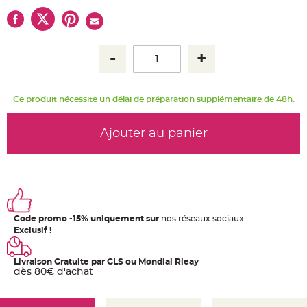
u
m
B
a
n
d
e
r
o
l
e
Ce produit nécessite un délai de préparation supplémentaire de 48h.
e
t
g
u
Ajouter au panier
i
r
l
a
n
d
e
m
a
r
Code promo -15% uniquement sur
nos réseaux sociaux
i
a
Exclusif !
g
e
Livraison Gratuite par GLS ou Mondial Rleay
H
dès 80€ d'achat
o
u
s
s