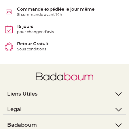
e
n
Commande expédiée le jour même
t
u
Si commande avant 14h
r
e
M
15 jours
a
r
pour changer d'avis
i
a
g
Retour Gratuit
e
Sous conditions
D
é
c
o
r
a
t
i
Liens Utiles
o
n
- Questions / Réponses
t
a
- Nous contacter
Legal
b
- Suivre une commande
- Conditions Générales de Vente
l
e
- Retourner un article
- RGPD
Badaboum
m