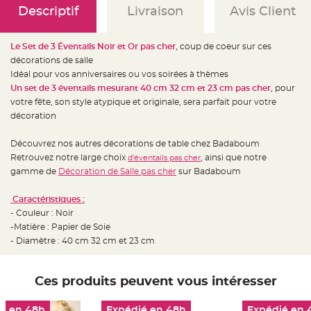
e
Descriptif
Livraison
Avis Client
d
e
c
h
a
Le Set de 3 Éventails Noir et Or pas cher
, coup de coeur sur ces
i
décorations de salle
s
e
Idéal pour vos anniversaires ou vos soirées à thèmes
m
a
Un set de 3 éventails mesurant 40 cm 32 cm et 23 cm pas cher
, pour
r
votre fête, son style atypique et originale, sera parfait pour votre
i
a
décoration
g
e
Découvrez nos autres décorations de table chez Badaboum
L
Retrouvez notre large choix
, ainsi que notre
a
d'éventails pas cher
n
gamme de
Décoration de Salle pas cher
sur Badaboum
t
e
r
Caractéristiques :
n
e
- Couleur : Noir
v
o
-Matière : Papier de Soie
l
- Diamètre : 40 cm 32 cm et 23 cm
a
n
t
e
e
Ces produits peuvent vous intéresser
t
f
l
o
é en 48h
Expédié en 48h
Expédié en 