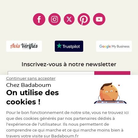
- Paiement Sécurisé
- Règles de confidentialité
a
- Qui somme-nous ?
r
- Paiement en Plusieurs fois
- Cookies
- Obtenez des Remises
i
- Marques
- Plan du site
- Livraison Rapide 24h
a
g
- Mandat Administratif
e
- Recrutement
B
o
u
g
e
o
i
Inscrivez-vous à notre newsletter
r
s
e
t
Inscription
Continuer sans accepter
P
Chez Badaboum
h
o
On utilise des
t
o
Espace Pro
p
cookies !
h
o
Demander un devis
r
Pour le bon fonctionnement de notre site, vous ne trouvez ici
e
que des cookies générés par nos partenaires dédiés à
s
l'expérience de l'utilisateur. Ils nous permettent de
B
comprendre ce qui marche et ce qui marche moins bien à
o
u
travers votre visite sur Badaboum.fr