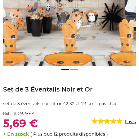
e
A
r
t
i
c
l
e
L
u
m
i
n
e
u
x
B
a
Skip
l
to
l
o
Set de 3 Éventails Noir et Or
the
n
beginning
m
a
of
r
set de 3 éventails noir et or 42 32 et 23 cm - pas cher
the
i
images
a
913404-PP
Ref :
g
gallery
e
5,69 €
&
1
avis
H
é
l
En stock
( Plus que 12 produits disponibles )
i