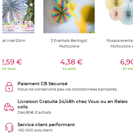
S
u
s
p
e
n
s
i
o
n
b
tail Irisé 53cm
3 Eventails Berlingot
Rosace eventai
o
u
Multicolore
Multicolore x
l
e
p
er Au Panier
Ajouter Au Panier
Ajouter A
a
2,59 €
4,38 €
6,9
p
i
En stock
En stock
En sto
e
r
T
Paiement CB Sécurisé
a
Nous ne conservons pas vos coordonnées bancaires
p
i
s
d
Livraison Gratuite 24/48h chez Vous ou en Relais
e
colis
s
a
Dès 80€ d'achats
l
l
e
Service client performant
e
t
+50 000 avis client
T