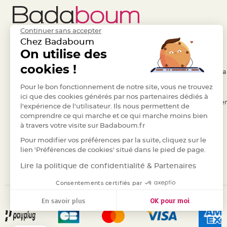
Pics
pour
Déco
Continuer sans accepter
Gateau
Chez Badaboum
Rond
Liens Utiles
On utilise des
Legal
de
cookies !
- Questions / Réponses
- Conditions Généra
serviette
table
- Nous contacter
Pour le bon fonctionnement de notre site, vous ne trouvez
- RGPD
ici que des cookies générés par nos partenaires dédiés à
de
- Suivre une commande
- Règles de confiden
l'expérience de l'utilisateur. Ils nous permettent de
mariage
comprendre ce qui marche et ce qui marche moins bien
- Retourner un article
- Cookies
Contenant
à travers votre visite sur Badaboum.fr
- Paiement Sécurisé
- Plan du site
Dragées
Pour modifier vos préférences par la suite, cliquez sur le
Mariage
- Paiement en Plusieurs fois
lien 'Préférences de cookies' situé dans le pied de page.
Boite
- Marques
Lire la politique de confidentialité & Partenaires
à
Consentements certifiés par
dragées
Bourse
En savoir plus
OK pour moi
et
Axeptio consent
Plateforme de Gestion du Consentement : Personnalisez vos
sac