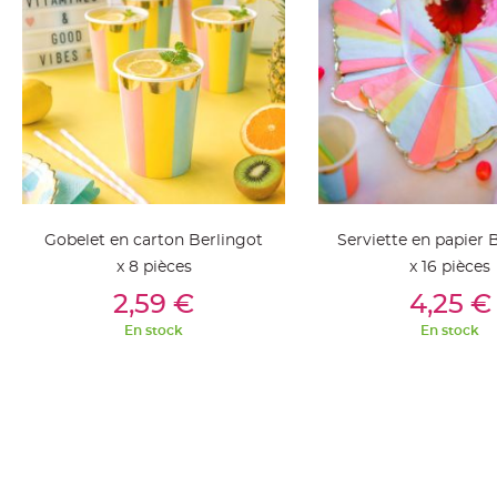
jetable
Chevalet
de
table
Mariage
Colombe,
Papillon,
Cage
oiseau
Gobelet en carton Berlingot
Serviette en papier 
Confettis
x 8 pièces
x 16 pièces
et
Ajouter Au Panier
Ajouter Au Pan
2,59 €
4,25 €
Pétale
de
En stock
En stock
rose
Déco
Ardoise
Déco
Naturelle
Mariage