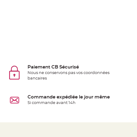
Deco
Paillette
et
Strass
Déco
Plume
Mariage
Fleurs
décoratives
Paiement CB Sécurisé
Mariage
Nous ne conservons pas vos coordonnées
bancaires
Marque
place
et
Commande expédiée le jour même
porte
Si commande avant 14h
nom
Menu,
Carte
d'Invitation