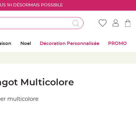
OUS 1H DÉSORMAIS POSSIBLE
Déjà client ?
Connectez vous pour retrouver vos coups de
aison
Noel
Décoration Personnalisée
PROMO
coeur
Me connecter
Mot de passe oublié ?
ngot Multicolore
Nouveau client ?
ier multicolore
Créer mon compte