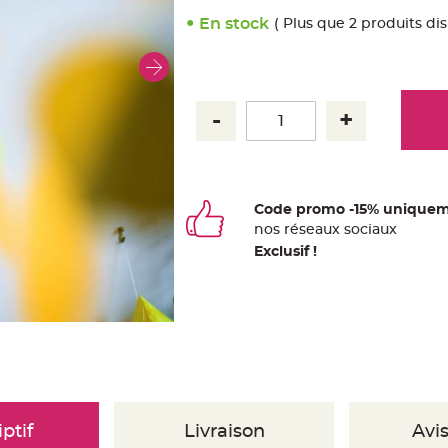
En stock
( Plus que 2 produits di
Code promo -15% uniquem
nos
ré
seaux
sociaux
Exclusif !
ptif
Livraison
Avis