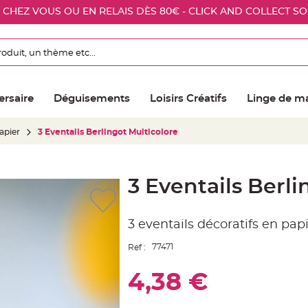
E CHEZ VOUS OU EN RELAIS DÈS 80€ - CLICK AND COLLECT S
ersaire
Déguisements
Loisirs Créatifs
Linge de m
apier
3 Eventails Berlingot Multicolore
3 Eventails Berli
3 eventails décoratifs en pap
77471
Ref :
4,38 €