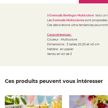
Mariage
the
Décoration
images
table
gallery
3 Eventails Berlingot Multicolore
: Voici un
mariage
Les
Eventails Multicolores
sont proposées a
Bougeoirs
Ces décorations ultra tendances pourront 
et
Caractéristiques :
Photophores
Couleur : Multicolore
Bougie
Dimensions : 3 tailles 20,30 et 40 cm
décoration
Matière : en papier
Centre
Vendu en lot de 3
de
table
&
Vase
Ces produits peuvent vous intéresser
Mariage
Chemin
de
table
Mariage