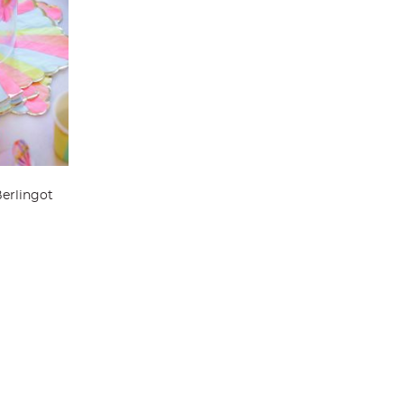
Berlingot
ier