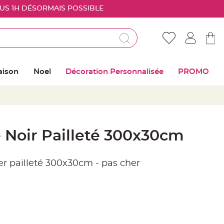
OUS 1H DÉSORMAIS POSSIBLE
Déjà client ?
Connectez vous pour retrouver vos coups de
aison
Noel
Décoration Personnalisée
PROMO
coeur
Me connecter
Mot de passe oublié ?
 Noir Pailleté 300x30cm
Nouveau client ?
er pailleté 300x30cm - pas cher
Créer mon compte