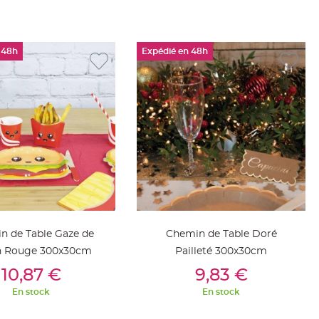
 48h
Expédié en 48h
n de Table Gaze de
Chemin de Table Doré
n Rouge 300x30cm
Pailleté 300x30cm
outer Au Panier
Ajouter Au Panier
10,87 €
9,83 €
En stock
En stock