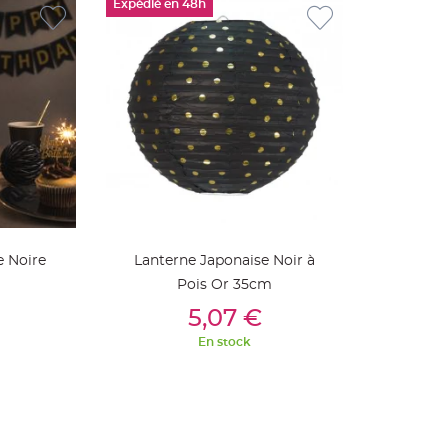
Expédié en 48h
e Noire
Lanterne Japonaise Noir à
Pois Or 35cm
ier
Ajouter Au Panier
5,07 €
En stock