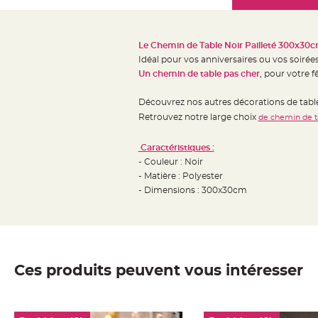
Mariage
the
Décoration
images
table
gallery
Le Chemin de Table Noir Pailleté 300x30c
mariage
Idéal pour vos anniversaires ou vos soiré
Bougeoirs
Un chemin de table pas cher
, pour votre f
et
Découvrez nos autres décorations de ta
Photophores
Retrouvez notre large choix
de chemin de t
Bougie
décoration
Caractéristiques :
Centre
- Couleur : Noir
de
- Matière : Polyester
table
- Dimensions : 300x30cm
&
Vase
Mariage
Chemin
Ces produits peuvent vous intéresser
de
table
Mariage