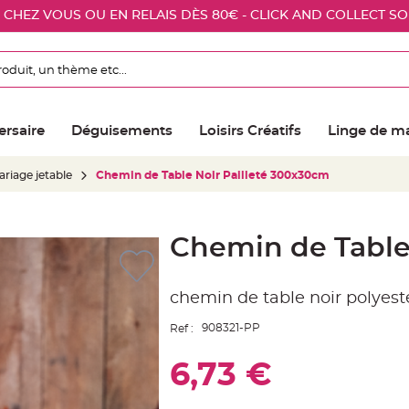
E CHEZ VOUS OU EN RELAIS DÈS 80€ - CLICK AND COLLECT S
ersaire
Déguisements
Loisirs Créatifs
Linge de m
riage jetable
Chemin de Table Noir Pailleté 300x30cm
Chemin de Table
chemin de table noir polyest
908321-PP
Ref :
6,73 €