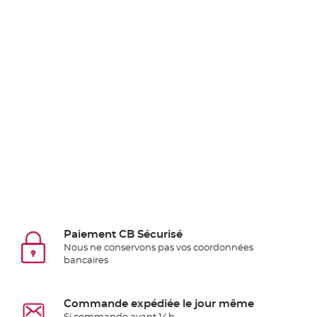
Pics
pour
Déco
Gateau
Rond
de
serviette
table
de
mariage
Contenant
Dragées
Mariage
Boite
Paiement CB Sécurisé
à
Nous ne conservons pas vos coordonnées
dragées
bancaires
Bourse
et
Commande expédiée le jour même
sac