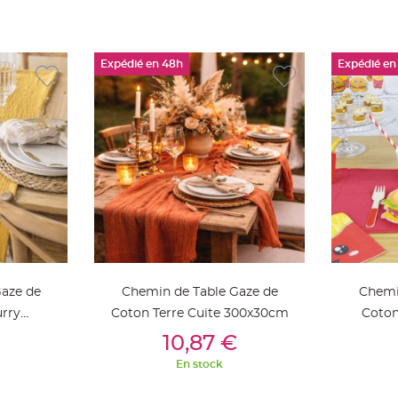
Expédié en 48h
Expédié en
aze de
Chemin de Table Gaze de
Chemi
rry
Coton Terre Cuite 300x30cm
Coto
ier
Ajouter Au Panier
Aj
10,87 €
En stock