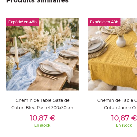
Produits Similaires
Deco
Paillette
et
Expédié en 48h
Expédié en 48h
Strass
Déco
Plume
Mariage
Fleurs
décoratives
Mariage
Marque
place
et
Chemin de Table Gaze de
Chemin de Table G
porte
Coton Bleu Pastel 300x30cm
Coton Jaune Cu
nom
Ajouter Au Panier
Ajouter Au Pan
300x30cm
Menu,
10,87 €
10,87 €
Carte
En stock
En stock
d'Invitation