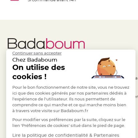
Si commande avant 14h
à
dragées
Contenant
Dragées
Plastique
Transparent
Contenant
Continuer sans accepter
à
Chez Badaboum
dragées
Liens Utiles
On utilise des
Legal
en
cookies !
tulle
- Questions / Réponses
- Conditions Généra
Contenant
- Nous contacter
Pour le bon fonctionnement de notre site, vous ne trouvez
- RGPD
à
ici que des cookies générés par nos partenaires dédiés à
- Suivre une commande
- Règles de confiden
dragées
l'expérience de l'utilisateur. Ils nous permettent de
comprendre ce qui marche et ce qui marche moins bien
- Retourner un article
- Cookies
en
à travers votre visite sur Badaboum.fr
verre
- Paiement Sécurisé
- Plan du site
Pour modifier vos préférences par la suite, cliquez sur le
Contenant
- Paiement en Plusieurs fois
lien 'Préférences de cookies' situé dans le pied de page.
à
- Marques
Lire la politique de confidentialité & Partenaires
dragées