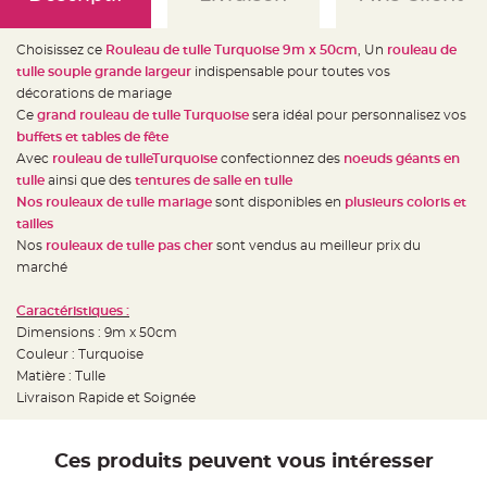
e
d
e
c
Choisissez ce
Rouleau de tulle Turquoise 9m x 50cm
, Un
rouleau de
h
a
tulle souple grande largeur
indispensable pour toutes vos
i
décorations de mariage
s
e
Ce
grand rouleau de tulle Turquoise
sera idéal pour personnalisez vos
m
a
buffets et tables de fête
r
Avec
rouleau de tulleTurquoise
confectionnez des
noeuds géants en
i
a
tulle
ainsi que des
tentures de salle
en tulle
g
e
Nos rouleaux de tulle mariage
sont disponibles en
plusieurs coloris et
tailles
L
Nos
rouleaux de tulle pas cher
sont vendus au meilleur prix du
a
n
marché
t
e
r
Caractéristiques :
n
e
Dimensions : 9m x 50cm
v
o
Couleur : Turquoise
l
Matière : Tulle
a
n
Livraison Rapide et Soignée
t
e
e
t
f
Ces produits peuvent vous intéresser
l
o