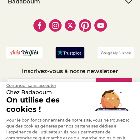
- RGPD
Badaboum
a
- Paiement Sécurisé
- Règles de confidentialité
r
- Qui somme-nous ?
i
- Paiement en Plusieurs fois
- Cookies
- Obtenez des Remises
a
- Marques
- Plan du site
g
- Livraison Rapide 24h
e
- Mandat Administratif
- Recrutement
B
o
u
g
e
o
i
r
Inscrivez-vous à notre newsletter
s
e
t
P
Inscription
Continuer sans accepter
h
o
Chez Badaboum
t
o
On utilise des
p
Espace Pro
h
cookies !
o
r
e
Demander un devis
Pour le bon fonctionnement de notre site, vous ne trouvez ici
s
que des cookies générés par nos partenaires dédiés à
B
l'expérience de l'utilisateur. Ils nous permettent de
o
u
comprendre ce qui marche et ce qui marche moins bien à