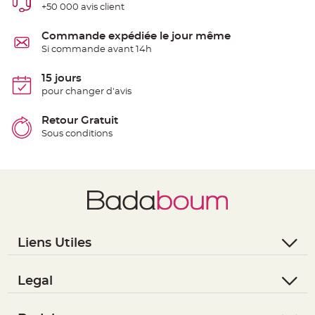
+50 000 avis client
e
n
t
u
Commande expédiée le jour même
r
Si commande avant 14h
e
M
a
r
15 jours
i
pour changer d'avis
a
g
e
Retour Gratuit
D
Sous conditions
é
c
o
r
a
t
i
o
n
Liens Utiles
t
- Questions / Réponses
a
b
- Nous contacter
Legal
l
- Suivre une commande
- Conditions Générales de Vente
e
m
- Retourner un article