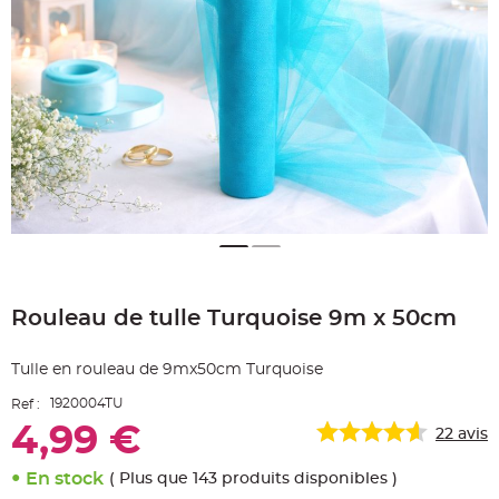
e
A
r
t
i
c
l
e
L
u
m
i
n
e
u
x
B
a
Skip
l
to
l
Rouleau de tulle Turquoise 9m x 50cm
the
o
n
beginning
m
of
a
Tulle en rouleau de 9mx50cm Turquoise
r
the
i
images
a
1920004TU
Ref :
g
gallery
e
4,99 €
22
avis
&
H
é
l
En stock
( Plus que 143 produits disponibles )
i