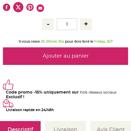
u
m
B
a
n
d
e
r
o
l
Il vous reste
2h 29min 35s
pour être livré le
Friday, 8/7
e
e
t
g
Ajouter au panier
u
i
r
l
a
n
d
e
m
a
r
Code promo -15% uniquement sur
nos
ré
seaux
sociaux
i
Exclusif !
a
g
e
Livraison rapide en 24/48h
H
o
u
s
s
Descriptif
Livraison
Avis Client