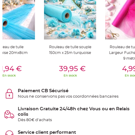
S
u
s
p
e
n
s
i
o
n
b
o
u
leau de tulle
Rouleau de tulle souple
Rouleau de tu
l
uoise 20mx8cm
150cm x 25m turquoise
Largeur Fuchs
e
p
9 mèt
a
er Au Panier
Ajouter Au Panier
Ajouter A
p
1,94 €
39,95 €
4,9
i
e
r
En stock
En stock
En sto
T
a
Paiement CB Sécurisé
p
i
Nous ne conservons pas vos coordonnées bancaires
s
d
e
Livraison Gratuite 24/48h chez Vous ou en Relais
s
a
colis
l
Dès 80€ d'achats
l
e
e
t
Service client performant
T