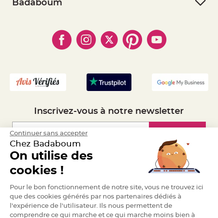
- RGPD
Badaboum
a
- Paiement Sécurisé
- Règles de confidentialité
r
- Qui somme-nous ?
i
- Paiement en Plusieurs fois
- Cookies
- Obtenez des Remises
a
- Marques
- Plan du site
g
- Livraison Rapide 24h
e
- Mandat Administratif
- Recrutement
B
o
u
g
e
o
i
r
Inscrivez-vous à notre newsletter
s
e
t
P
Inscription
Continuer sans accepter
h
o
Chez Badaboum
t
o
On utilise des
p
Espace Pro
h
cookies !
o
r
e
Demander un devis
Pour le bon fonctionnement de notre site, vous ne trouvez ici
s
que des cookies générés par nos partenaires dédiés à
B
l'expérience de l'utilisateur. Ils nous permettent de
o
u
comprendre ce qui marche et ce qui marche moins bien à