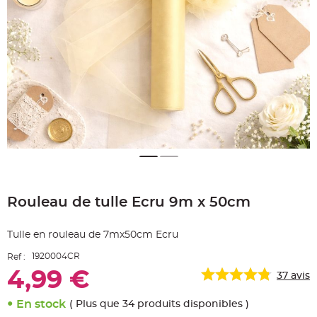
e
A
r
t
i
c
l
e
L
u
m
i
n
e
u
x
B
a
Skip
l
to
l
Rouleau de tulle Ecru 9m x 50cm
the
o
n
beginning
m
of
a
Tulle en rouleau de 7mx50cm Ecru
r
the
i
images
a
1920004CR
Ref :
g
gallery
e
4,99 €
37
avis
&
H
é
l
En stock
( Plus que 34 produits disponibles )
i