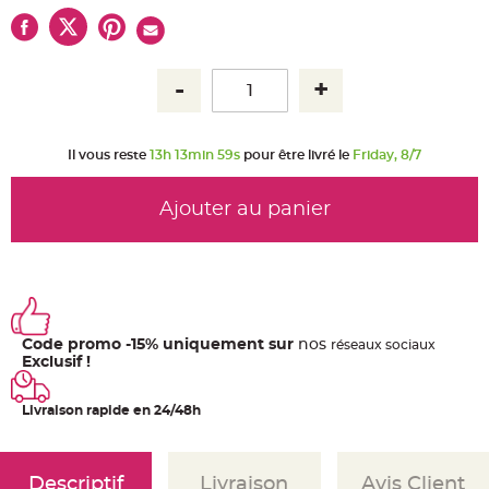
u
m
B
a
n
d
e
r
o
l
Il vous reste
13h 13min 59s
pour être livré le
Friday, 8/7
e
e
t
g
Ajouter au panier
u
i
r
l
a
n
d
e
m
a
r
Code promo -15% uniquement sur
nos
ré
seaux
sociaux
i
Exclusif !
a
g
e
Livraison rapide en 24/48h
H
o
u
s
s
Descriptif
Livraison
Avis Client