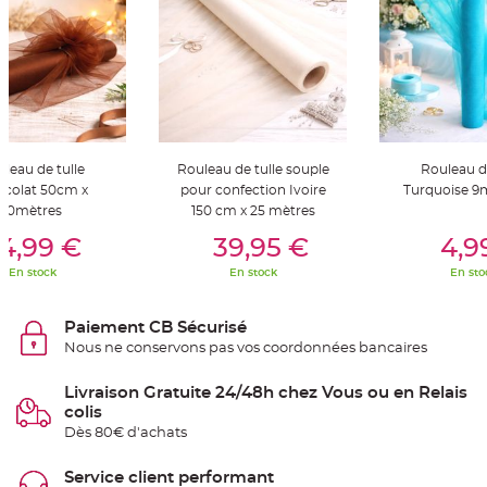
S
u
s
p
e
n
s
i
o
n
b
o
u
leau de tulle
Rouleau de tulle souple
Rouleau de
l
colat 50cm x
pour confection Ivoire
Turquoise 9
e
p
10mètres
150 cm x 25 mètres
a
er Au Panier
Ajouter Au Panier
Ajouter A
p
4,99 €
39,95 €
4,9
i
e
r
En stock
En stock
En sto
T
a
Paiement CB Sécurisé
p
i
Nous ne conservons pas vos coordonnées bancaires
s
d
e
Livraison Gratuite 24/48h chez Vous ou en Relais
s
a
colis
l
Dès 80€ d'achats
l
e
e
t
Service client performant
T