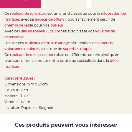
e
d
e
c
Ce
rouleau de tulle Ecru
est un grand classique pour la
décoration de
h
a
mariage
, avec sa
largeur de 50cm
il pourra facilement servir de
i
chemin de table
pour vos
buffets
s
e
Avec ce
tulle en rouleau Ecru
ornez avec classe vos
voitures de
m
a
cérémonie
r
Utilisez ces
rouleaux de tulle mariage
afin réalisez des
noeuds
i
a
volumineux colorés
, ainsi que de
superbes drapés
g
e
Ce
rouleau de tulle pas cher
existe en différents coloris ainsi qu'en
plusieurs dimensions sur notre boutique spécialisée dans la
déco
L
mariage
a
n
t
e
Caractéristiques :
r
Dimensions : 9m x 50cm
n
e
Couleur : Ecru
v
o
Matière : Tulle
l
Vendu à l'unité
a
n
Livraison Rapide et Soignée
t
e
e
t
f
Ces produits peuvent vous intéresser
l
o