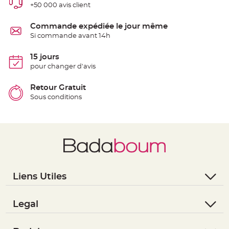
+50 000 avis client
e
n
t
u
Commande expédiée le jour même
r
Si commande avant 14h
e
M
a
r
15 jours
i
pour changer d'avis
a
g
e
Retour Gratuit
D
Sous conditions
é
c
o
r
a
t
i
o
n
Liens Utiles
t
- Questions / Réponses
a
b
- Nous contacter
Legal
l
- Suivre une commande
- Conditions Générales de Vente
e
m
- Retourner un article