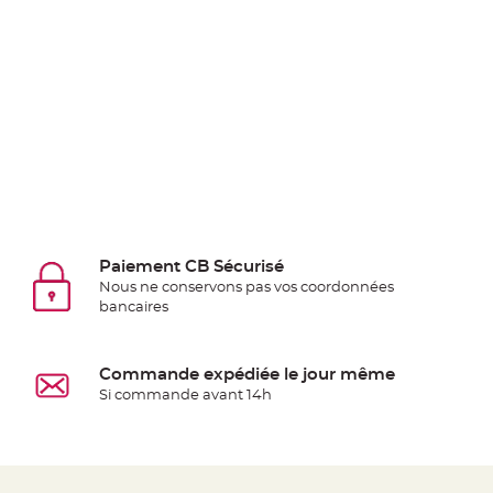
Deco
Paillette
et
Strass
Déco
Plume
Mariage
Fleurs
décoratives
Mariage
Paiement CB Sécurisé
Marque
Nous ne conservons pas vos coordonnées
bancaires
place
et
porte
Commande expédiée le jour même
nom
Si commande avant 14h
Menu,
Carte
d'Invitation