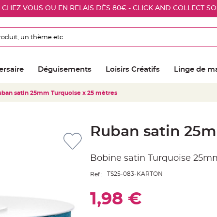
E CHEZ VOUS OU EN RELAIS DÈS 80€ - CLICK AND COLLECT S
ersaire
Déguisements
Loisirs Créatifs
Linge de m
ban satin 25mm Turquoise x 25 mètres
Ruban satin 25m
Bobine satin Turquoise 25
TS25-083-KARTON
Ref :
1,98 €