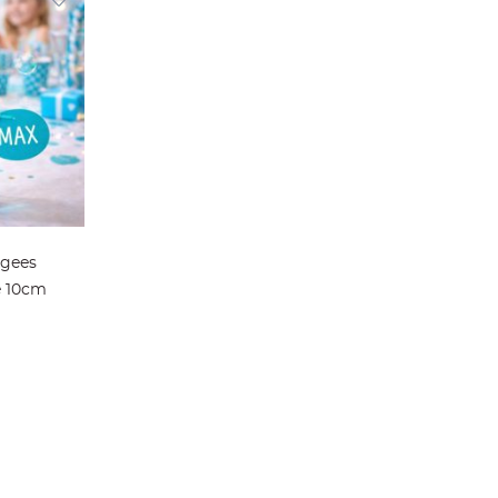
agees
e 10cm
ier