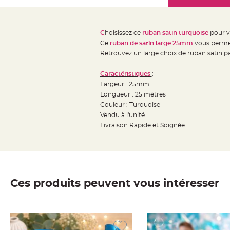
Mariage
the
Décoration
images
table
gallery
C
hoisissez ce
ruban satin turquoise
pour v
mariage
Ce
ruban de satin large 25mm
vous permett
Bougeoirs
Retrouvez un large choix de ruban satin 
et
Caractéristiques
:
Photophores
Largeur : 25mm
Bougie
Longueur : 25 mètres
décoration
Couleur : Turquoise
Centre
Vendu à l'unité
de
Livraison Rapide et Soignée
table
&
Vase
Mariage
Ces produits peuvent vous intéresser
Chemin
de
table
Mariage