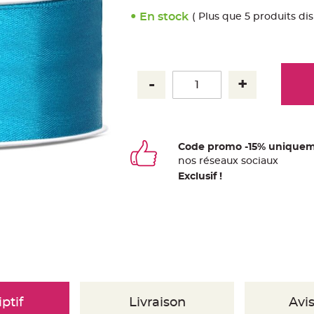
En stock
( Plus que 5 produits di
Code promo -15% uniquem
nos
ré
seaux
sociaux
Exclusif !
ptif
Livraison
Avis