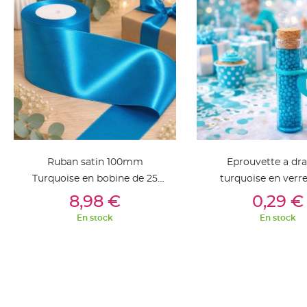
jetable
Chevalet
de
table
Mariage
Colombe,
Papillon,
Cage
oiseau
Confettis
Ruban satin 100mm
Eprouvette a dr
et
Turquoise en bobine de 25
turquoise en verr
Pétale
Ajouter Au Panier
Ajouter Au Pan
mètres
8,98 €
0,29 €
de
En stock
En stock
rose
Déco
Ardoise
Déco
Naturelle
Mariage