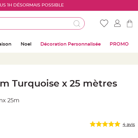
OUS 1H DÉSORMAIS POSSIBLE
Déjà client ?
Connectez vous pour retrouver vos coups de
aison
Noel
Décoration Personnalisée
PROMO
coeur
Me connecter
Mot de passe oublié ?
m Turquoise x 25 mètres
Nouveau client ?
mmx 25m
Créer mon compte
4
avis