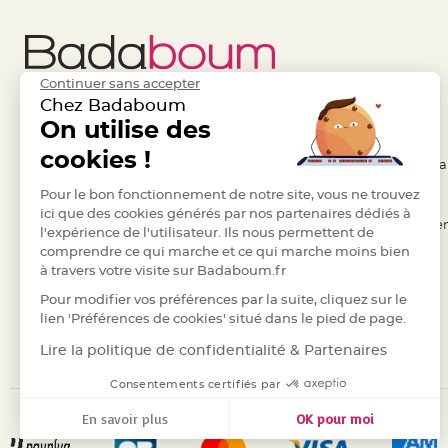
Pics
pour
Déco
Gateau
Continuer sans accepter
Rond
Chez Badaboum
de
Liens Utiles
On utilise des
Legal
serviette
cookies !
- Questions / Réponses
- Conditions Généra
table
de
- Nous contacter
Pour le bon fonctionnement de notre site, vous ne trouvez
- RGPD
ici que des cookies générés par nos partenaires dédiés à
mariage
- Suivre une commande
- Règles de confiden
l'expérience de l'utilisateur. Ils nous permettent de
Contenant
comprendre ce qui marche et ce qui marche moins bien
- Retourner un article
- Cookies
Dragées
à travers votre visite sur Badaboum.fr
- Paiement Sécurisé
- Plan du site
Mariage
Pour modifier vos préférences par la suite, cliquez sur le
Boite
- Paiement en Plusieurs fois
lien 'Préférences de cookies' situé dans le pied de page.
à
- Marques
Lire la politique de confidentialité & Partenaires
dragées
Consentements certifiés par
Bourse
et
En savoir plus
OK pour moi
sac