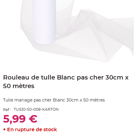
e
A
r
t
i
c
l
e
L
u
m
i
n
e
u
x
Skip
to
B
a
Rouleau de tulle Blanc pas cher 30cm x
the
l
beginning
l
50 mètres
o
of
n
the
m
images
a
Tulle mariage pas cher Blanc 30cm x 50 mètres
r
gallery
i
a
TUS30-50-008-KARTON
Ref :
g
5,99 €
e
&
H
é
En rupture de stock
l
i