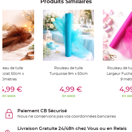
Produits Similaires
S
u
s
p
e
n
s
i
o
n
b
o
u
l
e
p
a
p
i
leau de tulle
Rouleau de tulle
Rouleau de tu
e
r
colat 50cm x
Turquoise 9m x 50cm
Largeur Fuchs
10mètres
9 mèt
T
er Au Panier
Ajouter Au Panier
Ajouter A
a
4,99 €
4,99 €
4,9
p
i
En stock
En stock
En sto
s
d
e
s
Paiement CB Sécurisé
a
l
Nous ne conservons pas vos coordonnées bancaires
l
e
e
Livraison Gratuite 24/48h chez Vous ou en Relais
t
T