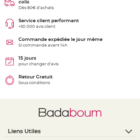
colis
e
n
Dès 80€ d'achats
t
u
r
Service client performant
e
M
+50 000 avis client
a
r
i
Commande expédiée le jour même
a
g
Si commande avant 14h
e
15 jours
D
pour changer d'avis
é
c
o
Retour Gratuit
r
Sous conditions
a
t
i
o
n
t
a
b
l
Liens Utiles
e
m
- Questions / Réponses