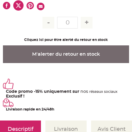
u
m
B
a
n
d
e
r
o
l
Cliquez ici pour être alerté du retour en stock
e
e
t
g
M'alerter du retour en stock
u
i
r
l
a
n
d
e
m
a
Code promo -15% uniquement sur
nos
ré
seaux
sociaux
r
i
Exclusif !
a
g
e
Livraison rapide en 24/48h
H
o
u
s
Descriptif
Livraison
Avis Client
s