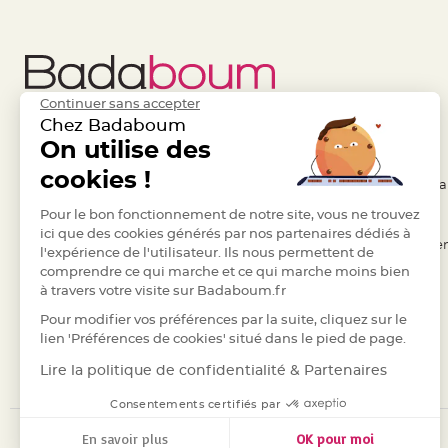
Pics
pour
Déco
Gateau
Rond
Continuer sans accepter
de
Chez Badaboum
Liens Utiles
On utilise des
Legal
serviette
table
cookies !
- Questions / Réponses
- Conditions Généra
de
- Nous contacter
Pour le bon fonctionnement de notre site, vous ne trouvez
- RGPD
mariage
ici que des cookies générés par nos partenaires dédiés à
Contenant
- Suivre une commande
- Règles de confiden
l'expérience de l'utilisateur. Ils nous permettent de
Dragées
comprendre ce qui marche et ce qui marche moins bien
- Retourner un article
- Cookies
Mariage
à travers votre visite sur Badaboum.fr
- Paiement Sécurisé
- Plan du site
Boite
Pour modifier vos préférences par la suite, cliquez sur le
- Paiement en Plusieurs fois
à
lien 'Préférences de cookies' situé dans le pied de page.
dragées
- Marques
Lire la politique de confidentialité & Partenaires
Bourse
Consentements certifiés par
et
sac
En savoir plus
OK pour moi