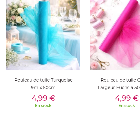
jetable
Chevalet
de
table
Mariage
Colombe,
Papillon,
Cage
oiseau
Confettis
et
Rouleau de tulle Turquoise
Rouleau de tulle 
Pétale
9m x 50cm
Largeur Fuchsia 50
de
Ajouter Au Panier
Ajouter Au Pan
mètres
4,99 €
4,99 €
rose
En stock
En stock
Déco
Ardoise
Déco
Naturelle
Mariage