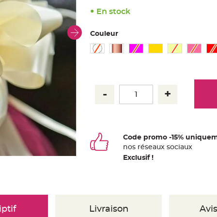
En stock
Couleur
Code promo -15% uniquem
nos
ré
seaux
sociaux
Exclusif !
ptif
Livraison
Avis