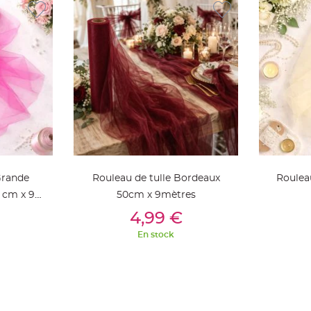
Grande
Rouleau de tulle Bordeaux
Roulea
 cm x 9
50cm x 9mètres
ier
Ajouter Au Panier
Aj
4,99 €
En stock