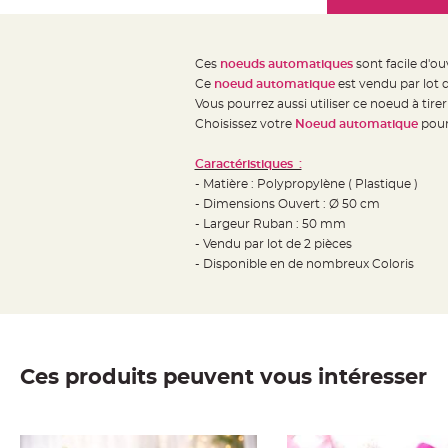
Mariage
the
Décoration
images
table
gallery
Ces
noeuds automatiques
sont facile d'o
mariage
Ce
noeud automatique
est vendu par lot d
Bougeoirs
Vous pourrez aussi utiliser ce noeud à tire
et
Choisissez votre
Noeud automatique
pour
Photophores
Caractéristiques :
Bougie
- Matière : Polypropylène ( Plastique )
décoration
- Dimensions Ouvert : Ø 50 cm
Centre
- Largeur Ruban : 50 mm
de
- Vendu par lot de 2 pièces
- Disponible en de nombreux Coloris
table
&
Vase
Mariage
Chemin
Ces produits peuvent vous intéresser
de
table
Mariage