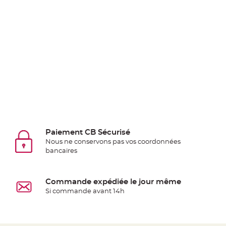
Deco
Paillette
et
Strass
Déco
Plume
Mariage
Fleurs
décoratives
Mariage
Marque
Paiement CB Sécurisé
Nous ne conservons pas vos coordonnées
place
bancaires
et
porte
nom
Commande expédiée le jour même
Menu,
Si commande avant 14h
Carte
d'Invitation