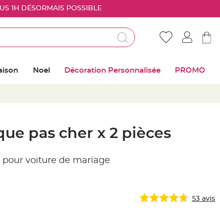
OUS 1H DÉSORMAIS POSSIBLE
Déjà client ?
Connectez vous pour retrouver vos coups de
aison
Noel
Décoration Personnalisée
PROMO
coeur
Me connecter
Mot de passe oublié ?
ue pas cher x 2 pièces
Nouveau client ?
 pour voiture de mariage
Créer mon compte
53
avis