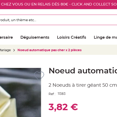
E CHEZ VOUS OU EN RELAIS DÈS 80€ - CLICK AND COLLECT S
ersaire
Déguisements
Loisirs Créatifs
Linge de m
ariage
Noeud automatique pas cher x 2 pièces
Noeud automatiq
2 Noeuds à tirer géant 50 cm
11383
Ref :
3,82 €