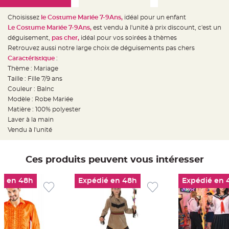
e
d
e
Choisissez
le Costume Mariée 7-9Ans,
idéal pour un enfant
c
h
L
e Costume Mariée 7-9Ans,
est vendu à l'unité à prix discount, c'est un
a
déguisement,
pas cher,
idéal pour vos soirées à thèmes
i
s
Retrouvez aussi notre large choix de déguisements pas chers
e
m
Caractéristique
:
a
Thème : Mariage
r
i
Taille : Fille 7/9 ans
a
g
Couleur : Balnc
e
Modèle : Robe Mariée
Matière : 100% polyester
L
a
Laver à la main
n
t
Vendu à l'unité
e
r
n
e
Ces produits peuvent vous intéresser
v
o
l
a
é en 48h
Expédié en 48h
Expédié en 
n
t
e
e
t
f
l
o