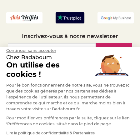
a
- Recrutement
r
i
a
g
e
Inscrivez-vous à notre newsletter
B
o
u
Inscription
Continuer sans accepter
g
e
Chez Badaboum
o
On utilise des
i
r
Espace Pro
s
cookies !
e
t
P
Demander un devis
Pour le bon fonctionnement de notre site, vous ne trouvez ici
h
o
que des cookies générés par nos partenaires dédiés à
t
l'expérience de l'utilisateur. Ils nous permettent de
o
p
comprendre ce qui marche et ce qui marche moins bien à
h
travers votre visite sur Badaboum.fr
o
r
e
Pour modifier vos préférences par la suite, cliquez sur le lien
s
'Préférences de cookies' situé dans le pied de page.
B
Lire la politique de confidentialité & Partenaires
o
RGPD
u