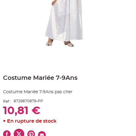
e
A
r
t
i
c
l
e
L
u
m
i
n
e
u
x
Skip
B
to
a
Costume Mariée 7-9Ans
the
l
beginning
l
o
of
n
Costume Mariée 7-9Ans pas cher
the
m
a
images
r
8729870879-PP
Ref :
gallery
i
10,81 €
a
g
e
&
En rupture de stock
H
é
l
i