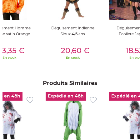
t
t
a
n
t
e
isement Homme
Déguisement Indienne
Déguisemen
N
se satin Orange
Sioux 4/6 ans
Ecoliere Ja
o
e
u
er Au Panier
Ajouter Au Panier
Ajouter A
d
13,35 €
20,60 €
18,
h
o
u
En stock
En stock
En sto
s
s
e
d
e
c
Produits Similaires
h
a
i
s
é en 48h
Expédié en 48h
Expédié en 
e
d
e
M
a
r
i
a
g
e