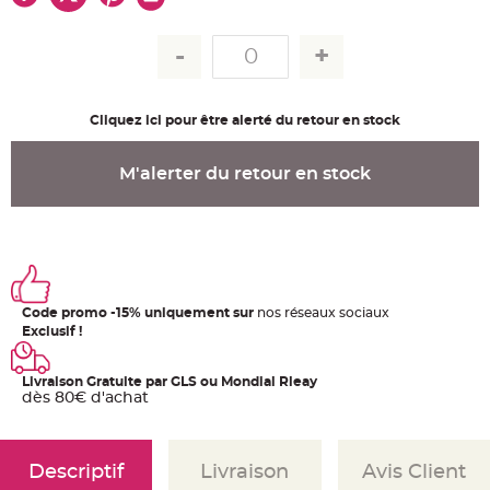
u
m
B
a
n
d
e
r
Cliquez ici pour être alerté du retour en stock
o
l
e
e
M'alerter du retour en stock
t
g
u
i
r
l
a
n
d
e
Code promo -15% uniquement sur
nos réseaux sociaux
m
a
Exclusif !
r
i
a
g
Livraison Gratuite par GLS ou Mondial Rleay
e
dès 80€ d'achat
H
o
u
s
Descriptif
Livraison
Avis Client
s