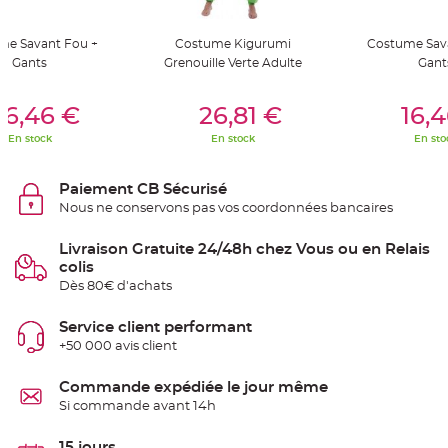
S
u
s
p
me Savant Fou +
Costume Kigurumi
Costume Sav
e
Gants
Grenouille Verte Adulte
Gant
n
s
i
er Au Panier
Ajouter Au Panier
Ajouter A
o
16,46 €
26,81 €
16,
n
b
o
En stock
En stock
En sto
u
l
e
p
Paiement CB Sécurisé
a
Nous ne conservons pas vos coordonnées bancaires
p
i
e
r
Livraison Gratuite 24/48h chez Vous ou en Relais
colis
T
Dès 80€ d'achats
a
p
i
Service client performant
s
d
+50 000 avis client
e
s
a
Commande expédiée le jour même
l
l
Si commande avant 14h
e
e
t
15 jours
T