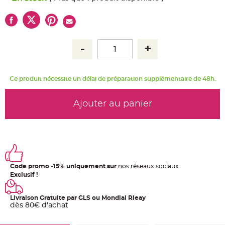
u
m
B
a
n
d
e
r
o
l
e
e
Ce produit nécessite un délai de préparation supplémentaire de 48h.
t
g
u
i
Ajouter au panier
r
l
a
n
d
e
m
a
r
i
Code promo -15% uniquement sur
nos réseaux sociaux
a
g
Exclusif !
e
H
Livraison Gratuite par GLS ou Mondial Rleay
o
dès 80€ d'achat
u
s
s