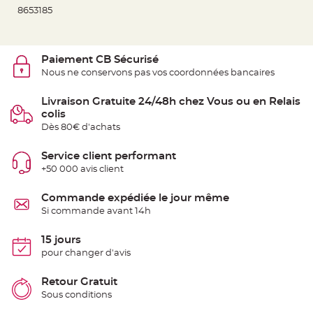
t
8653185
t
a
n
t
e
Paiement CB Sécurisé
N
Nous ne conservons pas vos coordonnées bancaires
o
e
u
Livraison Gratuite 24/48h chez Vous ou en Relais
d
h
colis
o
Dès 80€ d'achats
u
s
s
e
Service client performant
d
+50 000 avis client
e
c
h
a
Commande expédiée le jour même
i
Si commande avant 14h
s
e
d
e
15 jours
M
pour changer d'avis
a
r
i
a
Retour Gratuit
g
Sous conditions
e