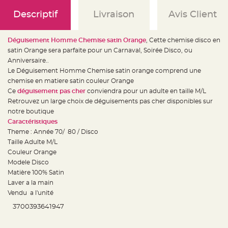
e
d
Descriptif
Livraison
Avis Client
e
c
h
a
i
Déguisement Homme Chemise satin Orange
, Cette chemise disco en
s
satin Orange sera parfaite pour un Carnaval, Soirée Disco, ou
e
m
Anniversaire..
a
r
Le Déguisement Homme Chemise satin orange comprend une
i
chemise en matiere satin couleur Orange
a
g
Ce
déguisement pas cher
conviendra pour un adulte en taille M/L
e
Retrouvez un large choix de déguisements pas cher disponibles sur
L
notre boutique
a
Caractéristiques
n
t
Theme : Année 70/ 80 / Disco
e
r
Taille Adulte M/L
n
Couleur Orange
e
v
Modele Disco
o
l
Matière 100% Satin
a
Laver a la main
n
t
Vendu a l'unité
e
e
3700393641947
t
f
l
o