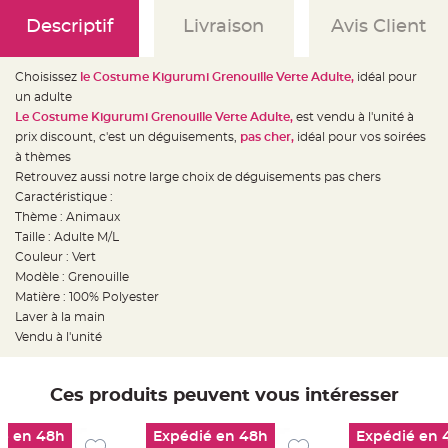
e
d
Descriptif
Livraison
Avis Client
e
c
h
a
i
Choisissez
le Costume Kigurumi Grenouille Verte Adulte,
idéal pour
s
un adulte
e
m
L
e Costume Kigurumi Grenouille Verte Adulte,
est vendu à l'unité à
a
r
prix discount, c'est un déguisements,
pas cher,
idéal pour vos soirées
i
à thèmes
a
g
Retrouvez aussi notre large choix de déguisements pas chers
e
Caractéristique :
L
Thème : Animaux
a
Taille : Adulte M/L
n
t
Couleur : Vert
e
r
Modèle : Grenouille
n
Matière : 100% Polyester
e
v
Laver à la main
o
l
Vendu à l'unité
a
n
t
e
Ces produits peuvent vous intéresser
e
t
f
l
é en 48h
Expédié en 48h
Expédié en 
o