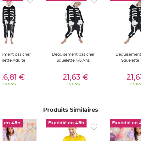
t
t
a
n
t
e
N
o
e
u
d
h
o
sement pas cher
Déguisement pas cher
Déguisement
u
elette Adulte
Squelette 4/6 Ans
Squelette 
s
s
e
er Au Panier
Ajouter Au Panier
Ajouter A
d
26,81 €
21,63 €
21,
e
c
h
En stock
En stock
En sto
a
i
s
e
d
e
Produits Similaires
M
a
r
i
é en 48h
Expédié en 48h
Expédié en 
a
g
e