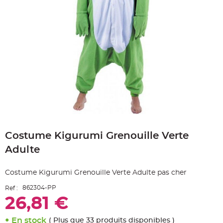
e
A
r
t
i
c
l
e
L
u
m
i
n
e
u
x
B
Skip
a
to
l
Costume Kigurumi Grenouille Verte
the
l
o
beginning
n
Adulte
of
m
a
the
r
images
i
Costume Kigurumi Grenouille Verte Adulte pas cher
gallery
a
g
862304-PP
Ref :
e
&
26,81 €
H
é
l
i
En stock
( Plus que 33 produits disponibles )