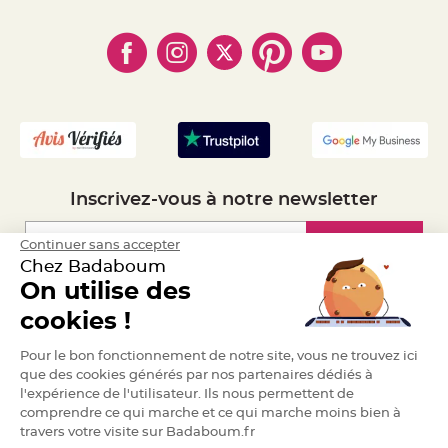
- Qui somme-nous ?
a
- Paiement en Plusieurs fois
- Cookies
- Obtenez des Remises
r
- Marques
i
- Plan du site
- Livraison Rapide 24h
a
- Mandat Administratif
g
e
- Recrutement
B
o
u
g
e
o
Inscrivez-vous à notre newsletter
i
r
s
e
Inscription
Continuer sans accepter
t
Chez Badaboum
P
h
On utilise des
o
t
Espace Pro
o
cookies !
p
h
o
Demander un devis
Pour le bon fonctionnement de notre site, vous ne trouvez ici
r
e
que des cookies générés par nos partenaires dédiés à
s
l'expérience de l'utilisateur. Ils nous permettent de
comprendre ce qui marche et ce qui marche moins bien à
B
o
travers votre visite sur Badaboum.fr
u