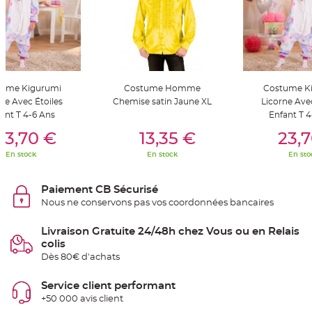
S
u
s
p
e
n
s
i
o
n
tume Kigurumi
Costume Homme
Costume K
b
o
ne Avec Étoiles
Chemise satin Jaune XL
Licorne Avec
u
l
ant T 4-6 Ans
Enfant T 4
e
er Au Panier
Ajouter Au Panier
Ajouter A
p
23,70 €
13,35 €
23,
a
p
En stock
En stock
En sto
i
e
r
Paiement CB Sécurisé
T
Nous ne conservons pas vos coordonnées bancaires
a
p
i
s
Livraison Gratuite 24/48h chez Vous ou en Relais
d
colis
e
s
Dès 80€ d'achats
a
l
l
Service client performant
e
e
+50 000 avis client
t
T