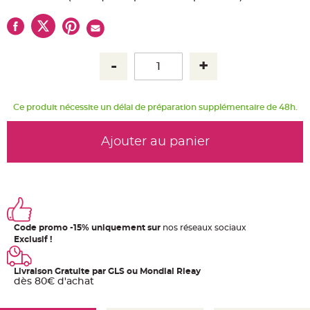
u
m
B
a
n
d
e
r
o
l
e
Ce produit nécessite un délai de préparation supplémentaire de 48h.
e
t
g
u
Ajouter au panier
i
r
l
a
n
d
e
m
a
r
i
Code promo -15% uniquement sur
nos réseaux sociaux
a
Exclusif !
g
e
H
Livraison Gratuite par GLS ou Mondial Rleay
o
dès 80€ d'achat
u
s
s