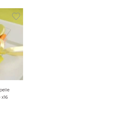
pelle
 x16
ier