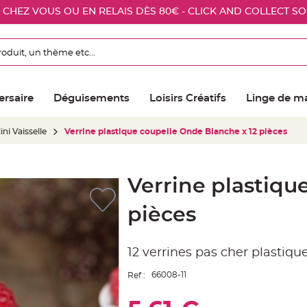
E CHEZ VOUS OU EN RELAIS DÈS 80€ - CLICK AND COLLECT S
ersaire
Déguisements
Loisirs Créatifs
Linge de m
ini Vaisselle
Verrine plastique coupelle Onde Blanche x 12 pièces
Verrine plastiqu
pièces
12 verrines pas cher plastiq
66008-11
Ref :