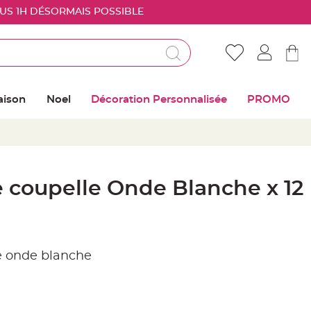
OUS 1H DÉSORMAIS POSSIBLE
Déjà client ?
Connectez vous pour retrouver vos coups de
aison
Noel
Décoration Personnalisée
PROMO
coeur
Me connecter
Mot de passe oublié ?
e coupelle Onde Blanche x 12
Nouveau client ?
Créer mon compte
ue onde blanche