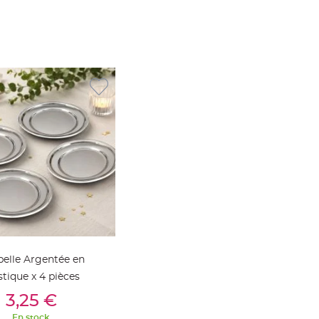
elle Argentée en
stique x 4 pièces
outer Au Panier
3,25 €
En stock