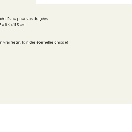
péritifs ou pour vos dragées
x 6.4 x 11.5 cm
vrai festin, loin des éternelles chips et