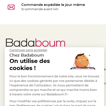
à
Commande expédiée le jour même
dragées
Si commande avant 14h
Contenant
Dragées
Plastique
Transparent
Contenant
à
dragées
Continuer sans accepter
en
Chez Badaboum
tulle
Liens Utiles
On utilise des
Legal
Contenant
cookies !
- Questions / Réponses
- Conditions Généra
à
dragées
- Nous contacter
Pour le bon fonctionnement de notre site, vous ne trouvez
- RGPD
ici que des cookies générés par nos partenaires dédiés à
en
- Suivre une commande
- Règles de confiden
l'expérience de l'utilisateur. Ils nous permettent de
verre
comprendre ce qui marche et ce qui marche moins bien
- Retourner un article
- Cookies
Contenant
à travers votre visite sur Badaboum.fr
- Paiement Sécurisé
- Plan du site
à
Pour modifier vos préférences par la suite, cliquez sur le
dragées
- Paiement en Plusieurs fois
lien 'Préférences de cookies' situé dans le pied de page.