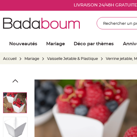
Nouveautés
LIVRAISON 24/48H GRATUIT
Mariage
Décoration
Rechercher
salle
mariage
Article
Nouveautés
Mariage
Déco par thèmes
Anniv
Lumineux
Ballon
Accueil
Mariage
Vaisselle Jetable & Plastique
Verrine jetable, M
mariage
&
Hélium
Skip
Banderole
to
et
the
guirlande
end
mariage
of
Housse
the
de
images
chaise
gallery
mariage