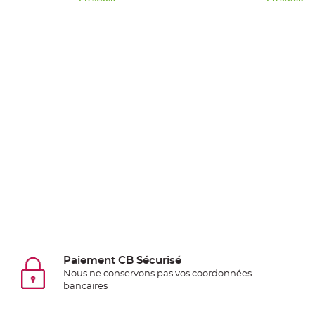
Pics
pour
Déco
Gateau
Rond
de
serviette
table
de
mariage
Contenant
Dragées
Mariage
Boite
à
dragées
Paiement CB Sécurisé
Bourse
Nous ne conservons pas vos coordonnées
bancaires
et
sac