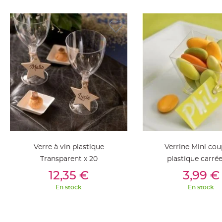
jetable
Chevalet
de
table
Mariage
Colombe,
Papillon,
Cage
oiseau
Confettis
et
Pétale
Verre à vin plastique
Verrine Mini cou
de
Transparent x 20
plastique carrée
rose
Ajouter Au Panier
Ajouter Au Pan
Déco
12,35 €
3,99 €
Ardoise
En stock
En stock
Déco
Naturelle
Mariage