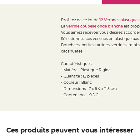
Mariage
the
Décoration
images
table
gallery
Profitez de ce lot de
12 Verrines plastique
mariage
La
verrine coupelle onde blanche
est propo
Bougeoirs
Vous aimez recevoir,vous désirez accorder
et
Sélectionnez ces verrines en plastique pa
Bouchées, petites tartines, verrines, mini-s
Photophores
cacahuètes.
Bougie
décoration
Caractéristiques :
Centre
- Matière : Plastique Rigide
de
- Quantité : 12 pièces
- Couleur : Blanc
table
- Dimensions : 7 x 6.4 x 11.5 cm
&
- Contenance : 9.5 Cl
Vase
Mariage
Chemin
de
table
Ces produits peuvent vous intéresser
Mariage