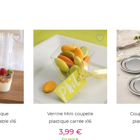
ique
Verrine Mini coupelle
Coup
able x16
plastique carrée x16
pla
ier
Ajouter Au Panier
Aj
3,99 €
En stock