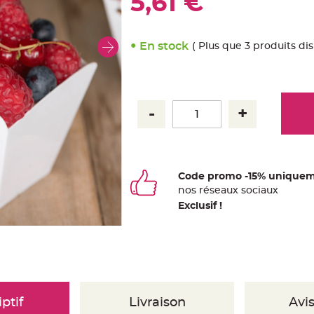
5,61 €
En stock
( Plus que 3 produits di
Code promo -15% uniquem
nos
ré
seaux
sociaux
Exclusif !
ptif
Livraison
Avis