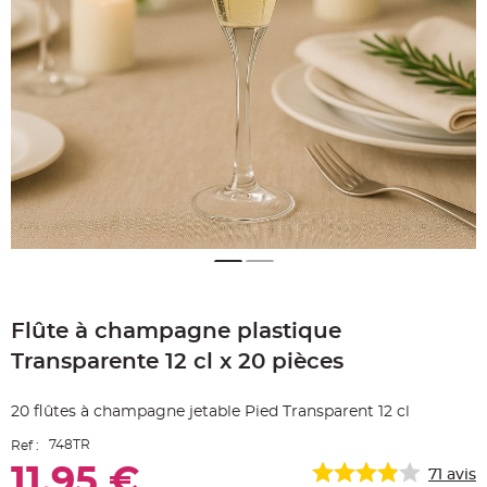
e
A
r
t
i
c
l
e
L
u
m
i
n
e
u
x
B
a
l
Skip
l
o
to
n
Flûte à champagne plastique
the
m
beginning
a
Transparente 12 cl x 20 pièces
r
of
i
the
a
g
images
20 flûtes à champagne jetable Pied Transparent 12 cl
e
gallery
&
H
748TR
Ref :
é
l
11,95 €
71
avis
i