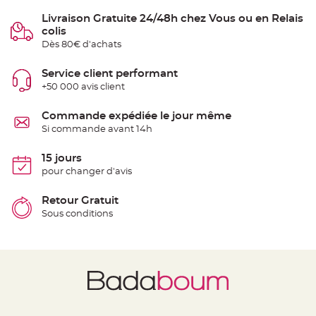
t
t
Livraison Gratuite 24/48h chez Vous ou en Relais
a
colis
n
t
Dès 80€ d'achats
e
N
Service client performant
o
+50 000 avis client
e
u
d
h
Commande expédiée le jour même
o
Si commande avant 14h
u
s
s
e
15 jours
d
pour changer d'avis
e
c
h
a
Retour Gratuit
i
Sous conditions
s
e
d
e
M
a
r
i
a
g
e