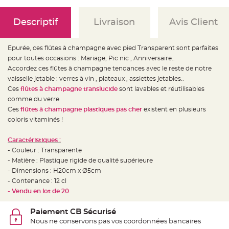
e
d
e
c
Descriptif
Livraison
Avis Client
h
a
i
s
Epurée, ces flûtes à champagne avec pied Transparent sont parfaites
e
m
pour toutes occasions : Mariage, Pic nic , Anniversaire..
a
Accordez ces flûtes à champagne tendances avec le reste de notre
r
i
vaisselle jetable : verres à vin , plateaux , assiettes jetables..
a
g
Ces
flûtes à champagne translucide
sont lavables et réutilisables
e
comme du verre
Ces
flûtes à champagne plastiques pas cher
existent en plusieurs
L
a
coloris vitaminés !
n
t
e
Caractéristiques :
r
n
- Couleur : Transparente
e
v
- Matière : Plastique rigide de qualité supérieure
o
- Dimensions : H20cm x Ø5cm
l
a
- Contenance : 12 cl
n
t
- Vendu en lot de 20
e
e
t
Paiement CB Sécurisé
f
l
Nous ne conservons pas vos coordonnées bancaires
o