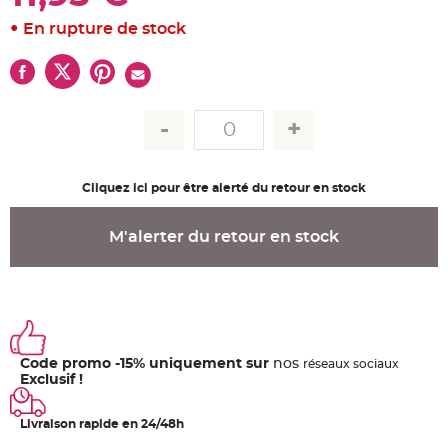
u
m
En rupture de stock
B
a
n
d
e
r
o
l
e
e
t
g
Cliquez ici pour être alerté du retour en stock
u
i
r
l
M'alerter du retour en stock
a
n
d
e
m
a
r
i
a
g
e
Code promo -15% uniquement sur
nos
ré
seaux
sociaux
Exclusif !
H
o
u
Livraison rapide en 24/48h
s
s