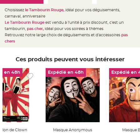
e
d
e
Choisissez
le Tambourin Rouge,
idéal pour vos déguisements,
c
h
carnaval, anniversaire
a
Le Tambourin Rouge
est vendu à l'unité à prix discount, c'est un
i
s
tambourin,
pas cher,
idéal pour vos soirées à thèmes
e
m
Retrouvez notre large choix de déguisements et d'accessoires
pas
a
chers
r
i
a
g
e
Ces produits peuvent vous intéresser
L
a
é en 48h
Expédié en 48h
Expédié en 
n
t
e
r
n
e
v
o
l
a
n
t
e
e
t
alon de Clown
Masque Anonymous
Masque B
f
l
o