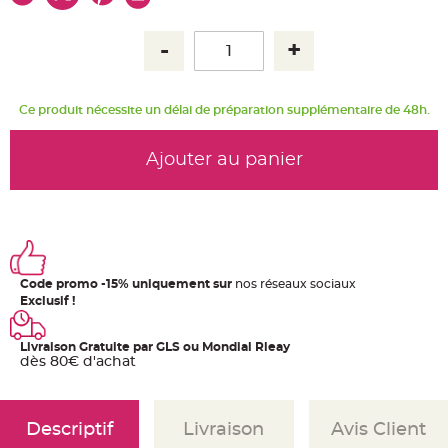
u
m
B
a
n
d
e
r
Ce produit nécessite un délai de préparation supplémentaire de 48h.
o
l
e
e
Ajouter au panier
t
g
u
i
r
l
a
n
d
e
Code promo -15% uniquement sur
nos réseaux sociaux
m
a
Exclusif !
r
i
a
Livraison Gratuite par GLS ou Mondial Rleay
g
e
dès 80€ d'achat
H
o
u
Descriptif
Livraison
Avis Client
s
s