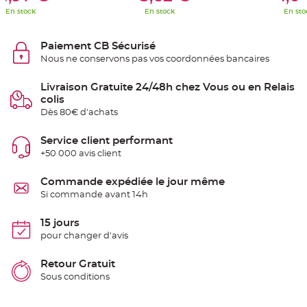
S
En stock
En stock
En sto
u
s
p
e
Paiement CB Sécurisé
n
s
Nous ne conservons pas vos coordonnées bancaires
i
o
n
Livraison Gratuite 24/48h chez Vous ou en Relais
b
o
colis
u
l
Dès 80€ d'achats
e
p
a
Service client performant
p
i
+50 000 avis client
e
r
Commande expédiée le jour même
T
Si commande avant 14h
a
p
i
15 jours
s
d
pour changer d'avis
e
s
a
Retour Gratuit
l
l
Sous conditions
e
e
t
T