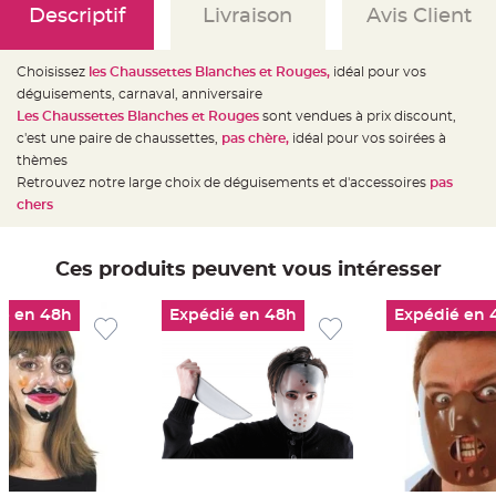
e
Descriptif
Livraison
Avis Client
d
e
c
h
a
Choisissez
les Chaussettes Blanches et Rouges,
idéal pour vos
i
déguisements, carnaval, anniversaire
s
e
Les Chaussettes Blanches et Rouges
sont vendues à prix discount,
m
a
c'est une paire de chaussettes,
pas chère,
idéal pour vos soirées à
r
thèmes
i
a
Retrouvez notre large choix de déguisements et d'accessoires
pas
g
e
chers
L
a
n
Ces produits peuvent vous intéresser
t
e
r
é en 48h
Expédié en 48h
Expédié en 
n
e
v
o
l
a
n
t
e
e
t
f
l
o