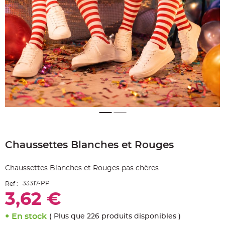
e
A
r
t
i
c
l
e
L
u
m
i
n
e
u
x
B
a
Skip
l
to
l
o
Chaussettes Blanches et Rouges
the
n
beginning
m
a
of
r
Chaussettes Blanches et Rouges pas chères
the
i
images
a
33317-PP
Ref :
g
gallery
e
3,62 €
&
H
é
l
En stock
( Plus que 226 produits disponibles )
i