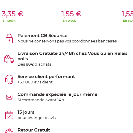
S
u
er Au Panier
Ajouter Au Panier
Ajouter A
s
13,35 €
1,55 €
1,5
p
e
n
En stock
En stock
En sto
s
i
o
n
Paiement CB Sécurisé
b
Nous ne conservons pas vos coordonnées bancaires
o
u
l
e
Livraison Gratuite 24/48h chez Vous ou en Relais
p
colis
a
p
Dès 80€ d'achats
i
e
r
Service client performant
+50 000 avis client
T
a
p
i
Commande expédiée le jour même
s
Si commande avant 14h
d
e
s
a
15 jours
l
pour changer d'avis
l
e
e
t
Retour Gratuit
T