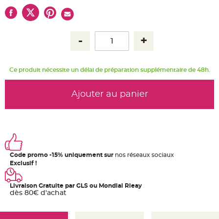
u
m
B
a
n
d
e
r
o
l
Ce produit nécessite un délai de préparation supplémentaire de 48h.
e
e
t
g
Ajouter au panier
u
i
r
l
a
n
d
e
m
a
r
Code promo -15% uniquement sur
nos réseaux sociaux
i
Exclusif !
a
g
e
Livraison Gratuite par GLS ou Mondial Rleay
H
dès 80€ d'achat
o
u
s
s