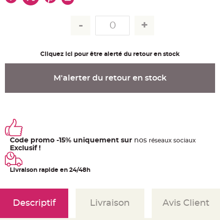
u
m
B
a
n
d
e
r
Cliquez ici pour être alerté du retour en stock
o
l
e
e
M'alerter du retour en stock
t
g
u
i
r
l
a
n
d
e
Code promo -15% uniquement sur
nos
ré
seaux
sociaux
m
a
Exclusif !
r
i
a
Livraison rapide en 24/48h
g
e
H
o
Descriptif
Livraison
Avis Client
u
s
s