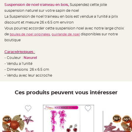
e
d
Suspension de noel traineau en bois,
Suspendez cette jolie
e
suspension naturel sur votre sapin de noel
c
h
La Suspension de noel traineau en bois est vendue a l'unité a prix
a
i
discount et mesure 26 x 6.5 cm environ
s
Vous pourrez accorder cette suspension noel avec notre large choix
e
m
de
,
disponibles sur notre
boules de noel originales
guirlande de noel
a
r
boutique
i
a
g
Caractéristiques :
e
- Couleur :
Naturel
L
- Vendu a l'unité
a
- Dimensions 26 x 6.5 cm
n
t
- Vendu avec leur accroche
e
r
n
e
v
Ces produits peuvent vous intéresser
o
l
a
n
t
e
e
t
f
l
o