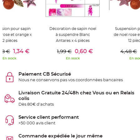
t
t
a
n
t
e
nsion pour sapin
Décoration de sapin noel
Suspension p
N
 rose et orange x
à suspendre Blanc
de noel rose e
o
e
12 pièces
Antares x 4 pièces
12 piè
u
er Au Panier
Ajouter Au Panier
Ajouter A
d
h
1,34 €
0,60 €
48 €
1,99 €
4,48 €
o
u
En stock
En stock
En sto
s
s
e
d
Paiement CB Sécurisé
e
c
Nous ne conservons pas vos coordonnées bancaires
h
a
i
Livraison Gratuite 24/48h chez Vous ou en Relais
s
colis
e
d
Dès 80€ d'achats
e
M
a
Service client performant
r
i
+50 000 avis client
a
g
e
Commande expédiée le jour même