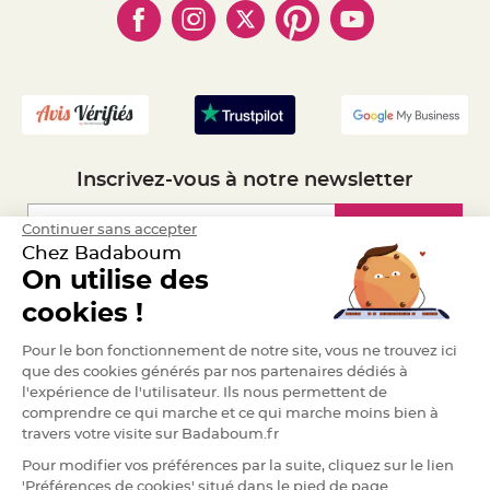
- Marques
e
- Plan du site
- Livraison Rapide 24h
n
t
- Mandat Administratif
u
r
- Recrutement
e
M
a
r
i
a
g
e
Inscrivez-vous à notre newsletter
D
é
Inscription
Continuer sans accepter
c
Chez Badaboum
o
On utilise des
r
Espace Pro
a
cookies !
t
i
Demander un devis
Pour le bon fonctionnement de notre site, vous ne trouvez ici
o
que des cookies générés par nos partenaires dédiés à
n
t
l'expérience de l'utilisateur. Ils nous permettent de
a
comprendre ce qui marche et ce qui marche moins bien à
b
travers votre visite sur Badaboum.fr
l
Pour modifier vos préférences par la suite, cliquez sur le lien
e
m
'Préférences de cookies' situé dans le pied de page.