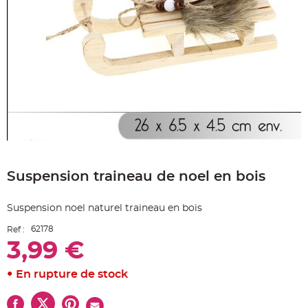
e
A
r
t
i
c
l
e
L
u
m
i
n
e
u
x
Skip
B
to
a
Suspension traineau de noel en bois
the
l
beginning
l
o
of
n
Suspension noel naturel traineau en bois
the
m
a
images
r
62178
Ref :
gallery
i
3,99 €
a
g
e
&
En rupture de stock
H
é
l
i