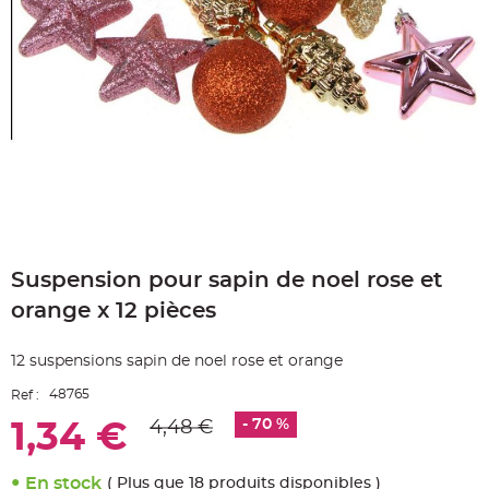
e
A
r
t
i
c
l
e
L
u
m
i
n
e
u
x
Skip
B
to
a
Suspension pour sapin de noel rose et
the
l
beginning
l
orange x 12 pièces
o
of
n
the
m
a
images
12 suspensions sapin de noel rose et orange
r
gallery
i
a
48765
Ref :
g
e
- 70 %
4,48 €
1,34 €
&
H
é
l
i
En stock
( Plus que 18 produits disponibles )