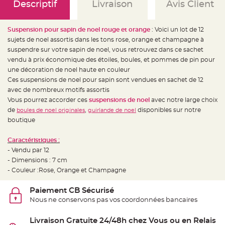
e
Descriptif
Livraison
Avis Client
d
e
c
h
Suspension pour sapin de noel rouge et orange
: Voici un lot de 12
a
i
sujets de noel assortis dans les tons rose, orange et champagne à
s
suspendre sur votre sapin de noel, vous retrouvez dans ce sachet
e
m
vendu à prix économique des étoiles, boules, et pommes de pin pour
a
r
une décoration de noel haute en couleur
i
Ces suspensions de noel pour sapin sont vendues en sachet de 12
a
g
avec de nombreux motifs assortis
e
Vous pourrez accorder ces
suspensions de noel
avec notre large choix
L
de
,
disponibles sur notre
boules de noel originales
guirlande de noel
a
boutique
n
t
e
r
Caractéristiques :
n
- Vendu par 12
e
v
- Dimensions : 7 cm
o
l
- Couleur :Rose, Orange et Champagne
a
n
t
Paiement CB Sécurisé
e
e
Nous ne conservons pas vos coordonnées bancaires
t
f
l
Livraison Gratuite 24/48h chez Vous ou en Relais
o