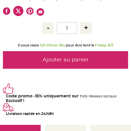
u
m
B
a
n
d
e
r
o
l
e
Il vous reste
12h 59min 36s
pour être livré le
Friday, 8/7
e
t
g
u
Ajouter au panier
i
r
l
a
n
d
e
m
a
r
i
Code promo -15% uniquement sur
nos
ré
seaux
sociaux
a
Exclusif !
g
e
Livraison rapide en 24/48h
H
o
u
s
s