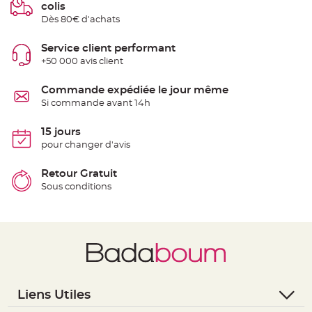
t
colis
t
Dès 80€ d'achats
a
n
t
e
Service client performant
+50 000 avis client
N
o
e
Commande expédiée le jour même
u
d
Si commande avant 14h
h
o
u
15 jours
s
s
pour changer d'avis
e
d
e
Retour Gratuit
c
h
Sous conditions
a
i
s
e
d
e
M
a
r
i
a
g
Liens Utiles
e