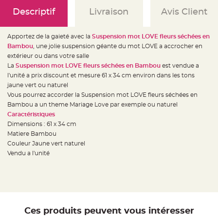
e
d
Descriptif
Livraison
Avis Client
e
c
h
a
Apportez de la gaieté avec la
Suspension mot LOVE fleurs séchées en
i
s
Bambou
, une jolie suspension géante du mot LOVE a accrocher en
e
m
extérieur ou dans votre salle
a
La
Suspension mot LOVE fleurs séchées en Bambou
est vendue a
r
i
l'unité a prix discount et mesure 61 x 34 cm environ dans les tons
a
g
jaune vert ou naturel
e
Vous pourrez accorder la Suspension mot LOVE fleurs séchées en
Bambou a un theme Mariage Love par exemple ou naturel
L
a
Caractéristiques
n
t
Dimensions : 61 x 34 cm
e
Matiere Bambou
r
n
Couleur Jaune vert naturel
e
v
Vendu a l'unité
o
l
a
n
t
e
e
t
f
Ces produits peuvent vous intéresser
l
o