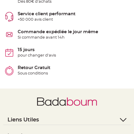
Dès 80€ d'achats
S
u
s
p
Service client performant
e
+50 000 avis client
n
s
i
o
Commande expédiée le jour même
n
Si commande avant 14h
b
o
u
l
15 jours
e
pour changer d'avis
p
a
p
i
Retour Gratuit
e
Sous conditions
r
T
a
p
i
s
d
e
s
a
l
Liens Utiles
l
e
e
- Questions / Réponses
t
T