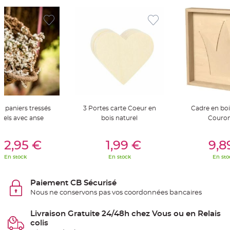
t
t
a
n
t
e
N
o
e
u
d
h
o
u
s
s
 2 paniers tressés
3 Portes carte Coeur en
Cadre en boi
e
rels avec anse
bois naturel
Couro
d
e
c
er Au Panier
Ajouter Au Panier
Ajouter A
h
22,95 €
1,99 €
9,8
a
i
s
En stock
En stock
En sto
e
d
e
M
Paiement CB Sécurisé
a
Nous ne conservons pas vos coordonnées bancaires
r
i
a
g
Livraison Gratuite 24/48h chez Vous ou en Relais
e
colis