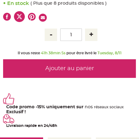
u
En stock
( Plus que 8 produits disponibles )
m
B
a
n
d
e
r
o
l
e
e
t
Il vous reste
41h 38min 4s
pour être livré le
Tuesday, 8/11
g
u
i
r
Ajouter au panier
l
a
n
d
e
m
a
r
i
a
Code promo -15% uniquement sur
nos
ré
seaux
sociaux
g
e
Exclusif !
H
o
Livraison rapide en 24/48h
u
s
s