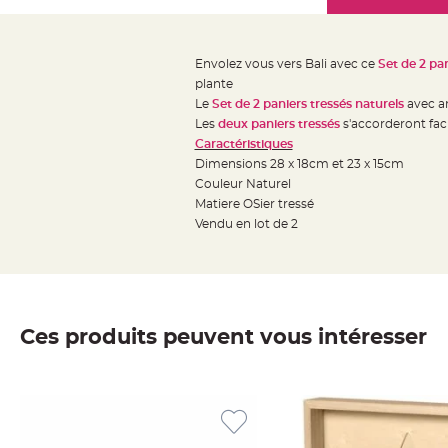
Mariage
the
Décoration
images
table
gallery
Envolez vous vers Bali avec ce
Set de 2 pa
mariage
plante
Bougeoirs
Le
Set de 2 paniers tressés naturels
avec an
et
Les
deux paniers tressés
s'accorderont fa
Caractéristiques
Photophores
Dimensions 28 x 18cm et 23 x 15cm
Bougie
Couleur Naturel
décoration
Matiere OSier tressé
Centre
Vendu en lot de 2
de
table
&
Vase
Ces produits peuvent vous intéresser
Mariage
Chemin
de
table
Mariage