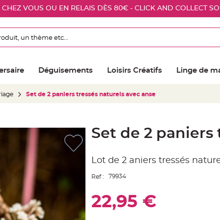
E CHEZ VOUS OU EN RELAIS DÈS 80€ - CLICK AND COLLECT S
ersaire
Déguisements
Loisirs Créatifs
Linge de m
riage
Set de 2 paniers tressés naturels avec anse
Set de 2 paniers 
Lot de 2 aniers tressés natur
79934
Ref :
22,95 €