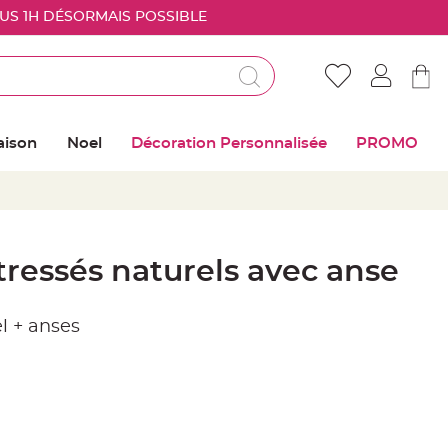
OUS 1H DÉSORMAIS POSSIBLE
Déjà client ?
Connectez vous pour retrouver vos coups de
aison
Noel
Décoration Personnalisée
PROMO
coeur
Me connecter
Mot de passe oublié ?
tressés naturels avec anse
Nouveau client ?
el + anses
Créer mon compte