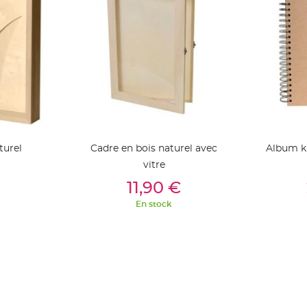
turel
Cadre en bois naturel avec
Album kr
vitre
ier
Ajouter Au Panier
Aj
11,90 €
En stock