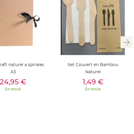
aft naturel a spirales
Set Couvert en Bambou
A3
Naturel
outer Au Panier
Ajouter Au Panier
24,95 €
1,49 €
En stock
En stock