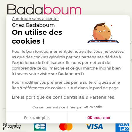
Pics
pour
Déco
Continuer sans accepter
Gateau
Chez Badaboum
Rond
Liens Utiles
On utilise des
Legal
de
cookies !
- Questions / Réponses
- Conditions Généra
serviette
table
- Nous contacter
Pour le bon fonctionnement de notre site, vous ne trouvez
- RGPD
de
ici que des cookies générés par nos partenaires dédiés à
- Suivre une commande
- Règles de confiden
l'expérience de l'utilisateur. Ils nous permettent de
mariage
comprendre ce qui marche et ce qui marche moins bien
- Retourner un article
- Cookies
Contenant
à travers votre visite sur Badaboum.fr
- Paiement Sécurisé
- Plan du site
Dragées
Pour modifier vos préférences par la suite, cliquez sur le
Mariage
- Paiement en Plusieurs fois
lien 'Préférences de cookies' situé dans le pied de page.
Boite
- Marques
Lire la politique de confidentialité & Partenaires
à
dragées
Consentements certifiés par
Bourse
En savoir plus
OK pour moi
et
Axeptio consent
Plateforme de Gestion du Consentement : Personnalisez vos
sac