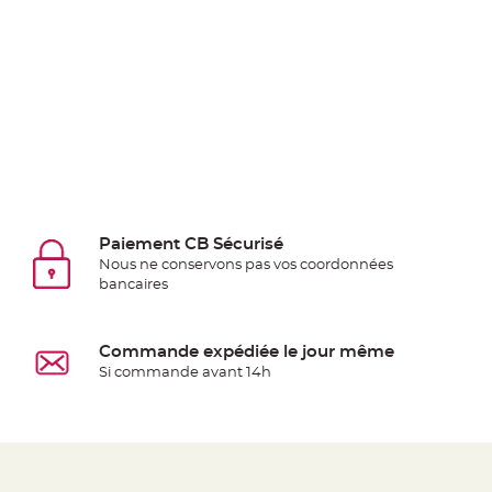
Deco
Paillette
et
Strass
Déco
Plume
Mariage
Fleurs
décoratives
Paiement CB Sécurisé
Mariage
Nous ne conservons pas vos coordonnées
Marque
bancaires
place
et
Commande expédiée le jour même
porte
Si commande avant 14h
nom
Menu,
Carte
d'Invitation