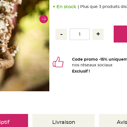
En stock
( Plus que 3 produits di
Code promo -15% uniquem
nos
ré
seaux
sociaux
Exclusif !
ptif
Livraison
Avis