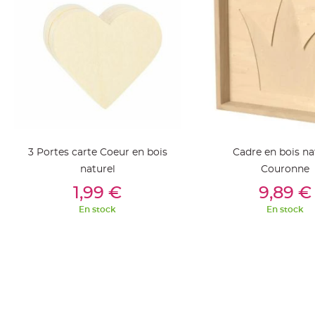
jetable
Chevalet
de
table
Mariage
Colombe,
Papillon,
Cage
oiseau
3 Portes carte Coeur en bois
Cadre en bois na
Confettis
naturel
Couronne
et
Ajouter Au Panier
Ajouter Au Pan
1,99 €
9,89 €
Pétale
de
En stock
En stock
rose
Déco
Ardoise
Déco
Naturelle
Mariage