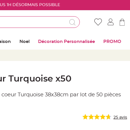
OUS 1H DÉSORMAIS POSSIBLE
Déjà client ?
Connectez vous pour retrouver vos coups de
aison
Noel
Décoration Personnalisée
PROMO
coeur
Me connecter
Mot de passe oublié ?
ur Turquoise x50
Nouveau client ?
sé coeur Turquoise 38x38cm par lot de 50 pièces
Créer mon compte
25
avis