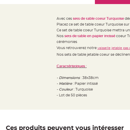
Mariage
the
Décoration
images
table
gallery
Avec ces
sets de table coeur Turquoise
déc
mariage
Placez ce set de table coeur Turquoise sur
Bougeoirs
Ce set de table coeur Turquoise mettra une
et
Nos
sets de table en papier intissé
coeur T
cérémonies
Photophores
Vous retrouverez notre
vaisselle jetable pas
Bougie
Nos sets de table jetable coeur se déclinen
décoration
Centre
Caractéristiques :
de
table
- Dimensions
: 38x38cm
- Matière
: Papier intissé
&
- Couleur
: Turquoise
Vase
- Lot de 50 pièces
Mariage
Chemin
de
table
Mariage
Ces produits peuvent vous intéresser