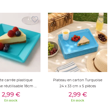
te carrée plastique
Plateau en carton Turquoise
e réutilisable 18cm x
24 x 33 cm x 5 pièces
outer Au Panier
Ajouter Au Panier
12 pièces
2,99 €
2,99 €
En stock
En stock