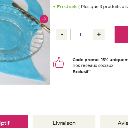
En stock
( Plus que 3 produits di
Code promo -15% uniquem
nos
ré
seaux
sociaux
Exclusif !
ptif
Livraison
Avis