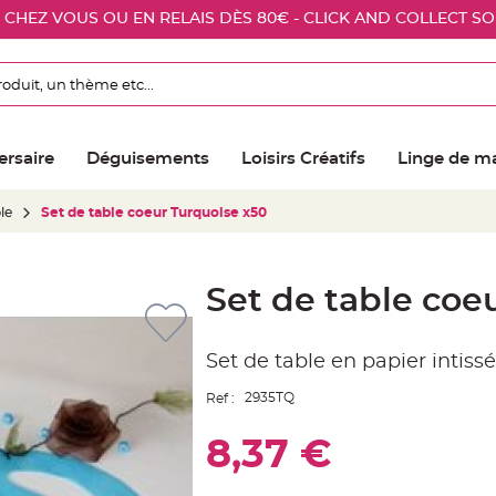
E CHEZ VOUS OU EN RELAIS DÈS 80€ - CLICK AND COLLECT S
ersaire
Déguisements
Loisirs Créatifs
Linge de m
le
Set de table coeur Turquoise x50
Set de table coe
Set de table en papier intis
2935TQ
Ref :
8,37 €