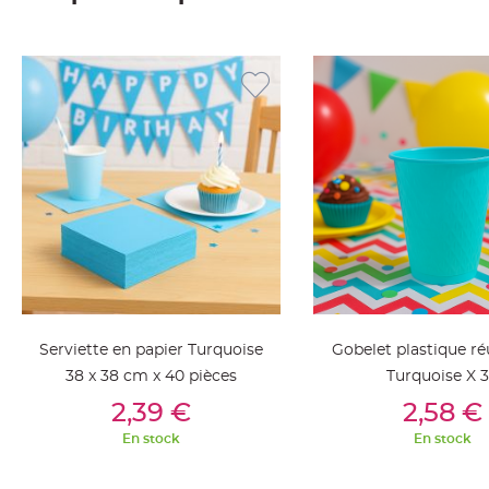
jetable
Chevalet
de
table
Mariage
Colombe,
Papillon,
Cage
oiseau
Confettis
et
Pétale
de
Serviette en papier Turquoise
Gobelet plastique réu
rose
38 x 38 cm x 40 pièces
Turquoise X 
Déco
Ajouter Au Panier
Ajouter Au Pan
Ardoise
2,39 €
2,58 €
Déco
En stock
En stock
Naturelle
Mariage