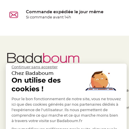
à
dragées
Commande expédiée le jour même
Contenant
Si commande avant 14h
Dragées
Plastique
Transparent
Contenant
à
dragées
en
Continuer sans accepter
tulle
Chez Badaboum
Contenant
Liens Utiles
On utilise des
Legal
à
cookies !
- Questions / Réponses
- Conditions Généra
dragées
- Nous contacter
Pour le bon fonctionnement de notre site, vous ne trouvez
- RGPD
en
ici que des cookies générés par nos partenaires dédiés à
verre
- Suivre une commande
- Règles de confiden
l'expérience de l'utilisateur. Ils nous permettent de
Contenant
comprendre ce qui marche et ce qui marche moins bien
- Retourner un article
- Cookies
à
à travers votre visite sur Badaboum.fr
- Paiement Sécurisé
- Plan du site
dragées