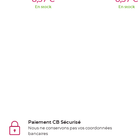
Pics
En stock
En stock
pour
Déco
Gateau
Rond
de
serviette
table
de
mariage
Contenant
Dragées
Mariage
Boite
à
dragées
Bourse
Paiement CB Sécurisé
Nous ne conservons pas vos coordonnées
et
bancaires
sac