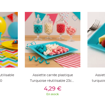
tilisable
Assiette carrée plastique
Assiet
30
Turquoise réutilisable 23cm
turquois
ier
Ajouter Au Panier
Aj
x12
4,29 €
En stock