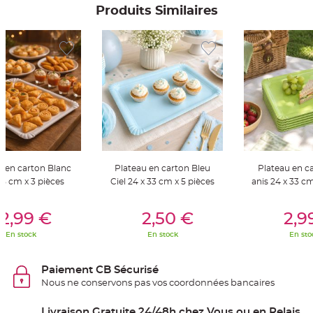
S
Produits Similaires
u
s
p
e
n
s
i
o
n
b
o
u
l
e
p
a
p
i
e
u en carton Blanc
Plateau en carton Bleu
Plateau en ca
r
45 cm x 3 pièces
Ciel 24 x 33 cm x 5 pièces
anis 24 x 33 cm
T
a
er Au Panier
Ajouter Au Panier
Ajouter A
p
2,99 €
2,50 €
2,9
i
s
En stock
En stock
En sto
d
e
s
a
Paiement CB Sécurisé
l
l
Nous ne conservons pas vos coordonnées bancaires
e
e
t
Livraison Gratuite 24/48h chez Vous ou en Relais
T