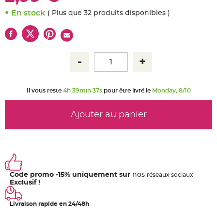
u
m
En stock
( Plus que 32 produits disponibles )
B
a
n
d
e
r
o
l
e
e
t
g
Il vous reste
4h 39min 37s
pour être livré le
Monday, 8/10
u
i
r
l
Ajouter au panier
a
n
d
e
m
a
r
i
a
g
e
Code promo -15% uniquement sur
nos
ré
seaux
sociaux
Exclusif !
H
o
u
Livraison rapide en 24/48h
s
s