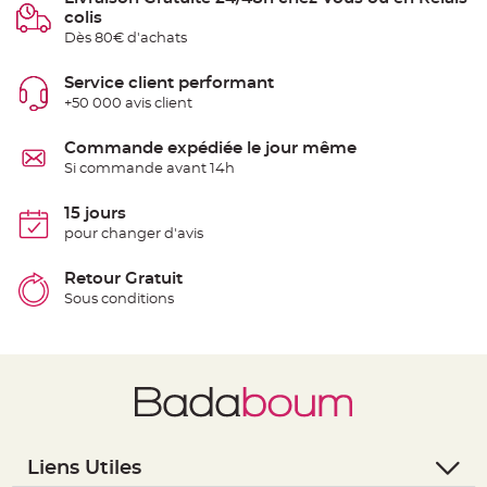
e
colis
n
Dès 80€ d'achats
t
u
r
e
Service client performant
M
+50 000 avis client
a
r
i
a
Commande expédiée le jour même
g
Si commande avant 14h
e
D
15 jours
é
pour changer d'avis
c
o
Retour Gratuit
r
a
Sous conditions
t
i
o
n
t
a
b
l
e
Liens Utiles
m