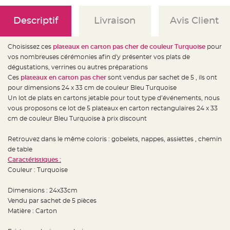
e
d
e
Descriptif
Livraison
Avis Client
c
h
a
i
s
Choisissez ces
plateaux en carton pas cher de couleur Turquoise
pour
e
vos nombreuses cérémonies afin d'y présenter vos plats de
m
a
dégustations, verrines ou autres préparations
r
i
Ces
plateaux en carton pas cher
sont vendus par sachet de 5 , ils ont
a
pour dimensions 24 x 33 cm de couleur Bleu Turquoise
g
e
Un lot de plats en cartons jetable pour tout type d’événements, nous
vous proposons ce lot de 5 plateaux en carton rectangulaires 24 x 33
L
a
cm de couleur Bleu Turquoise à prix discount
n
t
e
Retrouvez dans le même coloris : gobelets, nappes, assiettes , chemin
r
n
de table
e
Caractéristiques :
v
o
Couleur : Turquoise
l
a
n
Dimensions : 24x33cm
t
e
Vendu par sachet de 5 pièces
e
t
Matière : Carton
f
l
o