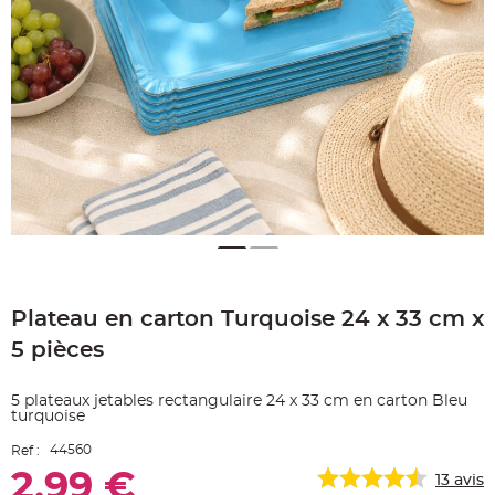
e
A
r
t
i
c
l
e
L
u
m
i
n
e
u
x
B
a
Skip
l
to
l
o
Plateau en carton Turquoise 24 x 33 cm x
the
n
beginning
m
5 pièces
a
of
r
the
i
images
a
5 plateaux jetables rectangulaire 24 x 33 cm en carton Bleu
g
gallery
turquoise
e
&
H
44560
Ref :
é
l
2,99 €
13
avis
i