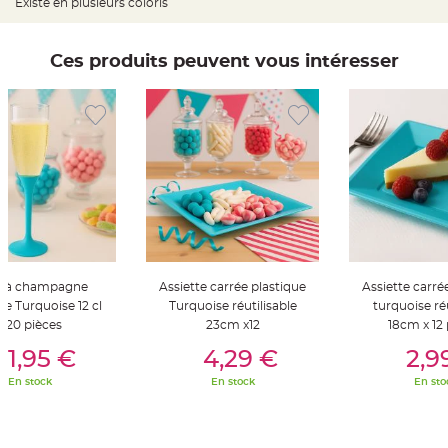
Existe en plusieurs coloris
t
t
a
n
t
Ces produits peuvent vous intéresser
e
N
o
e
u
d
h
o
u
s
s
e
d
e
c
h
a
e à champagne
Assiette carrée plastique
Assiette carré
i
s
ue Turquoise 12 cl
Turquoise réutilisable
turquoise réu
e
x 20 pièces
23cm x12
18cm x 12 
d
e
er Au Panier
Ajouter Au Panier
Ajouter A
M
11,95 €
4,29 €
2,9
a
r
En stock
En stock
En sto
i
a
g
e