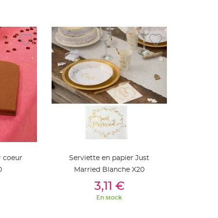
r coeur
Serviette en papier Just
0
Married Blanche X20
ier
Ajouter Au Panier
3,11 €
En stock