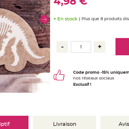
4,98 €
En stock
( Plus que 8 produits di
Code promo -15% uniquem
nos
ré
seaux
sociaux
Exclusif !
ptif
Livraison
Avis