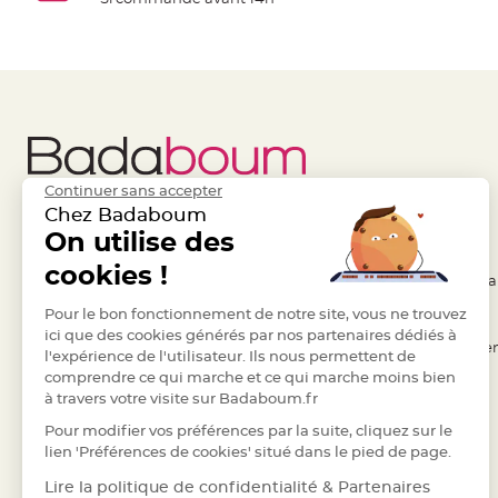
à
dragées
Contenant
Dragées
Plastique
Transparent
Contenant
Continuer sans accepter
à
Chez Badaboum
dragées
Liens Utiles
On utilise des
Legal
en
cookies !
tulle
- Questions / Réponses
- Conditions Généra
Contenant
- Nous contacter
Pour le bon fonctionnement de notre site, vous ne trouvez
- RGPD
à
ici que des cookies générés par nos partenaires dédiés à
- Suivre une commande
- Règles de confiden
l'expérience de l'utilisateur. Ils nous permettent de
dragées
comprendre ce qui marche et ce qui marche moins bien
- Retourner un article
- Cookies
en
à travers votre visite sur Badaboum.fr
verre
- Paiement Sécurisé
- Plan du site
Pour modifier vos préférences par la suite, cliquez sur le
Contenant
- Paiement en Plusieurs fois
lien 'Préférences de cookies' situé dans le pied de page.
à
- Marques
Lire la politique de confidentialité & Partenaires
dragées