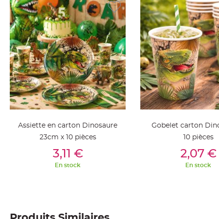
jetable
Chevalet
de
table
Mariage
Colombe,
Papillon,
Cage
oiseau
Confettis
et
Assiette en carton Dinosaure
Gobelet carton Din
Pétale
23cm x 10 pièces
10 pièces
de
Ajouter Au Panier
Ajouter Au Pan
3,11 €
2,07 €
rose
En stock
En stock
Déco
Ardoise
Déco
Naturelle
Produits Similaires
Mariage