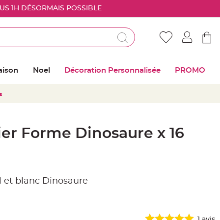
OUS 1H DÉSORMAIS POSSIBLE
Déjà client ?
Connectez vous pour retrouver vos coups de
aison
Noel
Décoration Personnalisée
PROMO
coeur
s
Me connecter
Mot de passe oublié ?
ier Forme Dinosaure x 16
Nouveau client ?
Créer mon compte
el et blanc Dinosaure
1
avis