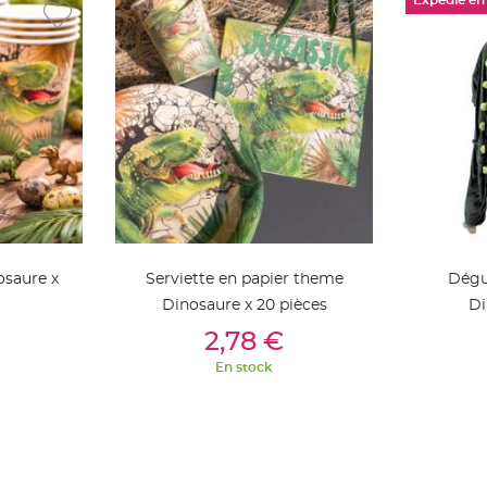
Expédié en
osaure x
Serviette en papier theme
Dégu
Dinosaure x 20 pièces
Di
ier
Ajouter Au Panier
Aj
2,78 €
En stock