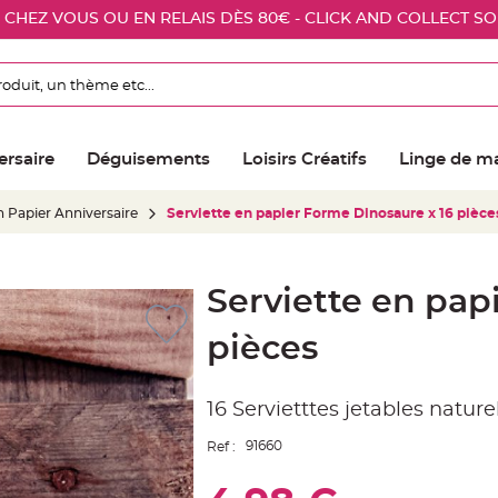
E CHEZ VOUS OU EN RELAIS DÈS 80€ - CLICK AND COLLECT S
ersaire
Déguisements
Loisirs Créatifs
Linge de m
n Papier Anniversaire
Serviette en papier Forme Dinosaure x 16 pièce
Serviette en pap
pièces
16 Servietttes jetables natur
91660
Ref :