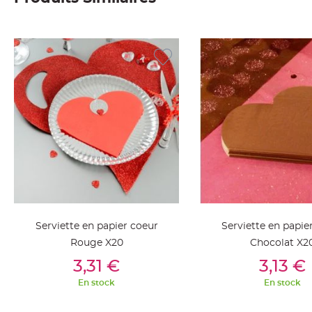
Deco
Paillette
et
Strass
Déco
Plume
Mariage
Fleurs
décoratives
Mariage
Marque
place
et
Serviette en papier coeur
Serviette en papie
porte
Rouge X20
Chocolat X2
nom
Ajouter Au Panier
Ajouter Au Pan
3,31 €
3,13 €
Menu,
Carte
En stock
En stock
d'Invitation