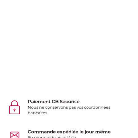
Pics
pour
Déco
Gateau
Rond
de
serviette
table
de
mariage
Contenant
Dragées
Mariage
Boite
Paiement CB Sécurisé
à
Nous ne conservons pas vos coordonnées
dragées
bancaires
Bourse
et
Commande expédiée le jour même
sac
Si commande avant 14h