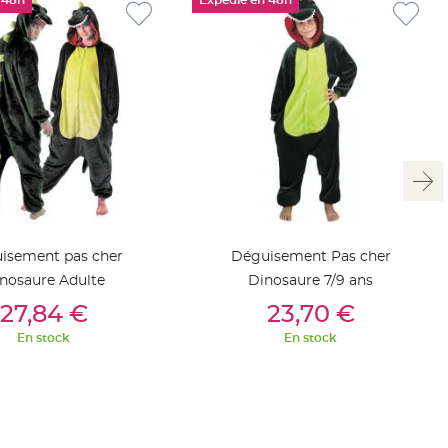
 48h
Expédié en 48h
isement pas cher
Déguisement Pas cher
nosaure Adulte
Dinosaure 7/9 ans
outer Au Panier
Ajouter Au Panier
27,84 €
23,70 €
En stock
En stock