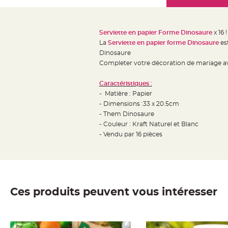
Mariage
the
Décoration
images
table
gallery
Serviette en papier Forme Dinosaure
x 16 
mariage
La
Serviette en papier forme Dinosaure
est
Bougeoirs
Dinosaure
et
Completer votre décoration de mariage a
Photophores
Caractéristiques :
Bougie
- Matière : Papier
décoration
- Dimensions :33 x 20.5cm
Centre
- Them Dinosaure
de
- Couleur : Kraft Naturel et Blanc
- Vendu par 16 pièces
table
&
Vase
Mariage
Chemin
Ces produits peuvent vous intéresser
de
table
Mariage