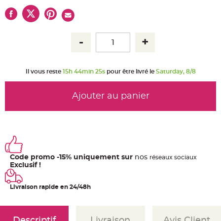
u
m
B
a
n
d
e
r
o
l
e
Il vous reste
15h 44min 24s
pour être livré le
Saturday, 8/8
e
t
g
u
Ajouter au panier
i
r
l
a
n
d
e
m
a
r
Code promo -15% uniquement sur
nos
ré
seaux
sociaux
i
Exclusif !
a
g
e
Livraison rapide en 24/48h
H
o
u
s
s
Descriptif
Livraison
Avis Client