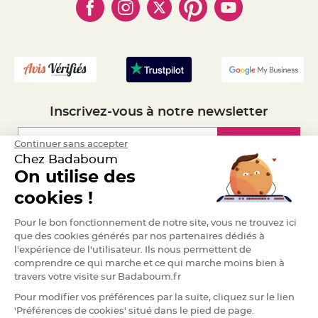
- Marques
- Plan du site
- Livraison Rapide 24h
e
n
t
- Mandat Administratif
u
r
- Recrutement
e
M
a
r
i
a
g
e
Inscrivez-vous à notre newsletter
D
Inscription
Continuer sans accepter
é
c
Chez Badaboum
o
On utilise des
r
Espace Pro
a
cookies !
t
Demander un devis
i
Pour le bon fonctionnement de notre site, vous ne trouvez ici
o
que des cookies générés par nos partenaires dédiés à
n
l'expérience de l'utilisateur. Ils nous permettent de
t
comprendre ce qui marche et ce qui marche moins bien à
a
travers votre visite sur Badaboum.fr
b
l
Pour modifier vos préférences par la suite, cliquez sur le lien
e
'Préférences de cookies' situé dans le pied de page.
m