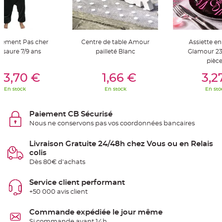
t
t
a
n
t
e
sement Pas cher
Centre de table Amour
Assiette en
N
osaure 7/9 ans
pailleté Blanc
Glamour 23
o
pièc
e
u
er Au Panier
Ajouter Au Panier
Ajouter A
d
23,70 €
1,66 €
3,2
h
o
En stock
En stock
En sto
u
s
s
e
Paiement CB Sécurisé
d
e
Nous ne conservons pas vos coordonnées bancaires
c
h
a
Livraison Gratuite 24/48h chez Vous ou en Relais
i
s
colis
e
Dès 80€ d'achats
d
e
M
a
Service client performant
r
+50 000 avis client
i
a
g
e
Commande expédiée le jour même
Si commande avant 14h