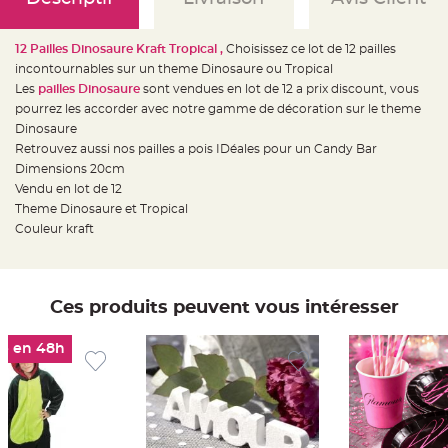
e
d
e
c
12 Pailles Dinosaure Kraft Tropical ,
Choisissez ce lot de 12 pailles
h
a
incontournables sur un theme Dinosaure ou Tropical
i
s
Les
pailles Dinosaure
sont vendues en lot de 12 a prix discount, vous
e
pourrez les accorder avec notre gamme de décoration sur le theme
m
a
Dinosaure
r
i
Retrouvez aussi nos pailles a pois IDéales pour un Candy Bar
a
Dimensions 20cm
g
e
Vendu en lot de 12
Theme Dinosaure et Tropical
L
a
Couleur kraft
n
t
e
r
n
e
Ces produits peuvent vous intéresser
v
o
l
a
é en 48h
n
t
e
e
t
f
l
o