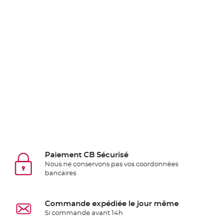
Pics
pour
Déco
Gateau
Rond
de
serviette
table
de
mariage
Contenant
Dragées
Mariage
Paiement CB Sécurisé
Boite
Nous ne conservons pas vos coordonnées
à
bancaires
dragées
Bourse
Commande expédiée le jour même
et
Si commande avant 14h
sac