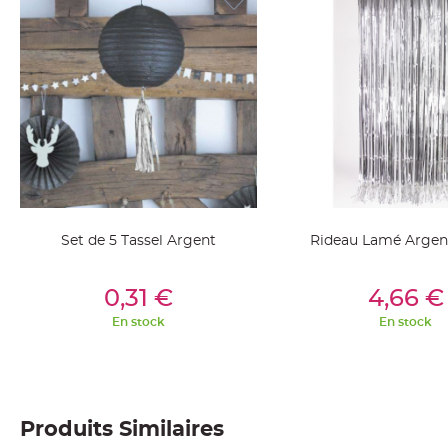
jetable
Chevalet
de
table
Mariage
Colombe,
Papillon,
Cage
oiseau
Confettis
Set de 5 Tassel Argent
Rideau Lamé Argen
et
Pétale
Ajouter Au Panier
Ajouter Au Pan
0,31 €
4,66 €
de
rose
En stock
En stock
Déco
Ardoise
Déco
Naturelle
Produits Similaires
Mariage