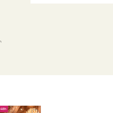
m
 48h