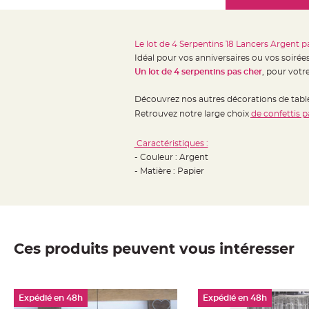
Mariage
the
Décoration
images
table
gallery
Le lot de 4 Serpentins 18 Lancers Argent p
mariage
Idéal pour vos anniversaires ou vos soiré
Bougeoirs
Un lot de 4 serpentins pas cher
, pour votre
et
Découvrez nos autres décorations de ta
Photophores
Retrouvez notre large choix
de confettis p
Bougie
décoration
Caractéristiques :
Centre
- Couleur : Argent
de
- Matière : Papier
table
&
Vase
Mariage
Ces produits peuvent vous intéresser
Chemin
de
table
Expédié en 48h
Expédié en 48h
Mariage