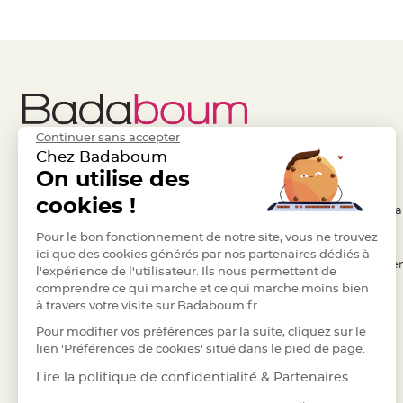
à
dragées
Contenant
Dragées
Plastique
Transparent
Continuer sans accepter
Contenant
Chez Badaboum
à
Liens Utiles
On utilise des
Legal
dragées
cookies !
en
- Questions / Réponses
- Conditions Généra
tulle
- Nous contacter
Pour le bon fonctionnement de notre site, vous ne trouvez
- RGPD
Contenant
ici que des cookies générés par nos partenaires dédiés à
- Suivre une commande
- Règles de confiden
à
l'expérience de l'utilisateur. Ils nous permettent de
comprendre ce qui marche et ce qui marche moins bien
dragées
- Retourner un article
- Cookies
à travers votre visite sur Badaboum.fr
en
- Paiement Sécurisé
- Plan du site
Pour modifier vos préférences par la suite, cliquez sur le
verre
- Paiement en Plusieurs fois
lien 'Préférences de cookies' situé dans le pied de page.
Contenant
- Marques
à
Lire la politique de confidentialité & Partenaires
dragées