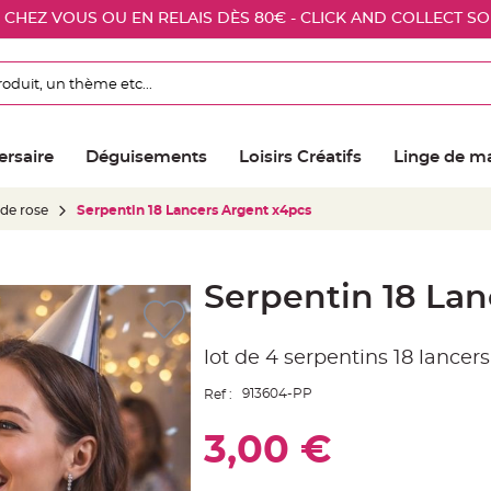
E CHEZ VOUS OU EN RELAIS DÈS 80€ - CLICK AND COLLECT S
ersaire
Déguisements
Loisirs Créatifs
Linge de m
 de rose
Serpentin 18 Lancers Argent x4pcs
Serpentin 18 Lan
lot de 4 serpentins 18 lancer
913604-PP
Ref :
3,00 €