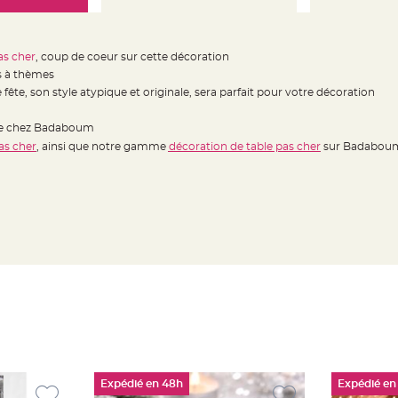
as cher
, coup de coeur sur cette décoration
es à thèmes
 fête, son style atypique et originale, sera parfait pour votre décoration
ble chez Badaboum
as cher
, ainsi que notre gamme
décoration de table pas cher
sur Badabou
Expédié en 48h
Expédié en