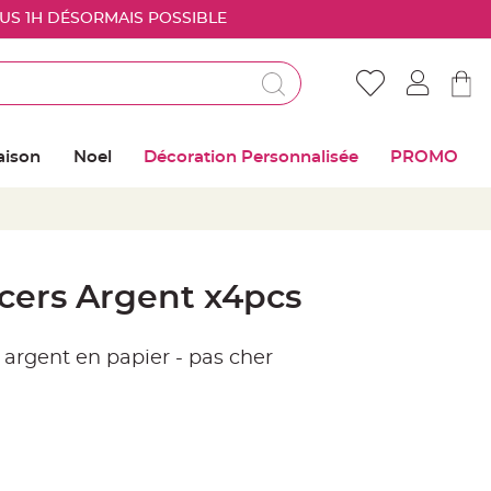
OUS 1H DÉSORMAIS POSSIBLE
Déjà client ?
Connectez vous pour retrouver vos coups de
aison
Noel
Décoration Personnalisée
PROMO
coeur
Me connecter
Mot de passe oublié ?
cers Argent x4pcs
Nouveau client ?
s argent en papier - pas cher
Créer mon compte