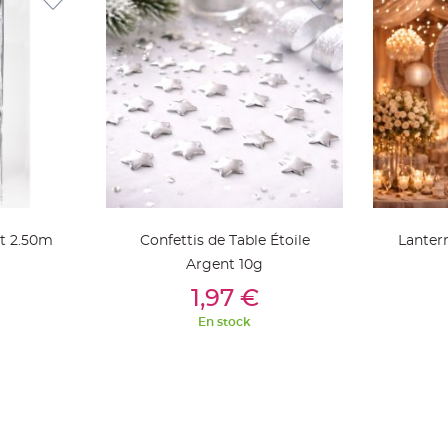
t 2.50m
Confettis de Table Étoile
Lanter
Argent 10g
ier
Ajouter Au Panier
Aj
1,97 €
En stock