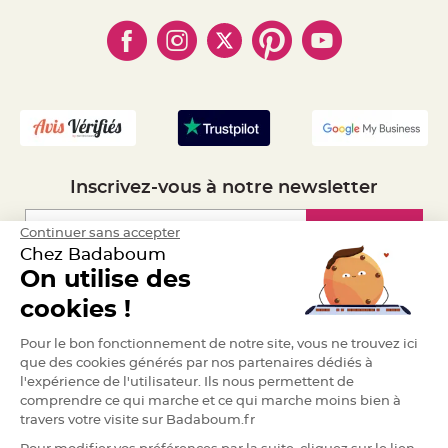
- Paiement en Plusieurs fois
- Cookies
a
- Obtenez des Remises
r
- Marques
- Plan du site
- Livraison Rapide 24h
i
a
- Mandat Administratif
g
- Recrutement
e
B
o
u
g
e
Inscrivez-vous à notre newsletter
o
i
r
s
Inscription
Continuer sans accepter
e
Chez Badaboum
t
P
On utilise des
h
o
Espace Pro
t
cookies !
o
p
h
Demander un devis
Pour le bon fonctionnement de notre site, vous ne trouvez ici
o
r
que des cookies générés par nos partenaires dédiés à
e
l'expérience de l'utilisateur. Ils nous permettent de
s
comprendre ce qui marche et ce qui marche moins bien à
B
travers votre visite sur Badaboum.fr
o
u