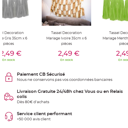
S
u
s
p
e
n
s
i
o
sel Decoration
Tassel Decoration
Tassel Dec
n
b
ge Gris 35cm x 6
Mariage Ivoire 35cm x 6
Mariage Menth
o
u
pièces
pièces
pièc
l
er Au Panier
Ajouter Au Panier
Ajouter A
e
2,49 €
2,49 €
2,4
p
a
En stock
En stock
En sto
p
i
e
r
Paiement CB Sécurisé
Nous ne conservons pas vos coordonnées bancaires
T
a
p
i
Livraison Gratuite 24/48h chez Vous ou en Relais
s
colis
d
e
Dès 80€ d'achats
s
a
l
Service client performant
l
e
+50 000 avis client
e
t
T