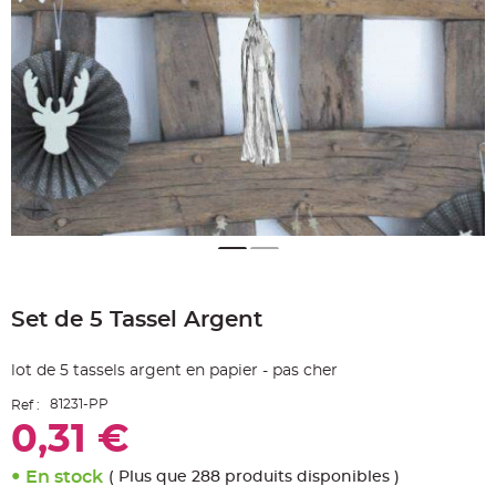
e
A
r
t
i
c
l
e
L
u
m
i
n
e
u
x
B
a
Skip
l
to
l
o
Set de 5 Tassel Argent
the
n
beginning
m
a
of
r
lot de 5 tassels argent en papier - pas cher
the
i
images
a
81231-PP
Ref :
g
gallery
e
0,31 €
&
H
é
l
En stock
( Plus que 288 produits disponibles )
i