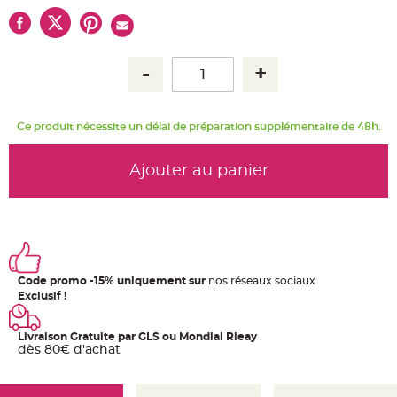
u
m
B
a
n
d
e
r
o
l
Ce produit nécessite un délai de préparation supplémentaire de 48h.
e
e
t
g
Ajouter au panier
u
i
r
l
a
n
d
e
m
a
r
Code promo -15% uniquement sur
nos réseaux sociaux
i
Exclusif !
a
g
e
Livraison Gratuite par GLS ou Mondial Rleay
H
dès 80€ d'achat
o
u
s
s