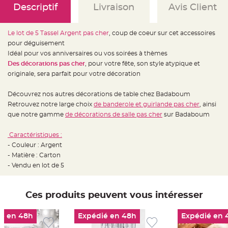
e
Descriptif
Livraison
Avis Client
d
e
c
h
a
Le lot de 5 Tassel Argent pas cher
, coup de coeur sur cet accessoires
i
pour déguisement
s
e
Idéal pour vos anniversaires ou vos soirées à thèmes
m
a
Des décorations pas cher
, pour votre fête, son style atypique et
r
originale, sera parfait pour votre décoration
i
a
g
e
Découvrez nos autres décorations de table chez Badaboum
Retrouvez notre large choix
de banderole et guirlande pas cher
, ainsi
L
que notre gamme
de décorations de salle pas cher
sur Badaboum
a
n
t
e
Caractéristiques :
r
- Couleur : Argent
n
e
- Matière : Carton
v
o
- Vendu en lot de 5
l
a
n
t
Ces produits peuvent vous intéresser
e
e
t
f
é en 48h
Expédié en 48h
Expédié en 
l
o