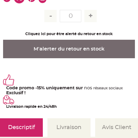
u
m
B
a
n
d
e
r
Cliquez ici pour être alerté du retour en stock
o
l
e
e
M'alerter du retour en stock
t
g
u
i
r
l
a
n
d
e
Code promo -15% uniquement sur
nos
ré
seaux
sociaux
m
a
Exclusif !
r
i
a
Livraison rapide en 24/48h
g
e
H
o
Descriptif
Livraison
Avis Client
u
s
s