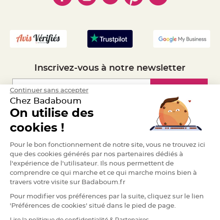
a
- Mandat Administratif
r
- Recrutement
i
a
g
e
B
Inscrivez-vous à notre newsletter
o
u
g
e
Inscription
Continuer sans accepter
o
Chez Badaboum
i
r
On utilise des
s
e
Espace Pro
t
cookies !
P
h
Demander un devis
o
Pour le bon fonctionnement de notre site, vous ne trouvez ici
t
o
que des cookies générés par nos partenaires dédiés à
p
l'expérience de l'utilisateur. Ils nous permettent de
h
o
comprendre ce qui marche et ce qui marche moins bien à
r
travers votre visite sur Badaboum.fr
e
s
Pour modifier vos préférences par la suite, cliquez sur le lien
B
'Préférences de cookies' situé dans le pied de page.
o
u