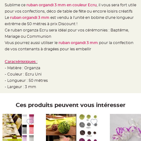
e
d
Sublime ce
ruban organdi 3 mm en couleur Ecru
, il vous sera fort utile
e
pour vos confections, déco de table de fête ou encore loisirs créatifs
c
h
Le
ruban organdi 3 mm
est vendu à l'unité en bobine d'une longueur
a
i
extrême de 50 mètres à prix Discount !
s
Ce ruban organza Ecru sera idéal pour vos cérémonies : Baptême,
e
m
Mariage ou Communion
a
r
Vous pourrez aussi utiliser le
ruban organdi 3 mm
pour la confection
i
de vos contenants à dragées pour les embellir
a
g
e
Caractéristiques :
L
- Matière : Organza
a
- Couleur : Ecru Uni
n
t
- Longueur : 50 mètres
e
r
- Largeur : 3 mm
n
e
v
o
Ces produits peuvent vous intéresser
l
a
n
t
e
e
t
f
l
o