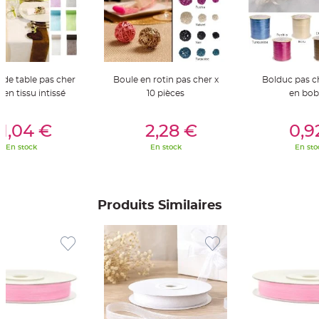
t
t
a
n
t
e
N
o
de table pas cher
Boule en rotin pas cher x
Bolduc pas 
e
 en tissu intissé
10 pièces
en bob
u
d
h
er Au Panier
Ajouter Au Panier
Ajouter A
o
1,04 €
2,28 €
0,9
u
s
s
En stock
En stock
En sto
e
d
e
c
h
a
Produits Similaires
i
s
e
d
e
M
a
r
i
a
g
e