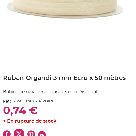
e
A
r
t
i
c
l
e
L
u
m
i
n
e
u
x
Skip
B
to
a
Ruban Organdi 3 mm Ecru x 50 mètres
the
l
beginning
l
o
of
n
Bobine de ruban en organza 3 mm Discount
the
m
a
images
r
2558-3mm-70/IVOIRE
Ref :
gallery
i
0,74 €
a
g
e
&
En rupture de stock
H
é
l
i