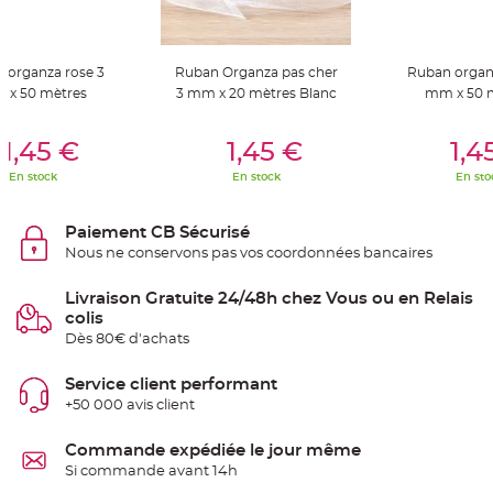
S
u
s
p
e
 organza rose 3
Ruban Organza pas cher
Ruban organ
n
s
 x 50 mètres
3 mm x 20 mètres Blanc
mm x 50 
i
o
n
er Au Panier
Ajouter Au Panier
Ajouter A
b
1,45 €
1,45 €
1,4
o
u
En stock
En stock
En sto
l
e
p
a
Paiement CB Sécurisé
p
i
Nous ne conservons pas vos coordonnées bancaires
e
r
Livraison Gratuite 24/48h chez Vous ou en Relais
T
colis
a
p
Dès 80€ d'achats
i
s
d
Service client performant
e
s
+50 000 avis client
a
l
l
Commande expédiée le jour même
e
e
Si commande avant 14h
t
T