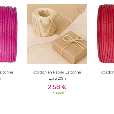
aitonné
Cordon en Papier Laitonné
Cordon
m
Ecru 20m
ier
Ajouter Au Panier
Aj
2,58 €
En stock