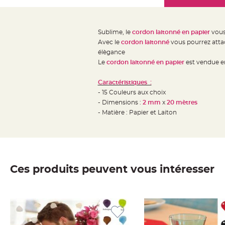
Mariage
the
Décoration
images
table
gallery
Sublime, le
cordon laitonné en papier
vous
mariage
Avec le
cordon laitonné
vous pourrez attac
Bougeoirs
élègance
et
Le
cordon laitonné en papier
est vendue en
Photophores
Caractéristiques :
Bougie
- 15 Couleurs aux choix
décoration
- Dimensions :
2 mm
x
20 mètres
Centre
- Matière : Papier et Laiton
de
table
&
Vase
Ces produits peuvent vous intéresser
Mariage
Chemin
de
table
Mariage