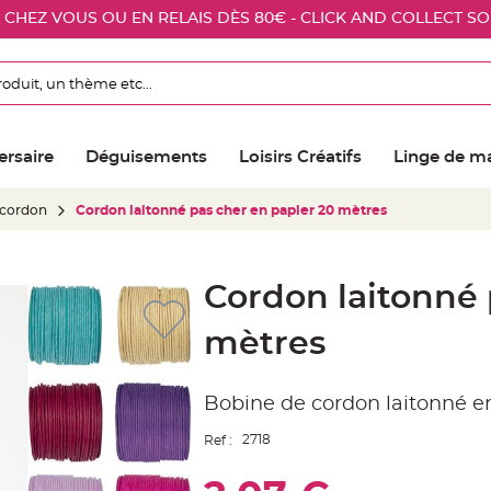
E CHEZ VOUS OU EN RELAIS DÈS 80€ - CLICK AND COLLECT S
ersaire
Déguisements
Loisirs Créatifs
Linge de m
, cordon
Cordon laitonné pas cher en papier 20 mètres
Cordon laitonné 
mètres
Bobine de cordon laitonné e
2718
Ref :