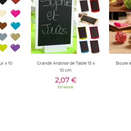
r x 10
Grande Ardoise de Table 15 x
Boule e
10 cm
ier
Ajouter Au Panier
Aj
2,07 €
En stock