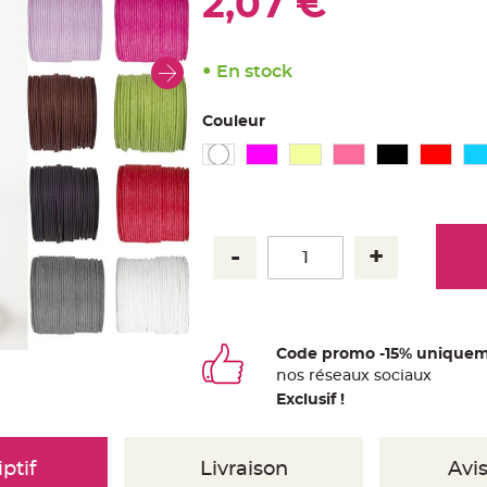
2,07 €
En stock
Couleur
Code promo -15% uniquem
nos
ré
seaux
sociaux
Exclusif !
ptif
Livraison
Avis