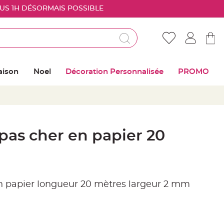
OUS 1H DÉSORMAIS POSSIBLE
Déjà client ?
Connectez vous pour retrouver vos coups de
aison
Noel
Décoration Personnalisée
PROMO
coeur
Me connecter
Mot de passe oublié ?
pas cher en papier 20
Nouveau client ?
Créer mon compte
n papier longueur 20 mètres largeur 2 mm