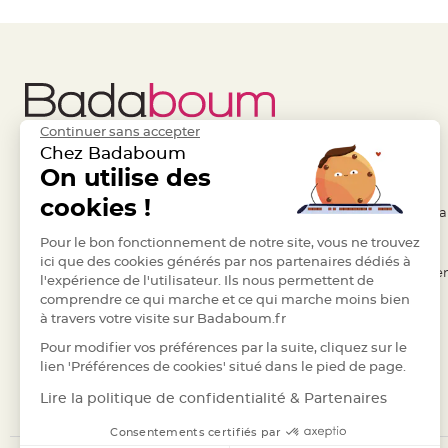
à
dragées
Contenant
Dragées
Plastique
Transparent
Continuer sans accepter
Chez Badaboum
Contenant
Liens Utiles
On utilise des
Legal
à
dragées
cookies !
- Questions / Réponses
- Conditions Généra
en
- Nous contacter
Pour le bon fonctionnement de notre site, vous ne trouvez
- RGPD
tulle
ici que des cookies générés par nos partenaires dédiés à
- Suivre une commande
- Règles de confiden
Contenant
l'expérience de l'utilisateur. Ils nous permettent de
à
comprendre ce qui marche et ce qui marche moins bien
- Retourner un article
- Cookies
à travers votre visite sur Badaboum.fr
dragées
- Paiement Sécurisé
- Plan du site
en
Pour modifier vos préférences par la suite, cliquez sur le
- Paiement en Plusieurs fois
lien 'Préférences de cookies' situé dans le pied de page.
verre
- Marques
Contenant
Lire la politique de confidentialité & Partenaires
à
Consentements certifiés par
dragées