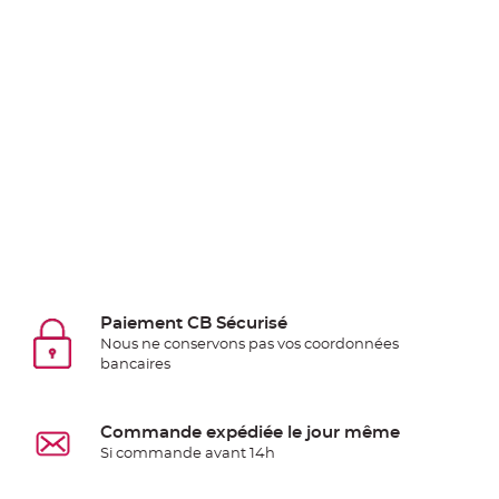
Pics
pour
Déco
Gateau
Rond
de
serviette
table
de
mariage
Contenant
Dragées
Paiement CB Sécurisé
Mariage
Nous ne conservons pas vos coordonnées
Boite
bancaires
à
dragées
Bourse
Commande expédiée le jour même
Si commande avant 14h
et
sac