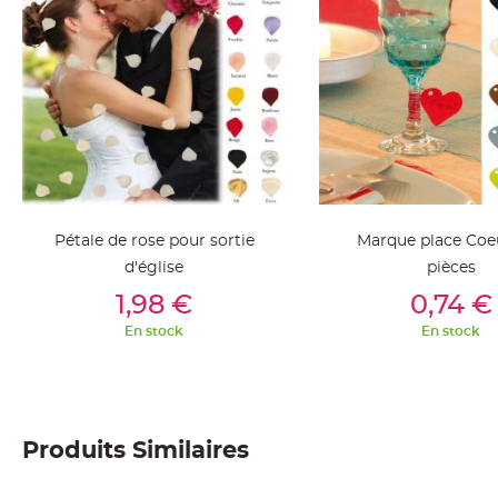
jetable
Chevalet
de
table
Mariage
Colombe,
Papillon,
Cage
oiseau
Pétale de rose pour sortie
Marque place Coeu
Confettis
d'église
pièces
et
Ajouter Au Panier
Ajouter Au Pan
1,98 €
0,74 €
Pétale
de
En stock
En stock
rose
Déco
Ardoise
Déco
Produits Similaires
Naturelle
Mariage