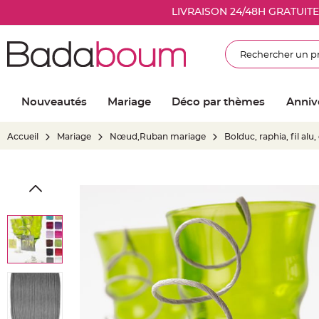
Nouveautés
LIVRAISON 24/48H GRATUIT
Mariage
Décoration
Rechercher
salle
mariage
Article
Nouveautés
Mariage
Déco par thèmes
Anniv
Lumineux
Ballon
Accueil
Mariage
Nœud,Ruban mariage
Bolduc, raphia, fil alu
mariage
&
Hélium
Skip
Banderole
to
et
the
guirlande
end
mariage
of
Housse
the
de
images
chaise
gallery
mariage