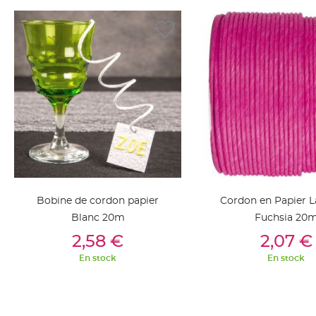
Deco
Paillette
et
Strass
Déco
Plume
Mariage
Fleurs
décoratives
Mariage
Marque
place
Bobine de cordon papier
Cordon en Papier L
et
Blanc 20m
Fuchsia 20
porte
Ajouter Au Panier
Ajouter Au Pan
2,58 €
2,07 €
nom
En stock
En stock
Menu,
Carte
d'Invitation