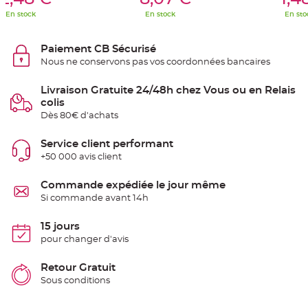
S
u
En stock
En stock
En sto
s
p
e
n
Paiement CB Sécurisé
s
Nous ne conservons pas vos coordonnées bancaires
i
o
n
b
Livraison Gratuite 24/48h chez Vous ou en Relais
o
colis
u
l
Dès 80€ d'achats
e
p
a
Service client performant
p
i
+50 000 avis client
e
r
Commande expédiée le jour même
T
Si commande avant 14h
a
p
i
s
15 jours
d
pour changer d'avis
e
s
a
l
Retour Gratuit
l
Sous conditions
e
e
t
T