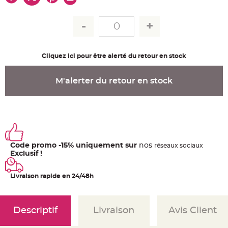
u
m
B
a
n
d
e
r
Cliquez ici pour être alerté du retour en stock
o
l
e
e
M'alerter du retour en stock
t
g
u
i
r
l
a
n
d
e
Code promo -15% uniquement sur
nos
ré
seaux
sociaux
m
a
Exclusif !
r
i
a
Livraison rapide en 24/48h
g
e
H
o
Descriptif
Livraison
Avis Client
u
s
s