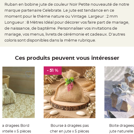
e
Ruban en bobine jute de couleur Noir Petite nouveauté de notre
d
e
marque partenaire Celebrate. Le jute est tendance en ce
c
h
moment pour le thème nature ou Vintage. Largeur : 2 mm
a
Longueur : 8 Mètres Idéal pour décorer vos faire part de mariage,
i
s
de naissance, de baptême. Personnaliser vos invitations de
e
m
mariage, vos menus, livrets de cérémonie et cadeaux. D'autres
a
coloris sont disponibles dans la même rubrique.
r
i
a
g
e
Ces produits peuvent vous intéresser
L
a
- 51 %
n
t
e
r
n
e
v
o
l
a
n
t
e
e
t
f
e a dragees Bord
Bourse à dragées pas
Boite dragees
l
dentelle x 5 pièces
cher en jute x 5 pièces
jute naturelle
o