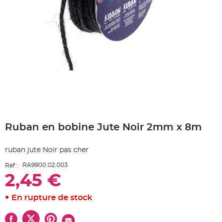
e
A
r
t
i
c
l
e
L
u
m
i
n
e
u
x
Skip
B
to
a
Ruban en bobine Jute Noir 2mm x 8m
the
l
beginning
l
o
of
n
ruban jute Noir pas cher
the
m
a
images
r
RA9900.02.003
Ref :
gallery
i
2,45 €
a
g
e
&
En rupture de stock
H
é
l
i