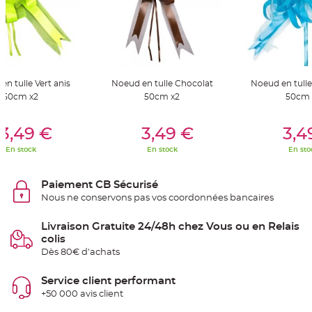
S
u
s
p
e
n
s
i
o
n
n tulle Vert anis
Noeud en tulle Chocolat
Noeud en tull
b
50cm x2
50cm x2
50cm 
o
u
l
er Au Panier
Ajouter Au Panier
Ajouter A
e
3,49 €
3,49 €
3,4
p
a
p
En stock
En stock
En sto
i
e
r
Paiement CB Sécurisé
T
Nous ne conservons pas vos coordonnées bancaires
a
p
i
Livraison Gratuite 24/48h chez Vous ou en Relais
s
d
colis
e
Dès 80€ d'achats
s
a
l
l
Service client performant
e
+50 000 avis client
e
t
T