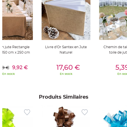
t
t
a
n
t
e
N
o
e
u
d
h
en jute Rectangle
Livre d'Or Santex en Jute
Chemin de tab
o
u
r 150 cm x 250 cm
Naturel
toile de ju
s
s
er Au Panier
Ajouter Au Panier
Ajouter A
e
d
17,60 €
5,3
9,92 €
99 €
e
c
En stock
En stock
En sto
h
a
i
s
e
d
e
Produits Similaires
M
a
r
i
a
g
e