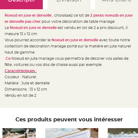
e
d
e
c
Noeud en jute et dentelle
, choisissez ce lot de
2 petits noeuds en jute
h
a
et dentelle pas cher
pour votre décoration de table mariage
i
s
Le
Noeud en jute et dentelle
est vendu en lot de 2 a prix discount, il
e
mesure 13 x 12 cm
m
a
Vous pourrez accorder le
Noeud en jute et dentelle
avec toute notre
r
i
collection de decoration mariage porté sur la matière en jute naturel
a
haut de gamme
g
e
Ce
Noeud en jute mariage vous permettra de décorer vos salles de
fête, voitures ou vos dos de chaise aussi par exemple
L
a
Caractéristiques :
n
Couleur : Naturel
t
e
Matière : Jute et dentelle
r
n
Dimensions : 13 x 12 cm
e
Vendu en lot de 2
v
o
l
a
n
t
e
Ces produits peuvent vous intéresser
e
t
f
l
o