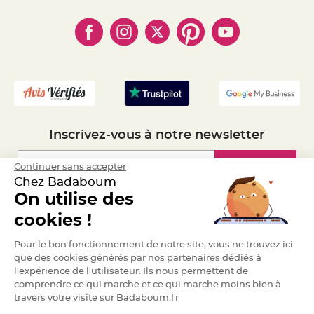
a
- Paiement en Plusieurs fois
- Cookies
- Obtenez des Remises
r
- Marques
- Plan du site
- Livraison Rapide 24h
i
a
- Mandat Administratif
g
- Recrutement
e
B
o
u
g
e
Inscrivez-vous à notre newsletter
o
i
r
s
Inscription
Continuer sans accepter
e
t
Chez Badaboum
P
h
On utilise des
o
Espace Pro
t
cookies !
o
p
h
Demander un devis
Pour le bon fonctionnement de notre site, vous ne trouvez ici
o
r
que des cookies générés par nos partenaires dédiés à
e
s
l'expérience de l'utilisateur. Ils nous permettent de
comprendre ce qui marche et ce qui marche moins bien à
B
travers votre visite sur Badaboum.fr
o
u