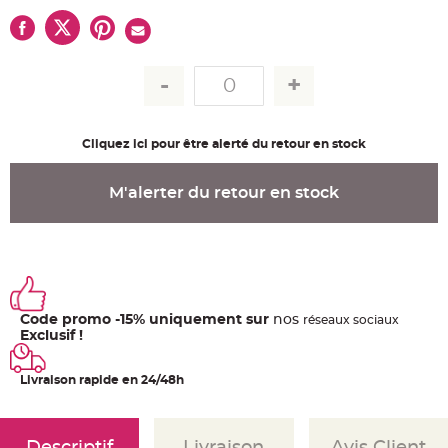
u
m
B
a
n
d
e
r
o
l
e
Cliquez ici pour être alerté du retour en stock
e
t
g
M'alerter du retour en stock
u
i
r
l
a
n
d
e
m
a
r
Code promo -15% uniquement sur
nos
ré
seaux
sociaux
i
Exclusif !
a
g
e
Livraison rapide en 24/48h
H
o
u
s
s
Descriptif
Livraison
Avis Client