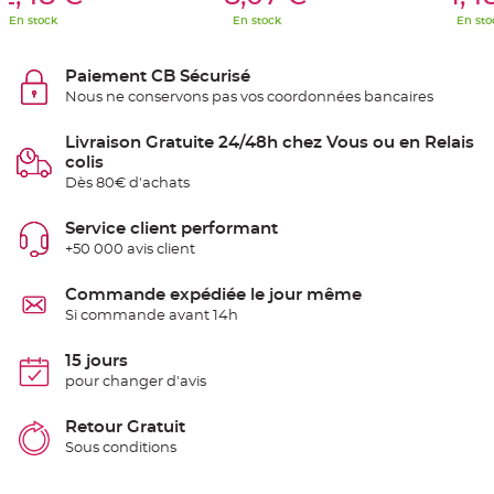
S
u
En stock
En stock
En sto
s
p
e
n
Paiement CB Sécurisé
s
Nous ne conservons pas vos coordonnées bancaires
i
o
n
b
Livraison Gratuite 24/48h chez Vous ou en Relais
o
colis
u
l
Dès 80€ d'achats
e
p
a
Service client performant
p
i
+50 000 avis client
e
r
Commande expédiée le jour même
T
Si commande avant 14h
a
p
i
15 jours
s
d
pour changer d'avis
e
s
a
Retour Gratuit
l
l
Sous conditions
e
e
t
T