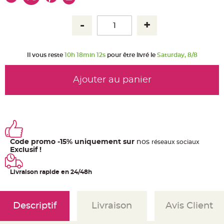
u
m
B
a
n
d
e
r
Il vous reste
10h 18min 11s
pour être livré le
Saturday, 8/8
o
l
e
e
Ajouter au panier
t
g
u
i
r
l
a
n
d
e
Code promo -15% uniquement sur
nos
ré
seaux
sociaux
m
Exclusif !
a
r
i
a
Livraison rapide en 24/48h
g
e
H
o
Descriptif
Livraison
Avis Client
u
s
s