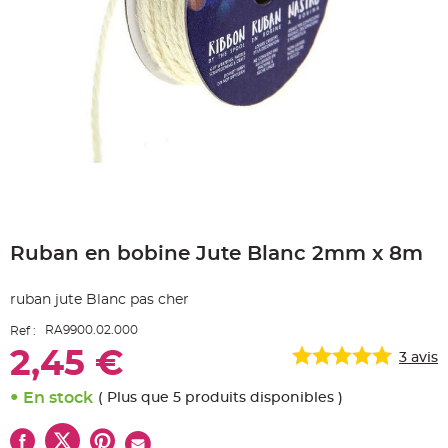
e
A
r
t
i
c
l
e
L
u
m
i
n
e
u
x
Skip
to
B
a
Ruban en bobine Jute Blanc 2mm x 8m
the
l
beginning
l
o
of
n
ruban jute Blanc pas cher
the
m
images
a
RA9900.02.000
Ref :
r
gallery
i
2,45 €
a
3
avis
g
e
&
En stock
( Plus que 5 produits disponibles )
H
é
l
i