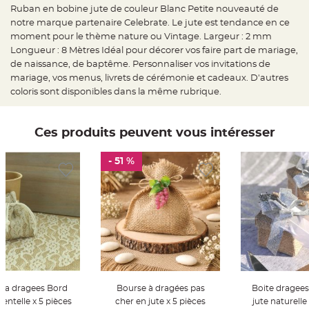
e
Ruban en bobine jute de couleur Blanc Petite nouveauté de
d
e
notre marque partenaire Celebrate. Le jute est tendance en ce
c
h
moment pour le thème nature ou Vintage. Largeur : 2 mm
a
Longueur : 8 Mètres Idéal pour décorer vos faire part de mariage,
i
s
de naissance, de baptême. Personnaliser vos invitations de
e
m
mariage, vos menus, livrets de cérémonie et cadeaux. D'autres
a
coloris sont disponibles dans la même rubrique.
r
i
a
g
e
Ces produits peuvent vous intéresser
L
a
- 51 %
n
t
e
r
n
e
v
o
l
a
n
t
e
e
t
e a dragees Bord
Bourse à dragées pas
Boite dragees
f
l
dentelle x 5 pièces
cher en jute x 5 pièces
jute naturelle
o