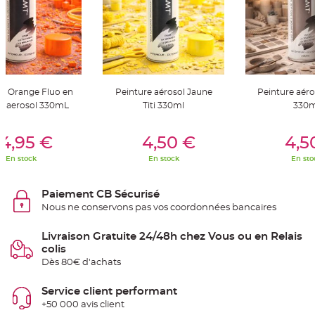
t
t
a
n
t
e
N
o
e
re Orange Fluo en
Peinture aérosol Jaune
Peinture aér
u
d
 aerosol 330mL
Titi 330ml
330m
h
o
u
er Au Panier
Ajouter Au Panier
Ajouter A
s
4,95 €
4,50 €
4,5
s
e
En stock
En stock
En sto
d
e
c
h
Paiement CB Sécurisé
a
i
Nous ne conservons pas vos coordonnées bancaires
s
e
d
Livraison Gratuite 24/48h chez Vous ou en Relais
e
M
colis
a
Dès 80€ d'achats
r
i
a
g
Service client performant
e
+50 000 avis client