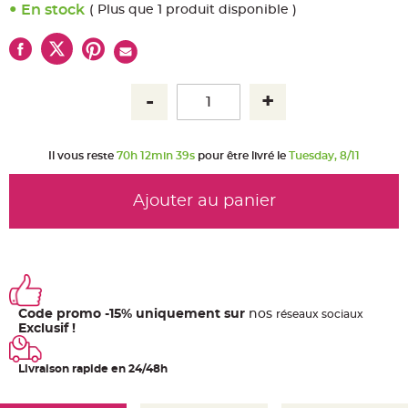
u
En stock
( Plus que 1 produit disponible )
m
B
a
n
d
e
r
o
l
e
e
t
Il vous reste
70h 12min 39s
pour être livré le
Tuesday, 8/11
g
u
i
r
Ajouter au panier
l
a
n
d
e
m
a
r
i
a
Code promo -15% uniquement sur
nos
ré
seaux
sociaux
g
e
Exclusif !
H
o
Livraison rapide en 24/48h
u
s
s