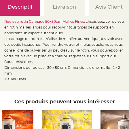
e
d
Descriptif
Livraison
Avis Client
e
c
h
a
Rouleau rotin Cannage 50x30cm Mailles Fines,
chsoisissez ce rouleau
i
s
en rotin mailles larges pour recouvrir tous types de supports en
e
m
apportant un aspect authentique!
a
Le cannage du rotin est réalisé de manière authentique, à savoir avec
r
i
des petits hexagones. Pour rendre votre rotin plus souple, nous vous
a
g
conseillons de pulvériser un peu d'eau sur le rotin. Vous pouvez coller
e
votre rotin avec un pistolet à colle ou l'agrafer sur un support dur.
Caractéristiques :
L
a
Dimensions du rouleau : 30 x 50 cm. Dimensions d'une maille : 2 x 2
n
t
mm
e
Mailles Fines
r
n
e
v
o
l
a
Ces produits peuvent vous intéresser
n
t
e
e
t
f
l
o