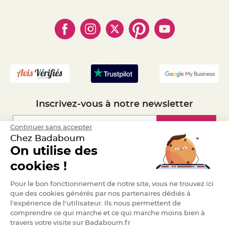
- Règles de confidentialité
- Qui somme-nous ?
e
n
- Paiement en Plusieurs fois
- Cookies
- Obtenez des Remises
t
u
- Marques
- Plan du site
- Livraison Rapide 24h
r
e
- Mandat Administratif
M
a
- Recrutement
r
i
a
g
e
D
Inscrivez-vous à notre newsletter
é
c
o
Inscription
Continuer sans accepter
r
Chez Badaboum
a
On utilise des
t
i
Espace Pro
cookies !
o
n
Demander un devis
t
Pour le bon fonctionnement de notre site, vous ne trouvez ici
a
que des cookies générés par nos partenaires dédiés à
b
l'expérience de l'utilisateur. Ils nous permettent de
l
comprendre ce qui marche et ce qui marche moins bien à
e
travers votre visite sur Badaboum.fr
m