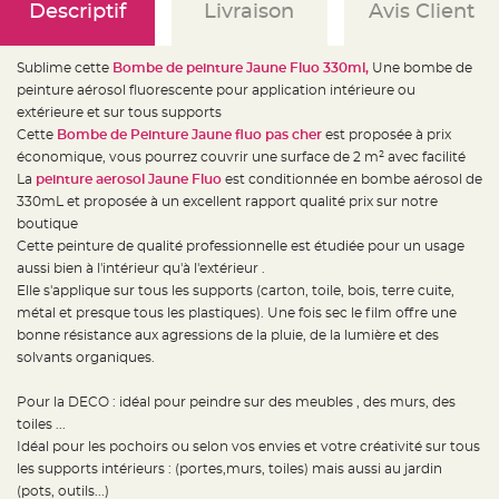
e
Descriptif
Livraison
Avis Client
d
e
c
h
Sublime cette
Bombe de peinture Jaune Fluo 330ml,
Une bombe de
a
i
peinture aérosol fluorescente pour application intérieure ou
s
e
extérieure et sur tous supports
m
Cette
Bombe de Peinture Jaune fluo pas cher
est proposée à prix
a
r
économique, vous pourrez couvrir une surface de 2 m² avec facilité
i
a
La
peinture aerosol Jaune Fluo
est conditionnée en bombe aérosol de
g
330mL et proposée à un excellent rapport qualité prix sur notre
e
boutique
L
Cette peinture de qualité professionnelle est étudiée pour un usage
a
n
aussi bien à l'intérieur qu'à l'extérieur .
t
Elle s'applique sur tous les supports (carton, toile, bois, terre cuite,
e
r
métal et presque tous les plastiques). Une fois sec le film offre une
n
e
bonne résistance aux agressions de la pluie, de la lumière et des
v
solvants organiques.
o
l
a
n
Pour la DECO : idéal pour peindre sur des meubles , des murs, des
t
toiles ...
e
e
Idéal pour les pochoirs ou selon vos envies et votre créativité sur tous
t
f
les supports intérieurs : (portes,murs, toiles) mais aussi au jardin
l
(pots, outils...)
o