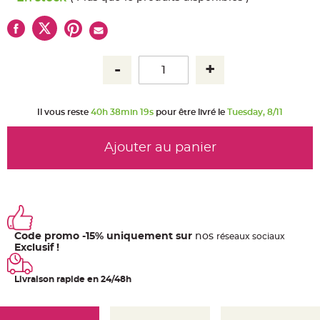
u
m
B
a
n
d
e
r
o
l
e
e
Il vous reste
40h 38min 19s
pour être livré le
Tuesday, 8/11
t
g
u
i
Ajouter au panier
r
l
a
n
d
e
m
a
r
i
Code promo -15% uniquement sur
nos
ré
seaux
sociaux
a
Exclusif !
g
e
Livraison rapide en 24/48h
H
o
u
s
s