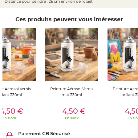
Distance pour peindre : 25 cm environ de l'objet
S
u
s
p
e
Ces produits peuvent vous intéresser
n
s
i
o
n
b
o
u
l
e
p
a
p
i
e
r
T
re Aérosol Vernis
Peinture Aérosol Vernis
Peinture Aéro
a
p
illant 330ml
mat 330ml
brillant 
i
s
d
er Au Panier
Ajouter Au Panier
Ajouter A
e
4,50 €
4,50 €
4,5
s
a
En stock
En stock
En sto
l
l
e
e
Paiement CB Sécurisé
t
T