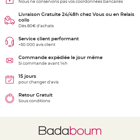
Nous ne conservons pas vos coordonnées bancaires
e
n
t
Livraison Gratuite 24/48h chez Vous ou en Relais
u
r
colis
e
Dès 80€ d'achats
M
a
r
i
Service client performant
a
+50 000 avis client
g
e
Commande expédiée le jour même
D
Si commande avant 14h
é
c
o
15 jours
r
pour changer d'avis
a
t
Retour Gratuit
i
Sous conditions
o
n
t
a
b
l
e
m