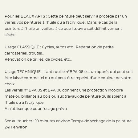
t
t
a
n
Pour les BEAUX ARTS : Cette peinture peut servir à protégé par un
t
e
vernis vos peintures à l'huile ou à l'acrylique . Dans le cas de la
peinture à l'huile on veillera à ce que l’œuvre soit définitivement
N
o
sèche.
e
u
d
Usage CLASSIQUE : Cycles, autos etc.. Réparation de petite
h
o
carrosseries, d'outils..
u
Rénovation de grilles, de cycles, etc..
s
s
e
d
Usage TECHNIQUE : L'antirouille n°BPA 08 est un apprêt qui peut soit
e
être laissé comme tel ou qui peut être repeint d'une couleur de votre
c
h
choix
a
i
Les vernis n° BPA 05 et BPA 06 donnent une protection incolore
s
mate ou brillante au bois ou aux travaux de peinture qu'ils soient à
e
d
l'huile ou à l'acrylique.
e
M
A n'utiliser que pour l'usage prévu.
a
r
i
Sec au toucher : 10 minutes environ Temps de séchage de la peinture :
a
g
24H environ
e