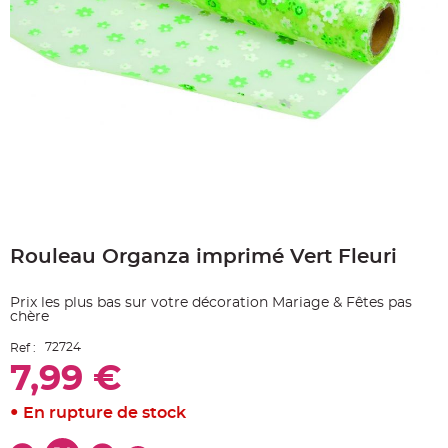
e
A
r
t
i
c
l
e
L
u
m
i
n
e
u
x
Skip
B
to
a
Rouleau Organza imprimé Vert Fleuri
the
l
beginning
l
o
of
n
Prix les plus bas sur votre décoration Mariage & Fêtes pas
the
m
chère
a
images
r
gallery
i
72724
Ref :
a
g
7,99 €
e
&
H
En rupture de stock
é
l
i