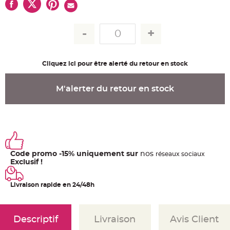
u
m
B
a
n
d
e
r
o
Cliquez ici pour être alerté du retour en stock
l
e
e
t
M'alerter du retour en stock
g
u
i
r
l
a
n
d
e
m
Code promo -15% uniquement sur
nos
a
ré
seaux
sociaux
r
Exclusif !
i
a
g
e
Livraison rapide en 24/48h
H
o
u
Descriptif
Livraison
Avis Client
s
s