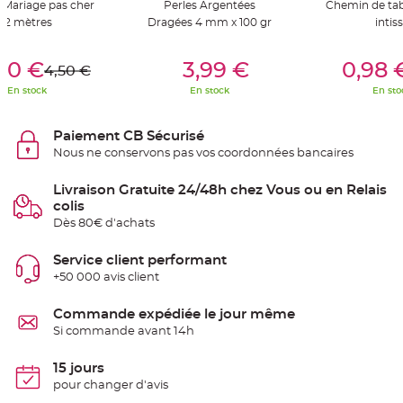
 Mariage pas cher
Perles Argentées
Chemin de tabl
t
t
12 mètres
Dragées 4 mm x 100 gr
intis
a
n
t
er Au Panier
Ajouter Au Panier
Ajouter A
e
50 €
3,99 €
0,98 
4,50 €
N
En stock
En stock
En sto
o
e
u
d
Paiement CB Sécurisé
h
Nous ne conservons pas vos coordonnées bancaires
o
u
s
s
Livraison Gratuite 24/48h chez Vous ou en Relais
e
colis
d
e
Dès 80€ d'achats
c
h
a
Service client performant
i
s
+50 000 avis client
e
d
e
Commande expédiée le jour même
M
a
Si commande avant 14h
r
i
a
15 jours
g
e
pour changer d'avis