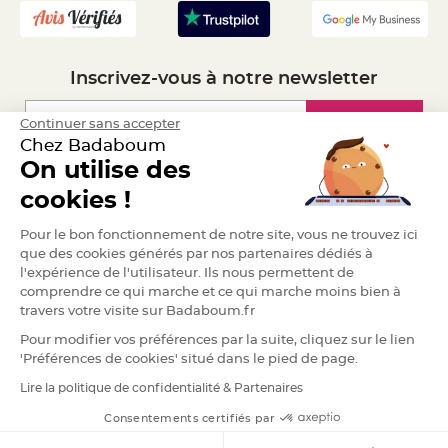
e
n
t
u
r
e
Inscrivez-vous à notre newsletter
M
a
r
i
Inscription
Continuer sans accepter
a
g
Chez Badaboum
e
On utilise des
Espace Pro
D
cookies !
é
c
Demander un devis
Pour le bon fonctionnement de notre site, vous ne trouvez ici
o
que des cookies générés par nos partenaires dédiés à
r
l'expérience de l'utilisateur. Ils nous permettent de
a
t
comprendre ce qui marche et ce qui marche moins bien à
i
travers votre visite sur Badaboum.fr
o
Pour modifier vos préférences par la suite, cliquez sur le lien
n
t
'Préférences de cookies' situé dans le pied de page.
a
Lire la politique de confidentialité & Partenaires
RGPD
b
l
Consentements certifiés par
e
m