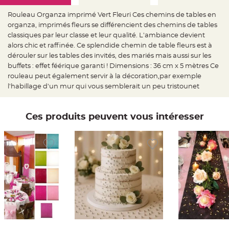
e
d
e
Rouleau Organza imprimé Vert Fleuri Ces chemins de tables en
c
organza, imprimés fleurs se différencient des chemins de tables
h
a
classiques par leur classe et leur qualité. L'ambiance devient
i
s
alors chic et raffinée. Ce splendide chemin de table fleurs est à
e
dérouler sur les tables des invités, des mariés mais aussi sur les
m
a
buffets : effet féérique garanti ! Dimensions : 36 cm x 5 mètres Ce
r
i
rouleau peut également servir à la décoration,par exemple
a
l'habillage d'un mur qui vous semblerait un peu tristounet
g
e
L
Ces produits peuvent vous intéresser
a
n
t
e
r
n
e
v
o
l
a
n
t
e
e
t
f
l
o