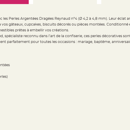
ec les Perles Argentées Dragées Reynaud n°4 (Ø 4,2 à 4,8 mm). Leur éclat arge
 à vos gâteaux, cupcakes, biscuits décorés ou pièces montées. Conditionné 
estibles prêtes à embellir vos créations.
spécialiste reconnu dans l’art de la confiserie, ces perles décoratives sont
nnent parfaitement pour toutes les occasions : mariage, baptême, anniversa
entées
rles)