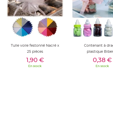
Pics
pour
Déco
Gateau
Rond
de
serviette
table
Tulle voile festonné Nacré x
Contenant à dra
de
25 pièces
plastique Bibe
mariage
Ajouter Au Panier
Ajouter Au Pan
1,90 €
0,38 €
Contenant
En stock
En stock
Dragées
Mariage
Boite
à
dragées
Bourse
et
sac