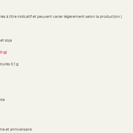
s à titre indicatif et peuvent varier légèrement selon la production.)
et soja
0 g)
turés 0,1 g
nte
e et anniversaire