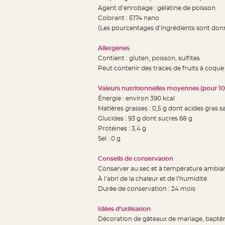
jetable
Agent d’enrobage : gélatine de poisson
Chevalet
Colorant : E174 nano
(Les pourcentages d’ingrédients sont donné
de
table
Allergènes
Mariage
Contient : gluten, poisson, sulfites
Colombe,
Peut contenir des traces de fruits à coque 
Papillon,
Valeurs nutritionnelles moyennes (pour 10
Cage
Énergie : environ 390 kcal
oiseau
Matières grasses : 0,5 g dont acides gras sa
Confettis
Glucides : 93 g dont sucres 68 g
et
Protéines : 3,4 g
Pétale
Sel : 0 g
de
Conseils de conservation
rose
Conserver au sec et à température ambia
Déco
À l’abri de la chaleur et de l’humidité
Ardoise
Durée de conservation : 24 mois
Déco
Idées d’utilisation
Naturelle
Décoration de gâteaux de mariage, baptêm
Mariage