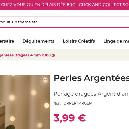
E CHEZ VOUS OU EN RELAIS DÈS 80€ - CLICK AND COLLECT S
ersaire
Déguisements
Loisirs Créatifs
Linge de m
gentées Dragées 4 mm x 100 gr
Perles Argentée
Perlage dragées Argent dia
DRPER4ARGENT
Ref :
3,99 €