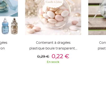
gées
Contenant à dragées
Con
ron
plastique boule transparente
plas
ier
Ajouter Au Panier
Aj
5cm
0,22 €
0,29 €
En stock