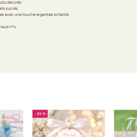
its décorés
ets sucrés
res avec une touche argentée brillante
ynaud n°4
e
- 24 %