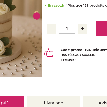
En stock
( Plus que 139 produits 
Code promo -15% uniquem
nos
ré
seaux
sociaux
Exclusif !
ptif
Livraison
Avis