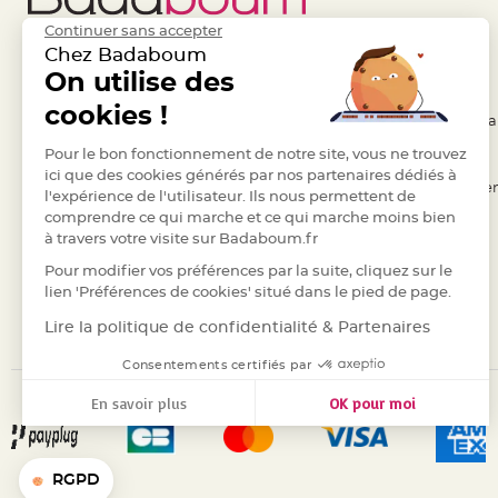
en
Continuer sans accepter
bois
Chez Badaboum
Contenant
Liens Utiles
On utilise des
Legal
en
cookies !
- Questions / Réponses
- Conditions Généra
fer
forgé
- Nous contacter
Pour le bon fonctionnement de notre site, vous ne trouvez
- RGPD
ici que des cookies générés par nos partenaires dédiés à
et
- Suivre une commande
- Règles de confiden
l'expérience de l'utilisateur. Ils nous permettent de
métal
comprendre ce qui marche et ce qui marche moins bien
- Retourner un article
- Cookies
Etiquettes
à travers votre visite sur Badaboum.fr
- Paiement Sécurisé
- Plan du site
à
Pour modifier vos préférences par la suite, cliquez sur le
dragées
- Paiement en Plusieurs fois
lien 'Préférences de cookies' situé dans le pied de page.
Support
- Marques
Lire la politique de confidentialité & Partenaires
dragées
Consentements certifiés par
Mariage
-
En savoir plus
OK pour moi
Présentoir
Axeptio consent
Plateforme de Gestion du Consentement : Personnalisez vos
Vêtements
Notre plateforme vous permet d'adapter et de gérer vos para
à
RGPD