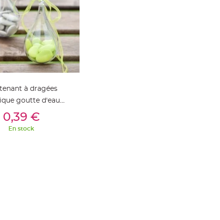
tenant à dragées
tique goutte d'eau
outer Au Panier
transparente
0,39 €
En stock