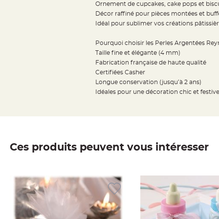
Ornement de cupcakes, cake pops et biscu
Deco
Décor raffiné pour pièces montées et buff
Paillette
Idéal pour sublimer vos créations pâtissiè
et
Pourquoi choisir les Perles Argentées Re
Strass
Taille fine et élégante (4 mm)
Déco
Fabrication française de haute qualité
Plume
Certifiées Casher
Mariage
Longue conservation (jusqu’à 2 ans)
Fleurs
Idéales pour une décoration chic et festiv
décoratives
Mariage
Marque
place
Ces produits peuvent vous intéresser
et
porte
nom
Menu,
Carte
d'Invitation