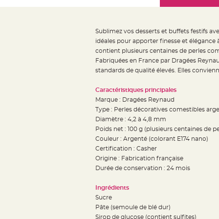
Mariage
the
Décoration
images
table
gallery
Sublimez vos desserts et buffets festifs av
mariage
idéales pour apporter finesse et élégance
Bougeoirs
contient plusieurs centaines de perles com
et
Fabriquées en France par Dragées Reynaud, 
standards de qualité élevés. Elles convie
Photophores
Bougie
Caractéristiques principales
décoration
Marque : Dragées Reynaud
Centre
Type : Perles décoratives comestibles arg
de
Diamètre : 4,2 à 4,8 mm
Poids net : 100 g (plusieurs centaines de pe
table
Couleur : Argenté (colorant E174 nano)
&
Certification : Casher
Vase
Origine : Fabrication française
Mariage
Durée de conservation : 24 mois
Chemin
Ingrédients
de
Sucre
table
Pâte (semoule de blé dur)
Mariage
Sirop de glucose (contient sulfites)