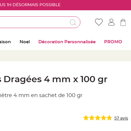
OUS 1H DÉSORMAIS POSSIBLE
Déjà client ?
Connectez vous pour retrouver vos coups de
aison
Noel
Décoration Personnalisée
PROMO
coeur
Me connecter
Mot de passe oublié ?
s Dragées 4 mm x 100 gr
Nouveau client ?
mètre 4 mm en sachet de 100 gr
Créer mon compte
57
avis