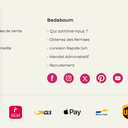
Badaboum
les de Vente
- Qui somme-nous ?
- Obtenez des Remises
tialité
- Livraison Rapide 24h
- Mandat Administratif
- Recrutement
 Options
mètres de confidentialité, en garantissant la conformité avec l