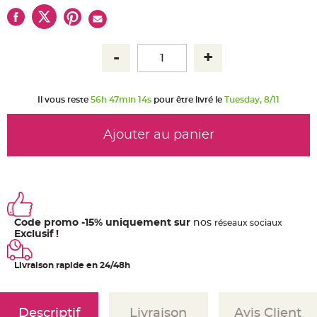
u
m
B
a
n
d
e
r
o
l
Il vous reste
56h 47min 14s
pour être livré le
Tuesday, 8/11
e
e
t
g
Ajouter au panier
u
i
r
l
a
n
d
e
m
a
r
Code promo -15% uniquement sur
nos
ré
seaux
sociaux
i
Exclusif !
a
g
e
Livraison rapide en 24/48h
H
o
u
s
s
Descriptif
Livraison
Avis Client