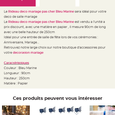
e
d
e
c
Le
Rideau deco mariage pas cher Bleu Marine
sera idéal pour votre
h
a
deco de salle mariage
i
Le
Rideau deco mariage pas cher Bleu Marine
est vendu a l'unité a
s
e
prix discount, avec une matière en papier , il mesure 90cm de long
m
a
avec une belle hauteur de 250cm
r
Idéal pour une entrée de salle de fête lors de vos cérémonies :
i
a
Anniversaire, Mariage...
g
e
Retrouvez notre large choix sur notre boutique d'accessoires pour
votre
decoration mariage
L
a
n
Caractéristiques
t
e
Couleur : Bleu Marine
r
Longueur : 90cm
n
e
Hauteur : 250cm
v
o
Matière : Papier
l
a
n
t
Ces produits peuvent vous intéresser
e
e
t
f
l
o