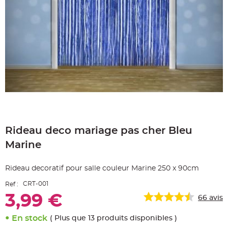
e
A
r
t
i
c
l
e
L
u
m
i
n
e
u
x
Skip
B
to
a
Rideau deco mariage pas cher Bleu
the
l
beginning
l
Marine
o
of
n
the
m
a
images
Rideau decoratif pour salle couleur Marine 250 x 90cm
r
gallery
i
a
CRT-001
Ref :
g
e
3,99 €
66
avis
&
H
é
En stock
l
( Plus que 13 produits disponibles )
i