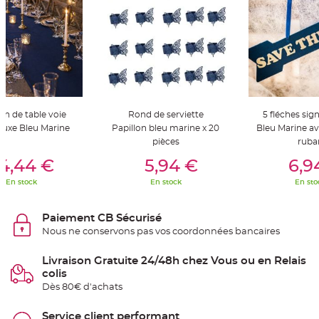
t
t
a
n
t
e
N
o
e
u
d
h
n de table voie
Rond de serviette
5 fléches sig
o
luxe Bleu Marine
Papillon bleu marine x 20
Bleu Marine a
u
s
pièces
ruba
s
er Au Panier
Ajouter Au Panier
Ajouter A
e
4,44 €
5,94 €
6,9
d
e
c
En stock
En stock
En sto
h
a
i
s
Paiement CB Sécurisé
e
Nous ne conservons pas vos coordonnées bancaires
d
e
M
a
Livraison Gratuite 24/48h chez Vous ou en Relais
r
colis
i
a
Dès 80€ d'achats
g
e
Service client performant