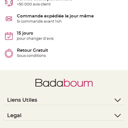
S
+50 000 avis client
u
s
p
Commande expédiée le jour même
e
n
Si commande avant 14h
s
i
o
15 jours
n
b
pour changer d'avis
o
u
l
Retour Gratuit
e
p
Sous conditions
a
p
i
e
r
T
a
p
i
s
d
Liens Utiles
e
s
a
- Questions / Réponses
l
l
- Nous contacter
Legal
e
e
- Suivre une commande
- Conditions Générales de Vente
t
T