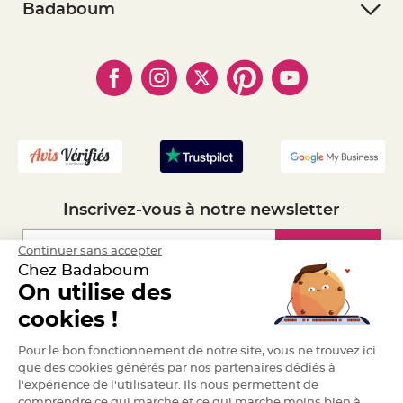
- Retourner un article
- RGPD
Badaboum
e
n
- Paiement Sécurisé
- Règles de confidentialité
t
- Qui somme-nous ?
u
- Paiement en Plusieurs fois
- Cookies
r
- Obtenez des Remises
e
- Marques
- Plan du site
M
- Livraison Rapide 24h
a
r
- Mandat Administratif
i
a
- Recrutement
g
e
D
é
c
Inscrivez-vous à notre newsletter
o
r
a
Inscription
Continuer sans accepter
t
Chez Badaboum
i
On utilise des
o
Espace Pro
n
cookies !
t
a
Demander un devis
Pour le bon fonctionnement de notre site, vous ne trouvez ici
b
que des cookies générés par nos partenaires dédiés à
l
e
l'expérience de l'utilisateur. Ils nous permettent de
m
comprendre ce qui marche et ce qui marche moins bien à