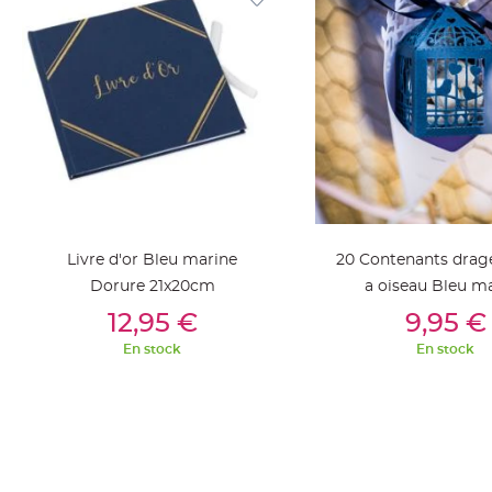
jetable
Chevalet
de
table
Mariage
Colombe,
Papillon,
Cage
oiseau
Confettis
Livre d'or Bleu marine
20 Contenants drag
et
Dorure 21x20cm
a oiseau Bleu m
Pétale
Ajouter Au Panier
Ajouter Au Pan
12,95 €
9,95 €
de
En stock
En stock
rose
Déco
Ardoise
Déco
Naturelle
Mariage