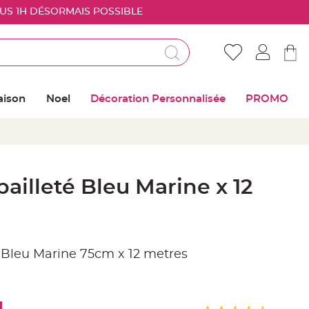
OUS 1H DÉSORMAIS POSSIBLE
Déjà client ?
Connectez vous pour retrouver vos coups de
aison
Noel
Décoration Personnalisée
PROMO
coeur
Me connecter
Mot de passe oublié ?
pailleté Bleu Marine x 12
Nouveau client ?
Créer mon compte
e Bleu Marine 75cm x 12 metres