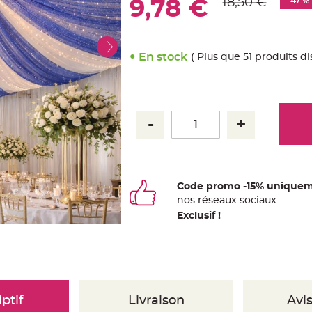
18,50 €
- 47 %
9,78 €
En stock
( Plus que 51 produits di
Code promo -15% uniquem
nos
ré
seaux
sociaux
Exclusif !
ptif
Livraison
Avis