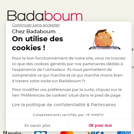
Pics
pour
Déco
Gateau
Continuer sans accepter
Rond
Chez Badaboum
de
Liens Utiles
On utilise des
Legal
serviette
cookies !
- Questions / Réponses
- Conditions Généra
table
de
- Nous contacter
Pour le bon fonctionnement de notre site, vous ne trouvez
- RGPD
ici que des cookies générés par nos partenaires dédiés à
mariage
- Suivre une commande
- Règles de confiden
l'expérience de l'utilisateur. Ils nous permettent de
Contenant
comprendre ce qui marche et ce qui marche moins bien
- Retourner un article
- Cookies
Dragées
à travers votre visite sur Badaboum.fr
- Paiement Sécurisé
- Plan du site
Mariage
Pour modifier vos préférences par la suite, cliquez sur le
Boite
- Paiement en Plusieurs fois
lien 'Préférences de cookies' situé dans le pied de page.
à
- Marques
Lire la politique de confidentialité & Partenaires
dragées
Consentements certifiés par
Bourse
et
En savoir plus
OK pour moi
sac