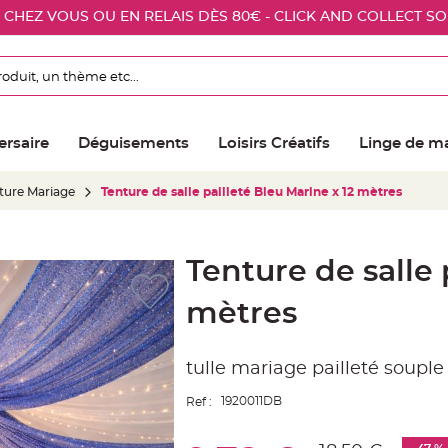
E CHEZ VOUS OU EN RELAIS DÈS 80€ - CLICK AND COLLECT S
ersaire
Déguisements
Loisirs Créatifs
Linge de m
nture Mariage
Tenture de salle pailleté Bleu Marine x 12 mètres
Tenture de salle 
mètres
tulle mariage pailleté soupl
1920011DB
Ref :