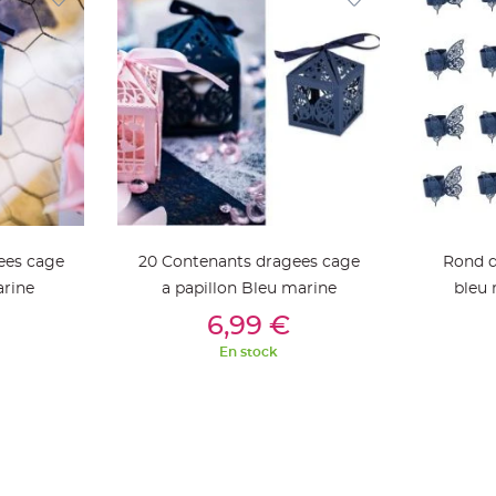
ees cage
20 Contenants dragees cage
Rond d
arine
a papillon Bleu marine
bleu 
ier
Ajouter Au Panier
Aj
6,99 €
En stock