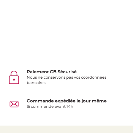
Deco
Paillette
et
Strass
Déco
Plume
Mariage
Fleurs
décoratives
Mariage
Paiement CB Sécurisé
Marque
Nous ne conservons pas vos coordonnées
bancaires
place
et
porte
Commande expédiée le jour même
nom
Si commande avant 14h
Menu,
Carte
d'Invitation