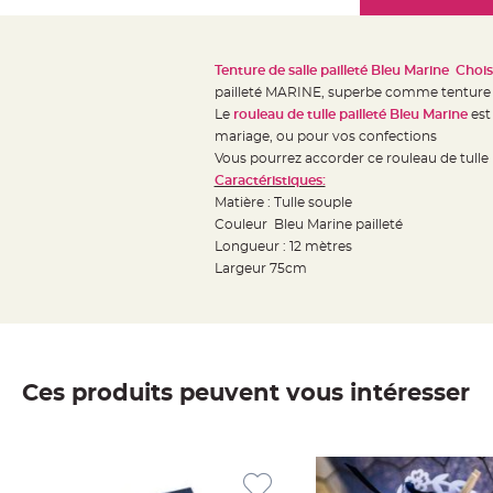
Mariage
the
Décoration
images
table
gallery
Tenture de salle pailleté Bleu Marine Choi
mariage
pailleté MARINE, superbe comme tenture 
Bougeoirs
Le
rouleau de tulle pailleté Bleu Marine
est
et
mariage, ou pour vos confections
Vous pourrez accorder ce rouleau de tulle 
Photophores
Caractéristiques:
Bougie
Matière : Tulle souple
décoration
Couleur Bleu Marine pailleté
Centre
Longueur : 12 mètres
de
Largeur 75cm
table
&
Vase
Mariage
Ces produits peuvent vous intéresser
Chemin
de
table
Mariage