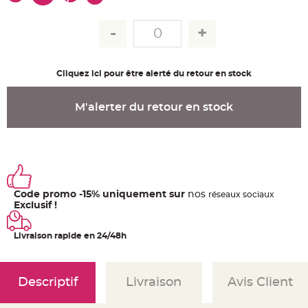
u
m
B
a
n
d
e
Cliquez ici pour être alerté du retour en stock
r
o
l
e
M'alerter du retour en stock
e
t
g
u
i
r
l
a
n
d
e
Code promo -15% uniquement sur
nos
ré
seaux
sociaux
m
Exclusif !
a
r
i
a
Livraison rapide en 24/48h
g
e
H
o
Descriptif
Livraison
Avis Client
u
s
s