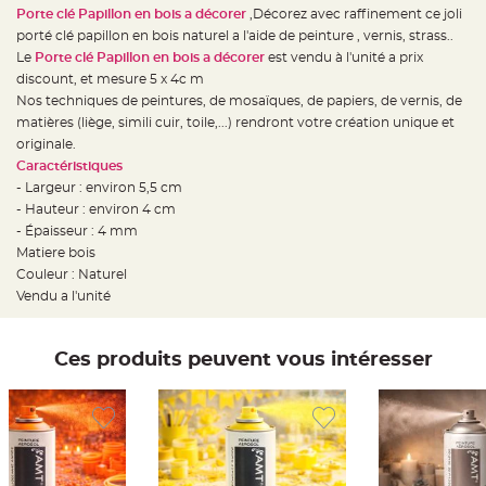
e
Porte clé Papillon en bois a décorer
,Décorez avec raffinement ce joli
d
e
porté clé papillon en bois naturel a l'aide de peinture , vernis, strass..
c
h
Le
Porte clé Papillon en bois a décorer
est vendu à l'unité a prix
a
discount, et mesure 5 x 4c m
i
s
Nos techniques de peintures, de mosaïques, de papiers, de vernis, de
e
m
matières (liège, simili cuir, toile,...) rendront votre création unique et
a
originale.
r
i
Caractéristiques
a
g
- Largeur : environ 5,5 cm
e
- Hauteur : environ 4 cm
- Épaisseur : 4 mm
L
a
Matiere bois
n
t
Couleur : Naturel
e
Vendu a l'unité
r
n
e
v
o
Ces produits peuvent vous intéresser
l
a
n
t
e
e
t
f
l
o