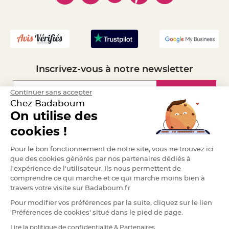
a
- Mandat Administratif
r
- Recrutement
i
a
g
e
B
Inscrivez-vous à notre newsletter
o
u
g
Inscription
Continuer sans accepter
e
o
Chez Badaboum
i
r
On utilise des
s
e
Espace Pro
cookies !
t
P
h
Demander un devis
o
Pour le bon fonctionnement de notre site, vous ne trouvez ici
t
que des cookies générés par nos partenaires dédiés à
o
p
l'expérience de l'utilisateur. Ils nous permettent de
h
comprendre ce qui marche et ce qui marche moins bien à
o
r
travers votre visite sur Badaboum.fr
e
s
Pour modifier vos préférences par la suite, cliquez sur le lien
'Préférences de cookies' situé dans le pied de page.
B
o
u
Lire la politique de confidentialité & Partenaires