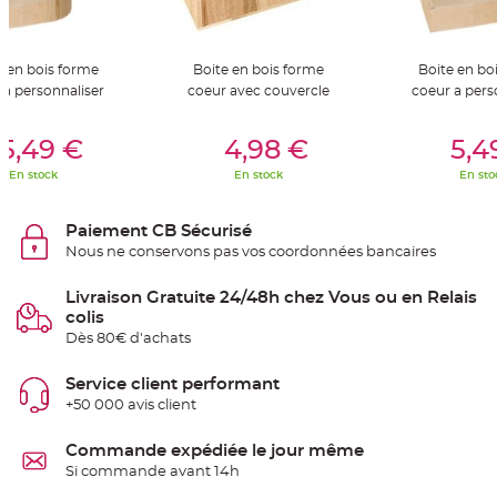
S
u
s
p
e
e en bois forme
Boite en bois forme
Boite en bo
n
s
 a personnaliser
coeur avec couvercle
coeur a pers
i
o
n
er Au Panier
Ajouter Au Panier
Ajouter A
b
5,49 €
4,98 €
5,4
o
u
En stock
En stock
En sto
l
e
p
a
Paiement CB Sécurisé
p
i
Nous ne conservons pas vos coordonnées bancaires
e
r
Livraison Gratuite 24/48h chez Vous ou en Relais
T
colis
a
p
Dès 80€ d'achats
i
s
d
Service client performant
e
s
+50 000 avis client
a
l
l
Commande expédiée le jour même
e
e
Si commande avant 14h
t
T