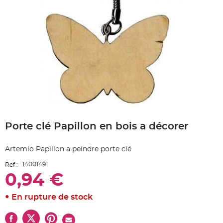
e
A
r
t
i
c
l
e
L
u
m
i
n
e
u
x
Skip
to
B
a
Porte clé Papillon en bois a décorer
the
l
beginning
l
o
of
n
Artemio Papillon a peindre porte clé
the
m
images
a
14001491
Ref :
r
gallery
i
0,94 €
a
g
e
&
En rupture de stock
H
é
l
i