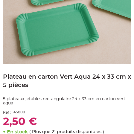
e
A
r
t
i
c
l
e
L
u
m
i
n
e
u
x
Skip
B
to
a
Plateau en carton Vert Aqua 24 x 33 cm x
the
l
beginning
l
5 pièces
o
of
n
the
m
a
images
5 plateaux jetables rectangulaire 24 x 33 cm en carton vert
r
gallery
i
aqua
a
g
45808
Ref :
e
&
2,50 €
H
é
l
En stock
i
( Plus que 21 produits disponibles )