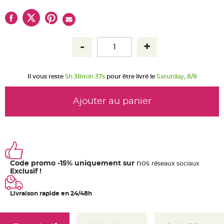
u
m
B
a
n
d
e
r
o
l
e
Il vous reste
5h 38min 36s
pour être livré le
Saturday, 8/8
e
t
g
u
Ajouter au panier
i
r
l
a
n
d
e
m
a
r
i
Code promo -15% uniquement sur
nos
ré
seaux
sociaux
a
Exclusif !
g
e
Livraison rapide en 24/48h
H
o
u
s
s