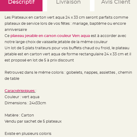
e
Descriptif
Livraison
Avis Client
d
e
c
h
Les Plateaux en carton vert aqua 24 x 33 cm seront parfaits comme
a
i
plateaux de service lors de vos fêtes : mariage, baptême ou encore
s
anniversaire
e
m
Ce
plateau jetable en carton couleur Vert aqua
est à accorder avec
a
r
notre large choix de vaisselle jetable de la même couleur
i
Un lot de 5 plats traiteurs pour vos buffets chaud ou froid, le plateau
a
g
jetable est en carton vert aqua de forme rectangulaire 24 x 33 cm et il
e
est proposé en lot de 5 à prix discount
L
a
Retrouvez dans le même coloris : gobelets, nappes, assiettes , chemin
n
t
de table
e
r
n
Caractéristiques
:
e
v
Couleur : vert aqua
o
l
Dimensions : 24x33cm
a
n
t
Matière : Carton
e
e
Vendu par sachet de 5 plateaux
t
f
l
Existe en plusieurs coloris
o