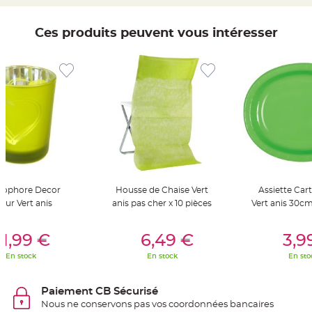
t
t
a
n
Ces produits peuvent vous intéresser
t
e
N
o
e
u
d
h
o
u
s
s
e
d
e
c
h
tophore Decor
Housse de Chaise Vert
Assiette Car
a
i
eur Vert anis
anis pas cher x 10 pièces
Vert anis 30cm
s
e
er Au Panier
Ajouter Au Panier
Ajouter A
d
e
1,99 €
6,49 €
3,9
M
a
En stock
En stock
En sto
r
i
a
g
Paiement CB Sécurisé
e
Nous ne conservons pas vos coordonnées bancaires