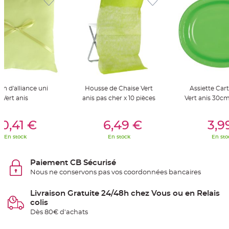
t
t
a
n
t
e
N
o
e
u
d
h
o
in d'alliance uni
Housse de Chaise Vert
Assiette Car
u
Vert anis
anis pas cher x 10 pièces
Vert anis 30cm
s
s
e
er Au Panier
Ajouter Au Panier
Ajouter A
d
0,41 €
6,49 €
3,9
e
c
h
En stock
En stock
En sto
a
i
s
e
Paiement CB Sécurisé
d
Nous ne conservons pas vos coordonnées bancaires
e
M
a
r
Livraison Gratuite 24/48h chez Vous ou en Relais
i
colis
a
g
Dès 80€ d'achats
e