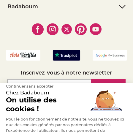
e
- Retourner un article
- RGPD
Badaboum
n
t
- Paiement Sécurisé
- Règles de confidentialité
u
- Qui somme-nous ?
r
- Paiement en Plusieurs fois
- Cookies
e
- Obtenez des Remises
M
- Marques
- Plan du site
a
- Livraison Rapide 24h
r
i
- Mandat Administratif
a
g
- Recrutement
e
D
é
c
o
Inscrivez-vous à notre newsletter
r
a
Inscription
t
Continuer sans accepter
i
Chez Badaboum
o
On utilise des
n
Espace Pro
t
cookies !
a
b
Demander un devis
Pour le bon fonctionnement de notre site, vous ne trouvez ici
l
que des cookies générés par nos partenaires dédiés à
e
l'expérience de l'utilisateur. Ils nous permettent de
m