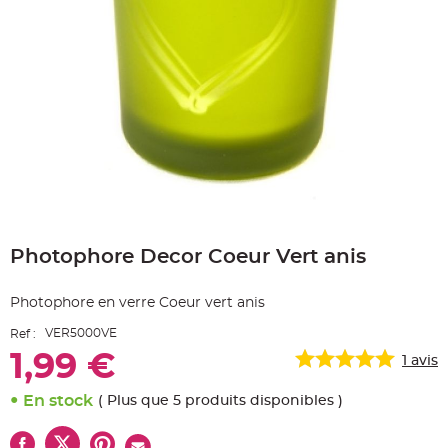
e
A
r
t
i
c
l
e
L
u
m
i
n
e
u
x
Skip
B
to
a
Photophore Decor Coeur Vert anis
the
l
beginning
l
o
of
n
Photophore en verre Coeur vert anis
the
m
a
images
r
VER5000VE
Ref :
gallery
i
a
1,99 €
1
avis
g
e
&
En stock
( Plus que 5 produits disponibles )
H
é
l
i