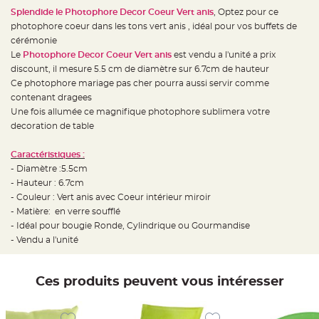
e
d
Splendide le Photophore Decor Coeur Vert anis
, Optez pour ce
e
photophore coeur dans les tons vert anis , idéal pour vos buffets de
c
h
cérémonie
a
i
Le
Photophore Decor Coeur Vert anis
est vendu a l'unité a prix
s
discount, il mesure 5.5 cm de diamètre sur 6.7cm de hauteur
e
m
Ce photophore mariage pas cher pourra aussi servir comme
a
r
contenant dragees
i
Une fois allumée ce magnifique photophore sublimera votre
a
g
decoration de table
e
L
Caractéristiques :
a
- Diamètre :5.5cm
n
t
- Hauteur : 6.7cm
e
r
- Couleur : Vert anis avec Coeur intérieur miroir
n
- Matière: en verre soufflé
e
v
- Idéal pour bougie Ronde, Cylindrique ou Gourmandise
o
l
- Vendu a l'unité
a
n
t
e
Ces produits peuvent vous intéresser
e
t
f
l
o