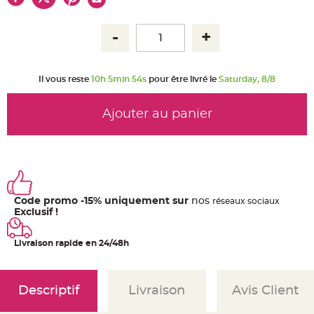
u
m
B
a
n
d
e
r
Il vous reste
10h 5min 53s
pour être livré le
Saturday, 8/8
o
l
e
e
Ajouter au panier
t
g
u
i
r
l
a
n
d
e
Code promo -15% uniquement sur
nos
ré
seaux
sociaux
m
a
Exclusif !
r
i
a
Livraison rapide en 24/48h
g
e
H
o
Descriptif
Livraison
Avis Client
u
s
s