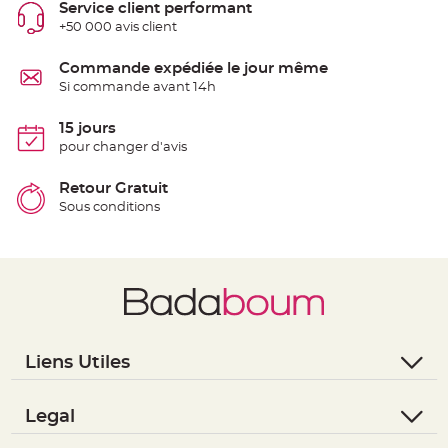
Service client performant
S
u
+50 000 avis client
s
p
e
Commande expédiée le jour même
n
s
Si commande avant 14h
i
o
n
15 jours
b
o
pour changer d'avis
u
l
e
Retour Gratuit
p
a
Sous conditions
p
i
e
r
T
a
p
i
s
d
e
Liens Utiles
s
a
l
- Questions / Réponses
l
e
- Nous contacter
Legal
e
t
- Suivre une commande
- Conditions Générales de Vente
T