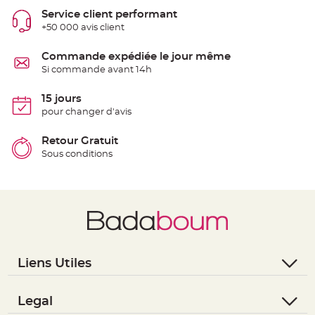
e
Service client performant
n
t
+50 000 avis client
u
r
e
Commande expédiée le jour même
M
a
Si commande avant 14h
r
i
a
15 jours
g
e
pour changer d'avis
D
Retour Gratuit
é
Sous conditions
c
o
r
a
t
i
o
n
t
Liens Utiles
a
b
- Questions / Réponses
l
- Nous contacter
Legal
e
m