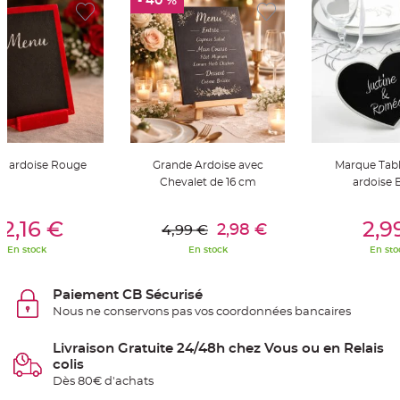
- 40 %
S
u
s
p
e
n
s
i
o
n
b
o
u
l
e
e ardoise Rouge
Grande Ardoise avec
Marque Tab
p
a
Chevalet de 16 cm
ardoise 
p
i
e
er Au Panier
Ajouter Au Panier
Ajouter A
r
2,16 €
2,9
2,98 €
4,99 €
T
En stock
En stock
En sto
a
p
i
s
Paiement CB Sécurisé
d
Nous ne conservons pas vos coordonnées bancaires
e
s
a
l
Livraison Gratuite 24/48h chez Vous ou en Relais
l
colis
e
e
Dès 80€ d'achats
t
T