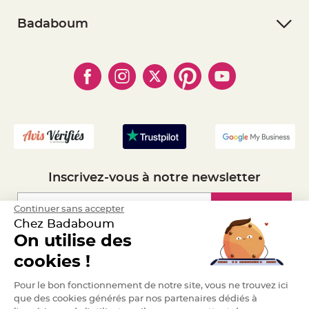
- Suivre une commande
- Conditions Générales de Vente
a
- Retourner un article
r
- RGPD
Badaboum
i
- Paiement Sécurisé
- Règles de confidentialité
- Qui somme-nous ?
a
- Paiement en Plusieurs fois
g
- Cookies
- Obtenez des Remises
e
- Marques
- Plan du site
- Livraison Rapide 24h
B
- Mandat Administratif
o
u
- Recrutement
g
e
o
i
r
s
e
t
Inscrivez-vous à notre newsletter
P
h
o
t
Inscription
Continuer sans accepter
o
Chez Badaboum
p
h
On utilise des
o
r
Espace Pro
e
cookies !
s
Demander un devis
Pour le bon fonctionnement de notre site, vous ne trouvez ici
B
o
que des cookies générés par nos partenaires dédiés à
u