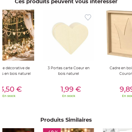
Ces produits peuvent vous intéresser
t
t
a
n
t
e
N
o
e
u
d
h
o
u
s
s
e
nde décorative de
3 Portes carte Coeur en
Cadre en boi
d
e
rs en bois naturel
bois naturel
Couro
c
h
a
er Au Panier
Ajouter Au Panier
Ajouter A
i
3,50 €
1,99 €
9,8
s
e
En stock
En stock
En sto
d
e
M
a
r
i
a
Produits Similaires
g
e