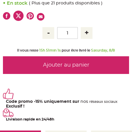
u
En stock
( Plus que 21 produits disponibles )
m
B
a
n
d
e
r
o
l
e
e
t
Il vous reste
15h 51min 1s
pour être livré le
Saturday, 8/8
g
u
i
r
Ajouter au panier
l
a
n
d
e
m
a
r
i
a
Code promo -15% uniquement sur
nos
ré
seaux
sociaux
g
e
Exclusif !
H
o
Livraison rapide en 24/48h
u
s
s