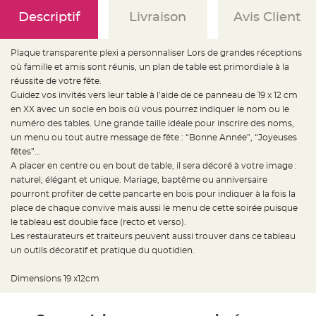
e
d
Descriptif
Livraison
Avis Client
e
c
h
a
Plaque transparente plexi a personnaliser Lors de grandes réceptions
i
s
où famille et amis sont réunis, un plan de table est primordiale à la
e
m
réussite de votre fête.
a
Guidez vos invités vers leur table à l’aide de ce panneau de 19 x 12 cm
r
i
en XX avec un socle en bois où vous pourrez indiquer le nom ou le
a
g
numéro des tables. Une grande taille idéale pour inscrire des noms,
e
un menu ou tout autre message de fête : “Bonne Année”, “Joyeuses
fêtes”...
L
a
A placer en centre ou en bout de table, il sera décoré à votre image :
n
t
naturel, élégant et unique. Mariage, baptême ou anniversaire
e
pourront profiter de cette pancarte en bois pour indiquer à la fois la
r
n
place de chaque convive mais aussi le menu de cette soirée puisque
e
v
le tableau est double face (recto et verso).
o
Les restaurateurs et traiteurs peuvent aussi trouver dans ce tableau
l
a
un outils décoratif et pratique du quotidien.
n
t
e
Dimensions 19 x12cm
e
t
f
l
o