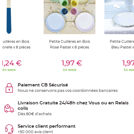
S
u
s
p
e
n
s
i
o
n
b
 Cuillères en Bois
Petite Cuillères en Bois
Petite Cuillèr
o
u
jorelle x 8 pièces
Rose Pastel x 8 pièces
Bleu Pastel x
l
e
p
er Au Panier
Ajouter Au Panier
Ajouter A
a
1,24 €
1,97 €
1,9
p
i
En stock
En stock
En sto
e
r
T
Paiement CB Sécurisé
a
Nous ne conservons pas vos coordonnées bancaires
p
i
s
d
Livraison Gratuite 24/48h chez Vous ou en Relais
e
colis
s
a
Dès 80€ d'achats
l
l
e
Service client performant
e
t
+50 000 avis client
T