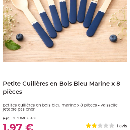
e
A
r
t
i
c
l
e
L
u
m
i
n
e
u
x
B
a
Skip
l
to
l
o
Petite Cuillères en Bois Bleu Marine x 8
the
n
beginning
m
pièces
a
of
r
the
i
images
a
petites cuillères en bois bleu marine x 8 pièces - vaisselle
g
gallery
jetable pas cher
e
&
H
913BMCU-PP
Ref :
é
l
1,97 €
1
avis
i