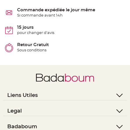
e
n
Commande expédiée le jour même
t
u
Si commande avant 14h
r
e
M
15 jours
a
r
pour changer d'avis
i
a
g
Retour Gratuit
e
Sous conditions
D
é
c
o
r
a
t
i
o
Liens Utiles
n
- Questions / Réponses
t
a
- Nous contacter
Legal
b
- Suivre une commande
- Conditions Générales de Vente
l
e
- Retourner un article
- RGPD
Badaboum
m