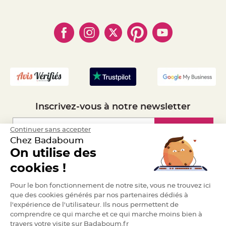
- Paiement Sécurisé
- Règles de confidentialité
a
- Qui somme-nous ?
r
- Paiement en Plusieurs fois
- Cookies
- Obtenez des Remises
i
- Marques
- Plan du site
a
- Livraison Rapide 24h
g
- Mandat Administratif
e
- Recrutement
B
o
u
g
e
o
i
Inscrivez-vous à notre newsletter
r
s
e
t
Inscription
Continuer sans accepter
P
Chez Badaboum
h
o
On utilise des
t
o
Espace Pro
p
cookies !
h
o
r
Demander un devis
Pour le bon fonctionnement de notre site, vous ne trouvez ici
e
s
que des cookies générés par nos partenaires dédiés à
l'expérience de l'utilisateur. Ils nous permettent de
B
comprendre ce qui marche et ce qui marche moins bien à
o
u
travers votre visite sur Badaboum.fr