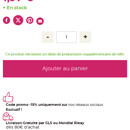
u
m
En stock
B
a
n
d
e
r
o
l
e
e
t
g
Ce produit nécessite un délai de préparation supplémentaire de 48h.
u
i
r
l
Ajouter au panier
a
n
d
e
m
a
r
i
a
g
e
Code promo -15% uniquement sur
nos réseaux sociaux
Exclusif !
H
o
u
Livraison Gratuite par GLS ou Mondial Rleay
s
dès 80€ d'achat
s