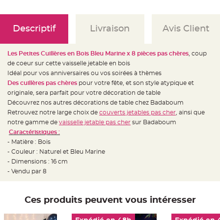
e
d
e
c
h
Descriptif
Livraison
Avis Client
a
i
s
e
Les Petites Cuillères en Bois Bleu Marine x
8 pièces pas chères
, coup
m
a
de coeur sur cette vaisselle jetable en bois
r
i
Idéal pour vos anniversaires ou vos soirées à thèmes
a
Des cuillères pas chères
pour votre fête, et son style atypique et
g
e
originale, sera parfait pour votre décoration de table
Découvrez nos autres décorations de table chez Badaboum
L
a
Retrouvez notre large choix de
couverts jetables pas cher
, ainsi que
n
notre gamme de
vaisselle jetable pas cher
sur Badaboum
t
e
Caractéristiques :
r
n
- Matière : Bois
e
- Couleur : Naturel et Bleu Marine
v
o
- Dimensions : 16 cm
l
a
- Vendu par 8
n
t
e
e
Ces produits peuvent vous intéresser
t
f
l
o