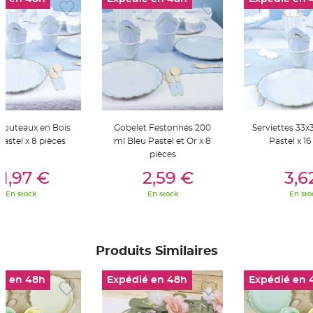
t
t
a
n
t
e
N
o
e
u
d
h
o
 Couteaux en Bois
Gobelet Festonnés 200
Serviettes 33x
u
s
Pastel x 8 pièces
ml Bleu Pastel et Or x 8
Pastel x 16
s
e
pièces
d
er Au Panier
Ajouter Au Panier
Ajouter A
e
1,97 €
2,59 €
3,6
c
h
En stock
En stock
En sto
a
i
s
e
d
e
M
Produits Similaires
a
r
i
a
é en 48h
Expédié en 48h
Expédié en 
g
e