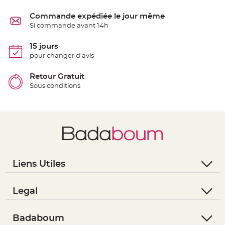
e
n
Commande expédiée le jour même
t
u
Si commande avant 14h
r
e
M
15 jours
a
r
pour changer d'avis
i
a
g
Retour Gratuit
e
Sous conditions
D
é
c
o
r
a
t
i
Liens Utiles
o
n
- Questions / Réponses
t
a
- Nous contacter
Legal
b
- Suivre une commande
- Conditions Générales de Vente
l
e
- Retourner un article
- RGPD
Badaboum
m