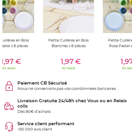
S
u
s
p
e
n
s
i
o
n
b
 Cuillères en Bois
Petite Cuillères en Bois
Petite Cuillèr
o
u
astel x 8 pièces
Blanches x 8 pièces
Rose Pastel x
l
e
p
er Au Panier
Ajouter Au Panier
Ajouter A
a
1,97 €
1,97 €
1,9
p
i
En stock
En stock
En sto
e
r
T
Paiement CB Sécurisé
a
Nous ne conservons pas vos coordonnées bancaires
p
i
s
d
Livraison Gratuite 24/48h chez Vous ou en Relais
e
colis
s
a
Dès 80€ d'achats
l
l
e
Service client performant
e
t
+50 000 avis client
T