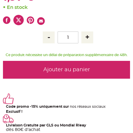
u
m
En stock
B
a
n
d
e
r
o
l
e
e
t
g
Ce produit nécessite un délai de préparation supplémentaire de 48h.
u
i
r
l
Ajouter au panier
a
n
d
e
m
a
r
i
a
g
Code promo -15% uniquement sur
nos réseaux sociaux
e
Exclusif !
H
o
u
Livraison Gratuite par GLS ou Mondial Rleay
s
dès 80€ d'achat
s