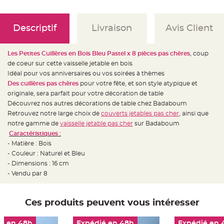
e
d
e
c
h
Descriptif
Livraison
Avis Client
a
i
s
e
Les Petites Cuillères en Bois Bleu Pastel x
8 pièces pas chères
, coup
m
a
de coeur sur cette vaisselle jetable en bois
r
Idéal pour vos anniversaires ou vos soirées à thèmes
i
a
Des cuillères pas chères
pour votre fête, et son style atypique et
g
e
originale, sera parfait pour votre décoration de table
Découvrez nos autres décorations de table chez Badaboum
L
Retrouvez notre large choix de
couverts jetables pas cher
, ainsi que
a
n
notre gamme de
vaisselle jetable pas cher
sur Badaboum
t
e
Caractéristiques :
r
- Matière : Bois
n
e
- Couleur : Naturel et Bleu
v
o
- Dimensions : 16 cm
l
- Vendu par 8
a
n
t
e
e
Ces produits peuvent vous intéresser
t
f
l
o
é en 48h
Expédié en 48h
Expédié en 