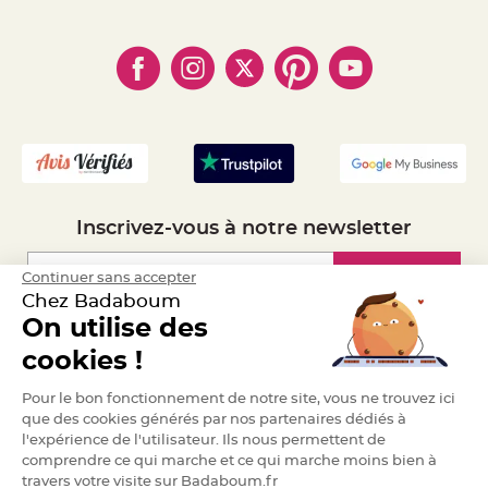
- Paiement Sécurisé
- Règles de confidentialité
a
- Qui somme-nous ?
r
- Paiement en Plusieurs fois
- Cookies
- Obtenez des Remises
i
- Marques
- Plan du site
- Livraison Rapide 24h
a
g
- Mandat Administratif
e
- Recrutement
B
o
u
g
e
o
i
Inscrivez-vous à notre newsletter
r
s
e
t
Inscription
Continuer sans accepter
P
Chez Badaboum
h
o
On utilise des
t
o
Espace Pro
p
cookies !
h
o
Demander un devis
r
Pour le bon fonctionnement de notre site, vous ne trouvez ici
e
que des cookies générés par nos partenaires dédiés à
s
l'expérience de l'utilisateur. Ils nous permettent de
B
comprendre ce qui marche et ce qui marche moins bien à
o
u
travers votre visite sur Badaboum.fr