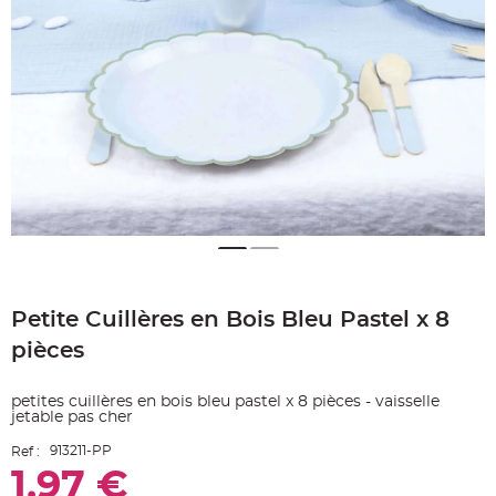
e
A
r
t
i
c
l
e
L
u
m
i
n
e
u
x
B
a
Skip
l
to
l
o
Petite Cuillères en Bois Bleu Pastel x 8
the
n
beginning
m
pièces
a
of
r
the
i
images
a
petites cuillères en bois bleu pastel x 8 pièces - vaisselle
g
gallery
jetable pas cher
e
&
H
913211-PP
Ref :
é
l
1,97 €
i