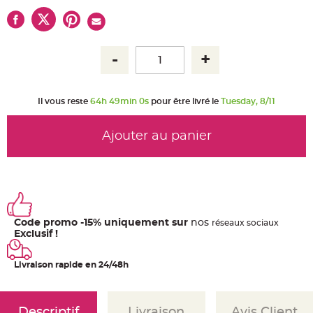
u
m
B
a
n
d
e
r
o
l
e
Il vous reste
64h 48min 59s
pour être livré le
Tuesday, 8/11
e
t
g
u
Ajouter au panier
i
r
l
a
n
d
e
m
a
r
Code promo -15% uniquement sur
nos
ré
seaux
sociaux
i
Exclusif !
a
g
e
Livraison rapide en 24/48h
H
o
u
s
s
Descriptif
Livraison
Avis Client