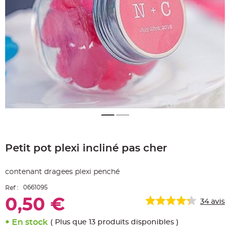
e
A
r
t
i
c
l
e
L
u
m
i
n
e
u
x
B
a
Skip
l
to
l
o
Petit pot plexi incliné pas cher
the
n
beginning
m
a
of
r
contenant dragees plexi penché
the
i
images
a
0661095
Ref :
g
gallery
e
0,50 €
&
34
avis
H
é
l
En stock
( Plus que 13 produits disponibles )
i