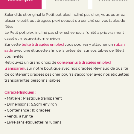
e
d
e
c
Splendide et original le Petit pot plexi incliné pas cher, vous pourrez
h
a
placer le petit pot dragees plexi debout ou penché sur vos tables de
i
s
fêtes
e
Le Petit pot plexi incliné pas cher est vendu a l'unité a prix vraiment
m
a
cassé et mesure 5.5cm environ
r
i
Sur cette
boite à dragées en plexi
vous pourrez y attacher un
ruban
a
satin
avec une étiquette afin de la présenter sur vos tables de fête à
g
e
vos invités
Retrouvez un grand choix de
contenants à dragées en plexi
L
a
transparent
sur notre boutique avec nos dragées Reynaud de qualité
n
Ce contenant dragees pas cher pourra s'accorder avec nos
etiquettes
t
e
transparentes personnalisables
r
n
e
Caractéristiques :
v
o
- Matière : Plastique transparent
l
a
- Dimensions : 5.5cm environ
n
- Contenance : 10 dragées
t
e
- Vendu à l'unité
e
t
- Livré sans étiquettes ni rubans
f
l
o