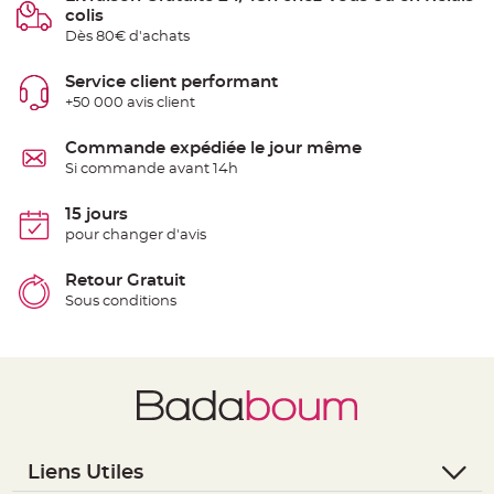
e
colis
n
Dès 80€ d'achats
t
u
r
e
Service client performant
M
+50 000 avis client
a
r
i
a
Commande expédiée le jour même
g
Si commande avant 14h
e
D
15 jours
é
pour changer d'avis
c
o
Retour Gratuit
r
Sous conditions
a
t
i
o
n
t
a
b
l
Liens Utiles
e
m