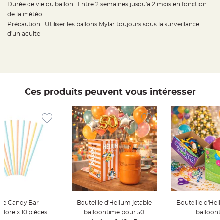
t
Durée de vie du ballon : Entre 2 semaines jusqu'a 2 mois en fonction
t
de la météo
a
n
Précaution : Utiliser les ballons Mylar toujours sous la surveillance
t
e
d'un adulte
N
o
e
u
d
h
o
u
Ces produits peuvent vous intéresser
s
s
e
d
e
c
h
a
i
s
e
d
e
M
a
r
i
a
g
lle Candy Bar
Bouteille d'Helium jetable
Bouteille d'Hel
e
olore x 10 pièces
balloontime pour 50
balloon