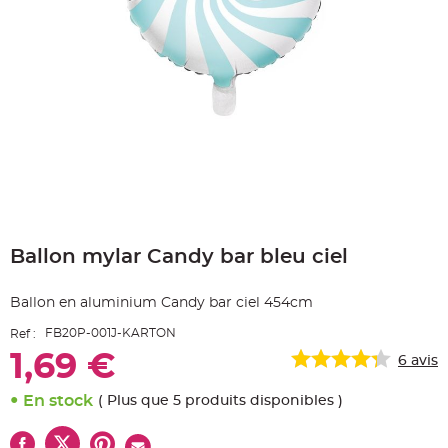
e
A
r
t
i
c
l
e
L
u
m
i
n
e
u
x
Skip
B
to
a
Ballon mylar Candy bar bleu ciel
the
l
beginning
l
o
of
n
Ballon en aluminium Candy bar ciel 454cm
the
m
a
images
r
FB20P-001J-KARTON
Ref :
gallery
i
a
1,69 €
6
avis
g
e
&
En stock
( Plus que 5 produits disponibles )
H
é
l
i