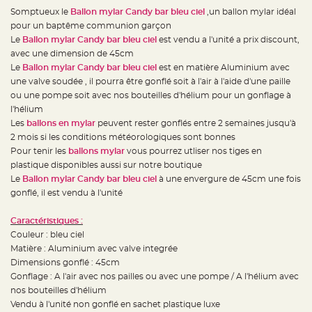
e
d
Somptueux le
Ballon mylar Candy bar bleu ciel
,un ballon mylar idéal
e
pour un baptême communion garçon
c
h
Le
Ballon mylar Candy bar bleu ciel
est vendu a l'unité a prix discount,
a
i
avec une dimension de 45cm
s
Le
Ballon mylar Candy bar bleu ciel
est en matière Aluminium avec
e
m
une valve soudée , il pourra être gonflé soit à l'air à l'aide d'une paille
a
r
ou une pompe soit avec nos bouteilles d'hélium pour un gonflage à
i
l'hélium
a
g
Les
ballons en mylar
peuvent rester gonflés entre 2 semaines jusqu'à
e
2 mois si les conditions météorologiques sont bonnes
L
Pour tenir les
ballons mylar
vous pourrez utliser nos tiges en
a
plastique disponibles aussi sur notre boutique
n
t
Le
Ballon mylar Candy bar bleu ciel
à une envergure de 45cm une fois
e
r
gonflé, il est vendu à l'unité
n
e
v
Caractéristiques :
o
l
Couleur : bleu ciel
a
Matière : Aluminium avec valve integrée
n
t
Dimensions gonflé : 45cm
e
e
Gonflage : A l'air avec nos pailles ou avec une pompe / A l'hélium avec
t
nos bouteilles d'hélium
f
l
Vendu à l'unité non gonflé en sachet plastique luxe
o