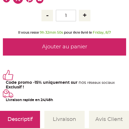
u
m
B
a
n
d
e
r
Il vous reste
9h 32min 50s
pour être livré le
Friday, 8/7
o
l
e
e
Ajouter au panier
t
g
u
i
r
l
a
n
d
e
Code promo -15% uniquement sur
nos
ré
seaux
sociaux
m
a
Exclusif !
r
i
a
Livraison rapide en 24/48h
g
e
H
o
Descriptif
Livraison
Avis Client
u
s
s