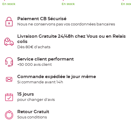
e
En stock
En stock
En sto
n
t
u
r
Paiement CB Sécurisé
e
Nous ne conservons pas vos coordonnées bancaires
M
a
r
i
Livraison Gratuite 24/48h chez Vous ou en Relais
a
colis
g
e
Dès 80€ d'achats
D
Service client performant
é
+50 000 avis client
c
o
r
Commande expédiée le jour même
a
Si commande avant 14h
t
i
15 jours
o
pour changer d'avis
n
t
a
Retour Gratuit
b
Sous conditions
l
e
m