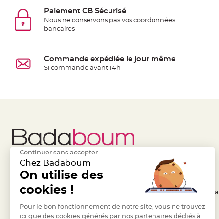
à
Paiement CB Sécurisé
dragées
Nous ne conservons pas vos coordonnées
Contenant
bancaires
Dragées
Plastique
Commande expédiée le jour même
Transparent
Si commande avant 14h
Contenant
à
dragées
en
tulle
Contenant
à
Continuer sans accepter
dragées
Chez Badaboum
en
Liens Utiles
On utilise des
Legal
verre
cookies !
- Questions / Réponses
- Conditions Généra
Contenant
à
- Nous contacter
Pour le bon fonctionnement de notre site, vous ne trouvez
- RGPD
dragées
ici que des cookies générés par nos partenaires dédiés à