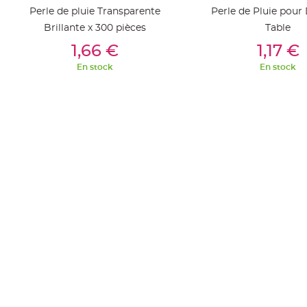
Pics
Perle de pluie Transparente
Perle de Pluie pour
pour
Brillante x 300 pièces
Table
Déco
Ajouter Au Panier
Ajouter Au Pan
1,66 €
1,17 €
Gateau
Rond
En stock
En stock
de
serviette
table
de
mariage
Contenant
Dragées
Mariage
Boite
à
dragées
Bourse
et
sac