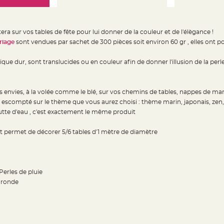
tera sur vos tables de fête pour lui donner de la couleur et de l'élègance !
riage
sont vendues par sachet de 300 pièces soit environ 60 gr , elles ont
ique dur, sont translucides ou en couleur afin de donner l'illusion de la per
 envies, à la volée comme le blé, sur vos chemins de tables, nappes de mari
et escompté sur le thème que vous aurez choisi : thème marin, japonais, ze
utte d'eau , c'est exactement le même produit
t permet de décorer 5/6 tables d'1 mètre de diamètre
Perles de pluie
s ronde