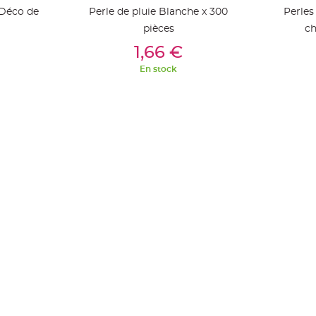
 Déco de
Perle de pluie Blanche x 300
Perles
pièces
ch
ier
Ajouter Au Panier
Aj
1,66 €
En stock