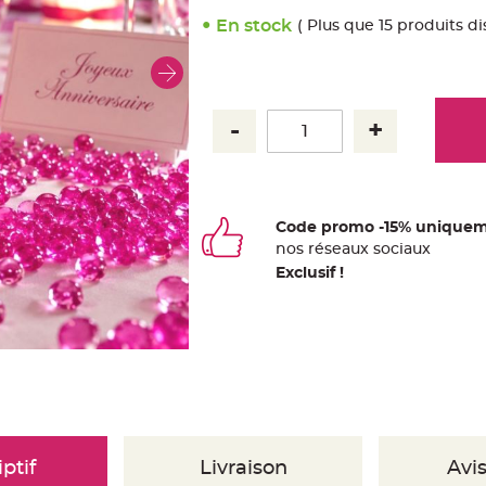
En stock
( Plus que 15 produits di
Code promo -15% uniquem
nos
ré
seaux
sociaux
Exclusif !
ptif
Livraison
Avis