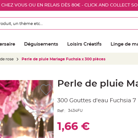
E CHEZ VOUS OU EN RELAIS DÈS 80€ - CLICK AND COLLECT S
ersaire
Déguisements
Loisirs Créatifs
Linge de m
 de rose
Perle de pluie Mariage Fuchsia x 300 pièces
Perle de pluie M
300 Gouttes d'eau Fuchsia 
3434FU
Ref :
1,66 €