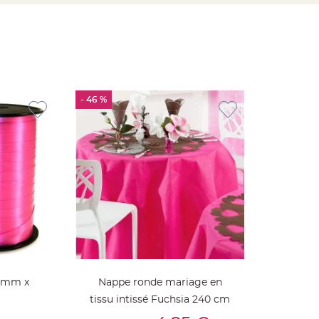
- 46 %
10mm x
Nappe ronde mariage en
tissu intissé Fuchsia 240 cm
ier
Ajouter Au Panier