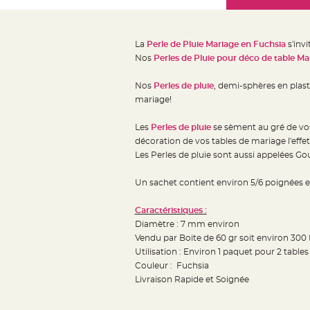
Mariage
the
Décoration
images
table
gallery
La
Perle de Pluie Mariage en Fuchsia
s'invi
mariage
Nos
Perles de Pluie pour déco de table Ma
Bougeoirs
et
Nos
Perles de pluie
, demi-sphères en plast
mariage!
Photophores
Bougie
Les
Perles de pluie
se sèment au gré de vos
décoration
décoration de vos tables de mariage l'eff
Centre
Les Perles de pluie sont aussi appelées Go
de
Un sachet contient environ 5/6 poignées e
table
&
Caractéristiques :
Vase
Diamètre : 7 mm environ
Mariage
Vendu par Boite de 60 gr soit environ 300 
Chemin
Utilisation : Environ 1 paquet pour 2 table
Couleur : Fuchsia
de
Livraison Rapide et Soignée
table
Mariage