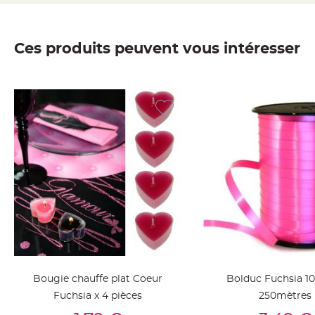
jetable
Chevalet
de
Ces produits peuvent vous intéresser
table
Mariage
Colombe,
Papillon,
Cage
oiseau
Confettis
et
Pétale
de
rose
Déco
Ardoise
Déco
Bougie chauffe plat Coeur
Bolduc Fuchsia 
Naturelle
Fuchsia x 4 pièces
250mètres
Mariage
Ajouter Au Panier
Ajouter Au Pan