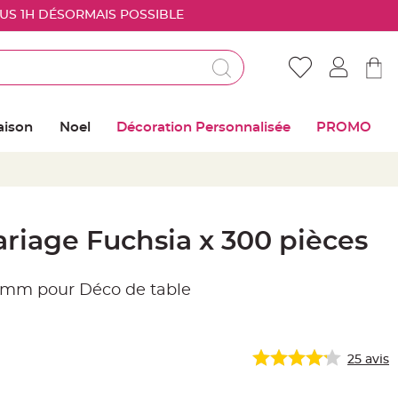
OUS 1H DÉSORMAIS POSSIBLE
Déjà client ?
Connectez vous pour retrouver vos coups de
aison
Noel
Décoration Personnalisée
PROMO
coeur
Me connecter
Mot de passe oublié ?
ariage Fuchsia x 300 pièces
Nouveau client ?
7 mm pour Déco de table
Créer mon compte
25
avis