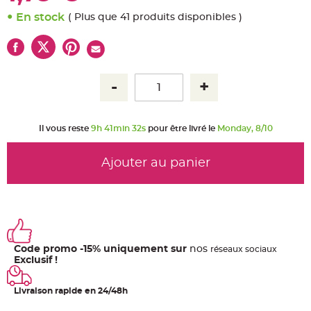
u
m
En stock
( Plus que 41 produits disponibles )
B
a
n
d
e
r
o
l
e
e
t
g
Il vous reste
9h 41min 31s
pour être livré le
Monday, 8/10
u
i
r
l
Ajouter au panier
a
n
d
e
m
a
r
i
a
g
Code promo -15% uniquement sur
nos
ré
seaux
sociaux
e
Exclusif !
H
o
u
Livraison rapide en 24/48h
s
s