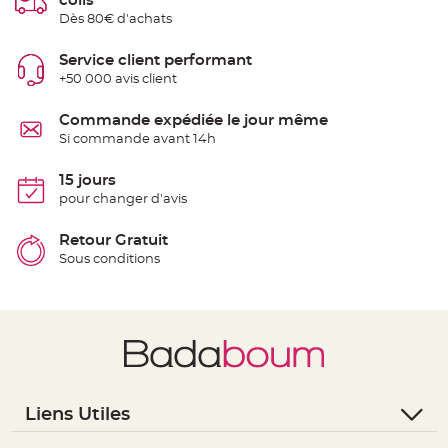
colis
S
Dès 80€ d'achats
u
s
p
e
Service client performant
n
+50 000 avis client
s
i
o
n
Commande expédiée le jour même
b
Si commande avant 14h
o
u
l
e
15 jours
p
pour changer d'avis
a
p
i
e
Retour Gratuit
r
Sous conditions
T
a
p
i
s
d
e
s
a
l
l
e
Liens Utiles
e
t
- Questions / Réponses
T