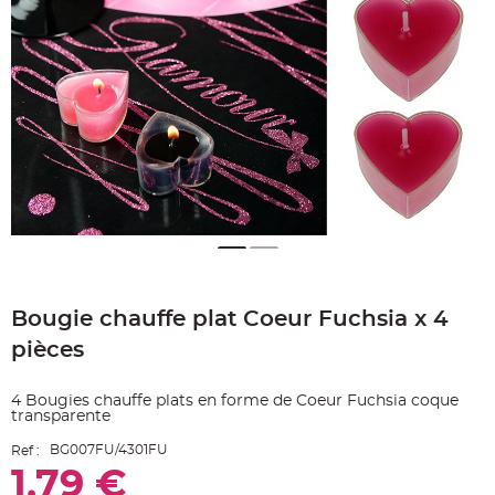
e
A
r
t
i
c
l
e
L
u
m
i
n
e
u
x
B
a
Skip
l
to
l
o
Bougie chauffe plat Coeur Fuchsia x 4
the
n
beginning
m
pièces
a
of
r
the
i
images
a
4 Bougies chauffe plats en forme de Coeur Fuchsia coque
g
gallery
transparente
e
&
H
BG007FU/4301FU
Ref :
é
l
1,79 €
i