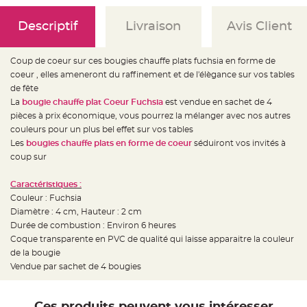
e
d
e
Descriptif
Livraison
Avis Client
c
h
a
i
s
Coup de coeur sur ces bougies chauffe plats fuchsia en forme de
e
coeur , elles ameneront du raffinement et de l'élègance sur vos tables
m
a
de fête
r
i
La
bougie chauffe plat Coeur Fuchsia
est vendue en sachet de 4
a
pièces à prix économique, vous pourrez la mélanger avec nos autres
g
e
couleurs pour un plus bel effet sur vos tables
Les
bougies chauffe plats
en forme de coeur
séduiront vos invités à
L
a
coup sur
n
t
e
Caractéristiques :
r
n
Couleur : Fuchsia
e
Diamètre : 4 cm, Hauteur : 2 cm
v
o
Durée de combustion : Environ 6 heures
l
a
Coque transparente en PVC de qualité qui laisse apparaitre la couleur
n
de la bougie
t
e
Vendue par sachet de 4 bougies
e
t
f
l
o
Ces produits peuvent vous intéresser