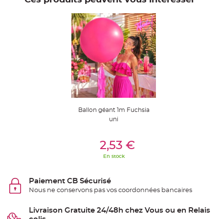
t
t
a
n
t
e
N
o
e
u
d
h
o
u
s
s
e
Ballon géant 1m Fuchsia
d
e
uni
c
h
Ajouter Au Panier
a
i
2,53 €
s
e
En stock
d
e
M
a
Paiement CB Sécurisé
r
i
Nous ne conservons pas vos coordonnées bancaires
a
g
e
Livraison Gratuite 24/48h chez Vous ou en Relais