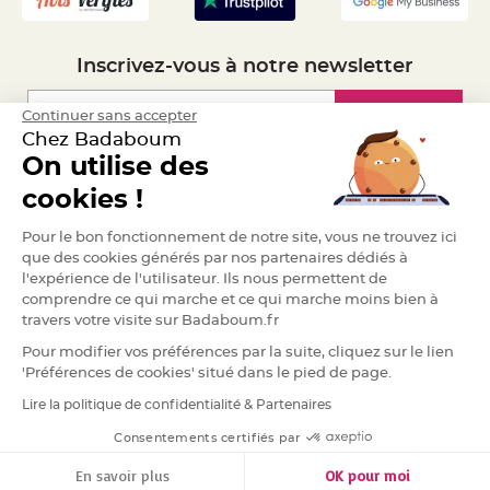
a
r
i
Inscrivez-vous à notre newsletter
a
g
e
Inscription
Continuer sans accepter
Chez Badaboum
B
o
On utilise des
u
Espace Pro
g
cookies !
e
o
i
Demander un devis
Pour le bon fonctionnement de notre site, vous ne trouvez ici
r
s
que des cookies générés par nos partenaires dédiés à
e
t
l'expérience de l'utilisateur. Ils nous permettent de
P
comprendre ce qui marche et ce qui marche moins bien à
h
o
travers votre visite sur Badaboum.fr
t
o
Pour modifier vos préférences par la suite, cliquez sur le lien
p
h
'Préférences de cookies' situé dans le pied de page.
o
r
Lire la politique de confidentialité & Partenaires
e
RGPD
s
Consentements certifiés par
B
o
En savoir plus
OK pour moi
u