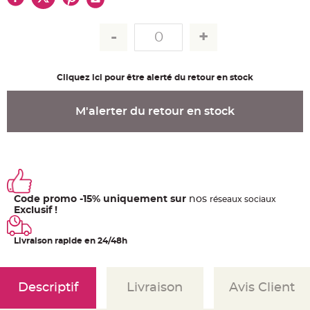
u
m
B
a
n
d
e
r
Cliquez ici pour être alerté du retour en stock
o
l
e
e
M'alerter du retour en stock
t
g
u
i
r
l
a
n
d
e
Code promo -15% uniquement sur
nos
m
ré
seaux
sociaux
a
Exclusif !
r
i
a
g
Livraison rapide en 24/48h
e
H
o
Descriptif
Livraison
Avis Client
u
s
s