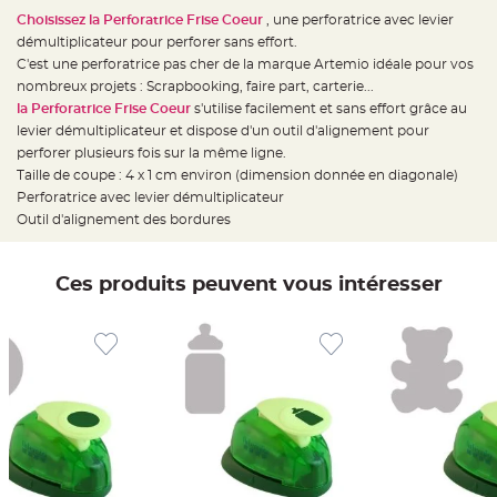
e
d
Choisissez la Perforatrice Frise Coeur
, une perforatrice avec levier
e
démultiplicateur pour perforer sans effort.
c
h
C'est une perforatrice pas cher de la marque Artemio idéale pour vos
a
i
nombreux projets : Scrapbooking, faire part, carterie...
s
la Perforatrice Frise Coeur
s'utilise facilement et sans effort grâce au
e
m
levier démultiplicateur et dispose d'un outil d'alignement pour
a
r
perforer plusieurs fois sur la même ligne.
i
Taille de coupe : 4 x 1 cm environ (dimension donnée en diagonale)
a
g
Perforatrice avec levier démultiplicateur
e
Outil d'alignement des bordures
L
a
n
t
Ces produits peuvent vous intéresser
e
r
n
e
v
o
l
a
n
t
e
e
t
f
l
o