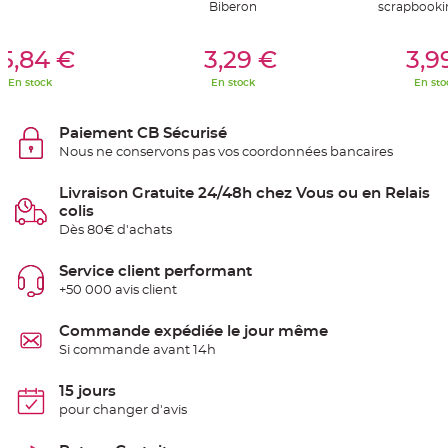
Biberon
scrapbooki
S
u
s
er Au Panier
Ajouter Au Panier
Ajouter A
p
5,84 €
3,29 €
3,9
e
n
s
En stock
En stock
En sto
i
o
n
b
Paiement CB Sécurisé
o
u
Nous ne conservons pas vos coordonnées bancaires
l
e
p
Livraison Gratuite 24/48h chez Vous ou en Relais
a
colis
p
i
Dès 80€ d'achats
e
r
Service client performant
T
+50 000 avis client
a
p
i
s
Commande expédiée le jour même
d
Si commande avant 14h
e
s
a
l
15 jours
l
pour changer d'avis
e
e
t
T