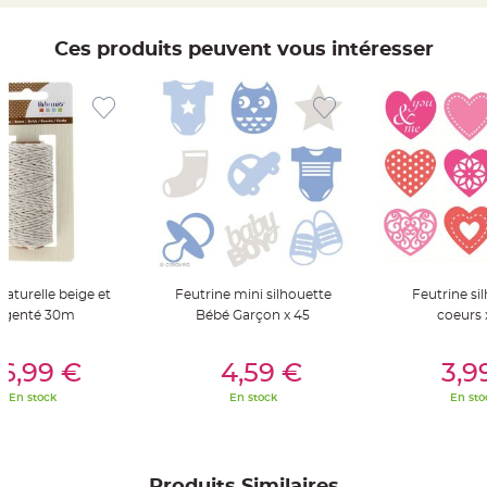
t
t
a
Ces produits peuvent vous intéresser
n
t
e
N
o
e
u
d
h
o
u
s
s
e
d
e
c
h
aturelle beige et
Feutrine mini silhouette
Feutrine si
a
rgenté 30m
Bébé Garçon x 45
coeurs 
i
s
e
er Au Panier
Ajouter Au Panier
Ajouter A
d
6,99 €
4,59 €
3,9
e
M
a
En stock
En stock
En sto
r
i
a
g
e
Produits Similaires