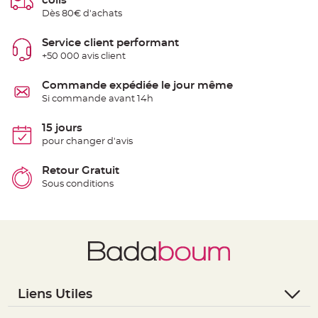
colis
e
Dès 80€ d'achats
n
t
u
Service client performant
r
e
+50 000 avis client
M
a
r
Commande expédiée le jour même
i
a
Si commande avant 14h
g
e
15 jours
D
pour changer d'avis
é
c
Retour Gratuit
o
r
Sous conditions
a
t
i
o
n
t
a
b
l
Liens Utiles
e
- Questions / Réponses
m