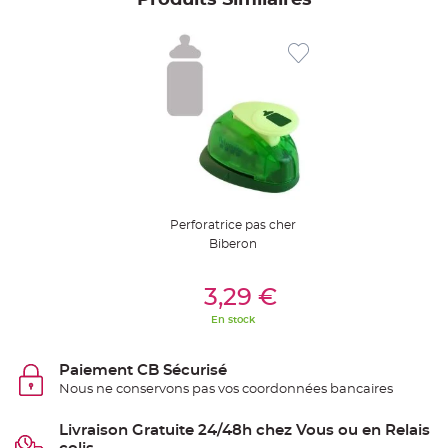
S
u
s
p
e
n
s
i
o
n
b
o
u
l
e
p
a
p
i
Perforatrice pas cher
e
Biberon
r
Ajouter Au Panier
T
a
3,29 €
p
i
En stock
s
d
e
s
Paiement CB Sécurisé
a
l
Nous ne conservons pas vos coordonnées bancaires
l
e
e
Livraison Gratuite 24/48h chez Vous ou en Relais
t
T