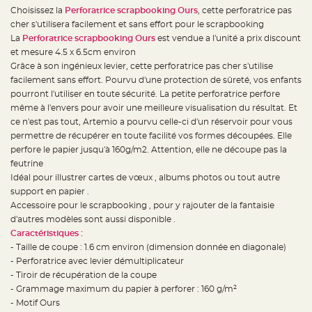
e
Choisissez la
Perforatrice scrapbooking Ours
, cette perforatrice pas
d
e
cher s'utilisera facilement et sans effort pour le scrapbooking
c
h
La
Perforatrice scrapbooking Ours
est vendue a l'unité a prix discount
a
et mesure 4.5 x 6.5cm environ
i
s
Grâce à son ingénieux levier, cette perforatrice pas cher s'utilise
e
m
facilement sans effort. Pourvu d'une protection de sûreté, vos enfants
a
pourront l'utiliser en toute sécurité. La petite perforatrice perfore
r
i
même à l'envers pour avoir une meilleure visualisation du résultat. Et
a
g
ce n'est pas tout, Artemio a pourvu celle-ci d'un réservoir pour vous
e
permettre de récupérer en toute facilité vos formes découpées. Elle
perfore le papier jusqu'à 160g/m2. Attention, elle ne découpe pas la
L
a
feutrine
n
t
Idéal pour illustrer cartes de vœux , albums photos ou tout autre
e
support en papier .
r
n
Accessoire pour le scrapbooking , pour y rajouter de la fantaisie
e
v
d'autres modèles sont aussi disponible .
o
Caractéristiques :
l
a
- Taille de coupe : 1.6 cm environ (dimension donnée en diagonale)
n
t
- Perforatrice avec levier démultiplicateur
e
- Tiroir de récupération de la coupe
e
t
- Grammage maximum du papier à perforer : 160 g/m²
f
l
- Motif Ours
o