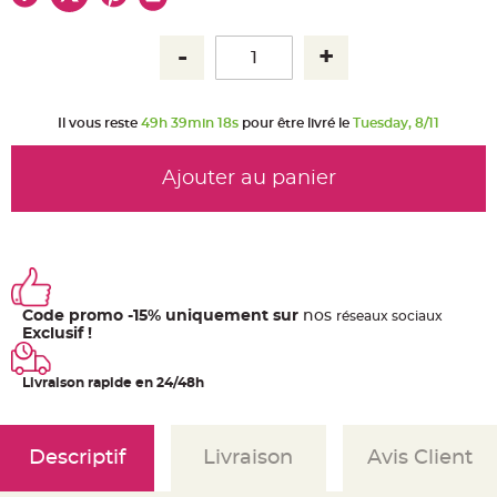
u
m
B
a
n
d
e
r
Il vous reste
49h 39min 17s
pour être livré le
Tuesday, 8/11
o
l
e
e
Ajouter au panier
t
g
u
i
r
l
a
n
d
e
Code promo -15% uniquement sur
nos
ré
seaux
sociaux
m
a
Exclusif !
r
i
a
Livraison rapide en 24/48h
g
e
H
o
Descriptif
Livraison
Avis Client
u
s
s