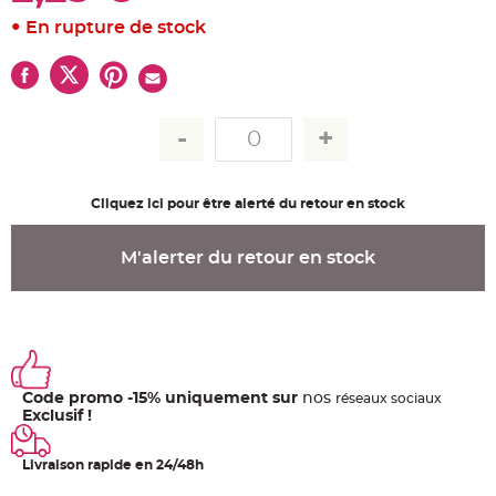
u
m
En rupture de stock
B
a
n
d
e
r
o
l
e
e
t
g
Cliquez ici pour être alerté du retour en stock
u
i
r
l
M'alerter du retour en stock
a
n
d
e
m
a
r
i
a
g
Code promo -15% uniquement sur
nos
e
ré
seaux
sociaux
Exclusif !
H
o
u
Livraison rapide en 24/48h
s
s