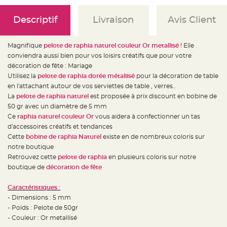
e
d
e
Descriptif
Livraison
Avis Client
c
h
a
i
s
Magnifique
pelote de raphia naturel couleur Or metallisé
! Elle
e
conviendra aussi bien pour vos loisirs créatifs que pour votre
m
a
décoration de fête : Mariage
r
i
Utilisez la
pelote de raphia dorée métaliisé
pour la décoration de table
a
en l'attachant autour de vos serviettes de table , verres..
g
e
La
pelote de raphia naturel
est proposée à prix discount en bobine de
50 gr avec un diamètre de 5 mm
L
a
Ce
raphia naturel
couleur Or
vous aidera à confectionner un tas
n
d'accessoires créatifs et tendances
t
e
Cette
bobine de raphia Naturel
existe en de nombreux coloris sur
r
n
notre boutique
e
Retrouvez cette
pelote de raphia
en plusieurs coloris sur notre
v
o
boutique de
décoration de fête
l
a
n
Caractéristiques :
t
e
- Dimensions : 5 mm
e
t
- Poids : Pelote de 50gr
f
- Couleur : Or metallisé
l
o