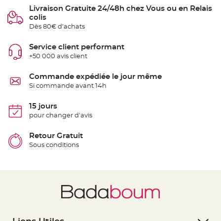
e
Livraison Gratuite 24/48h chez Vous ou en Relais
n
colis
t
u
Dès 80€ d'achats
r
e
M
Service client performant
a
r
+50 000 avis client
i
a
g
Commande expédiée le jour même
e
Si commande avant 14h
D
é
15 jours
c
pour changer d'avis
o
r
Retour Gratuit
a
t
Sous conditions
i
o
n
t
a
b
l
e
m