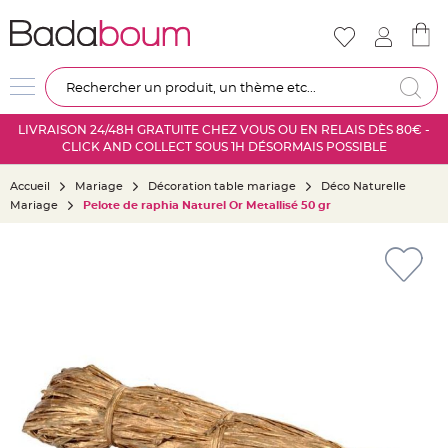
Nouveautés
Mariage
D
Re
é
c
LIVRAISON 24/48H GRATUITE CHEZ VOUS OU EN RELAIS DÈS 80€ -
o
CLICK AND COLLECT SOUS 1H DÉSORMAIS POSSIBLE
r
a
Accueil
Mariage
Décoration table mariage
Déco Naturelle
t
Mariage
Pelote de raphia Naturel Or Metallisé 50 gr
i
o
Skip
n
to
s
the
a
end
l
of
l
the
e
images
m
gallery
a
r
i
a
g