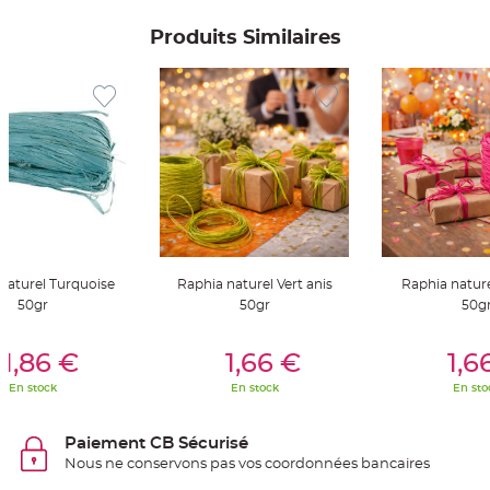
S
u
s
Produits Similaires
p
e
n
s
i
o
n
b
o
u
l
e
p
a
p
i
e
r
naturel Turquoise
Raphia naturel Vert anis
Raphia natur
50gr
50gr
50g
T
a
p
er Au Panier
Ajouter Au Panier
Ajouter A
i
1,86 €
1,66 €
1,6
s
d
e
En stock
En stock
En sto
s
a
l
l
Paiement CB Sécurisé
e
e
Nous ne conservons pas vos coordonnées bancaires
t
T