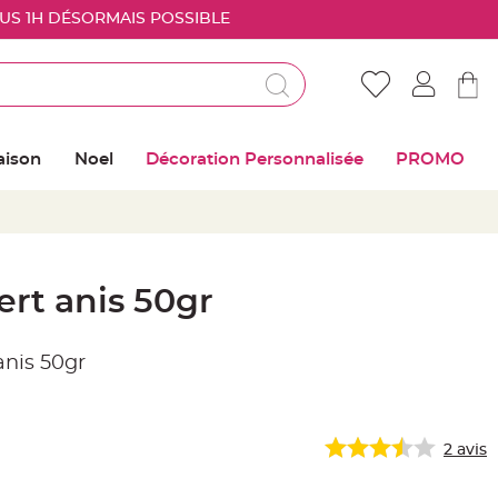
OUS 1H DÉSORMAIS POSSIBLE
Déjà client ?
Connectez vous pour retrouver vos coups de
aison
Noel
Décoration Personnalisée
PROMO
coeur
Me connecter
Mot de passe oublié ?
ert anis 50gr
Nouveau client ?
anis 50gr
Créer mon compte
2
avis