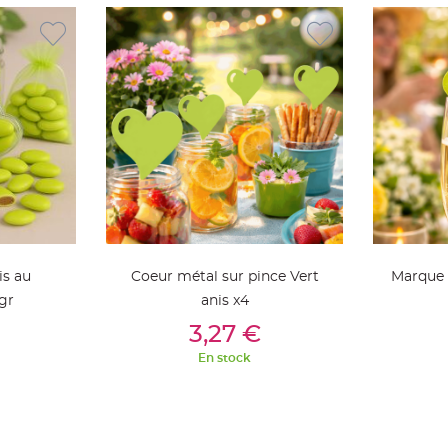
is au
Coeur métal sur pince Vert
Marque 
gr
anis x4
ier
Ajouter Au Panier
Aj
3,27 €
En stock