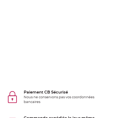
Pics
pour
Déco
Gateau
Rond
de
serviette
table
de
mariage
Contenant
Dragées
Mariage
Boite
à
Paiement CB Sécurisé
dragées
Nous ne conservons pas vos coordonnées
Bourse
bancaires
et
sac