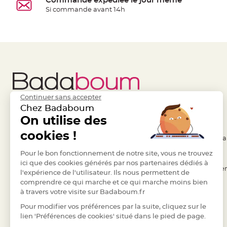
Commande expédiée le jour même
à
Si commande avant 14h
dragées
Contenant
Dragées
Plastique
Transparent
Contenant
à
Continuer sans accepter
dragées
Chez Badaboum
en
Liens Utiles
On utilise des
Legal
tulle
cookies !
- Questions / Réponses
- Conditions Généra
Contenant
à
- Nous contacter
Pour le bon fonctionnement de notre site, vous ne trouvez
- RGPD
dragées
ici que des cookies générés par nos partenaires dédiés à
- Suivre une commande
- Règles de confiden
l'expérience de l'utilisateur. Ils nous permettent de
en
comprendre ce qui marche et ce qui marche moins bien
- Retourner un article
- Cookies
verre
à travers votre visite sur Badaboum.fr
- Paiement Sécurisé
- Plan du site
Contenant
Pour modifier vos préférences par la suite, cliquez sur le
à
- Paiement en Plusieurs fois
lien 'Préférences de cookies' situé dans le pied de page.
dragées