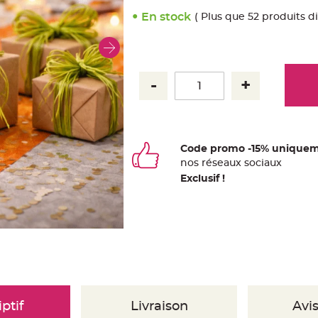
En stock
( Plus que 52 produits d
Code promo -15% uniquem
nos
ré
seaux
sociaux
Exclusif !
ptif
Livraison
Avis