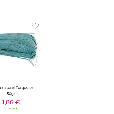
 naturel Turquoise
50gr
outer Au Panier
1,86 €
En stock