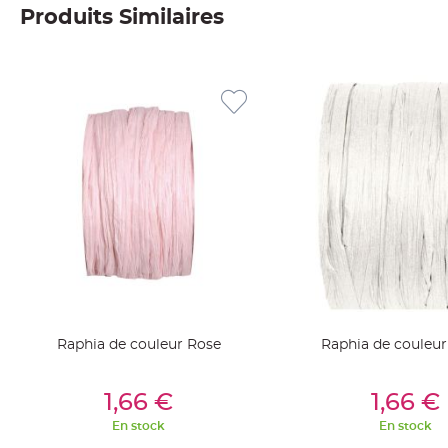
Produits Similaires
Deco
Paillette
et
Strass
Déco
Plume
Mariage
Fleurs
décoratives
Mariage
Marque
place
et
porte
Raphia de couleur Rose
Raphia de couleur
nom
Menu,
Ajouter Au Panier
Ajouter Au Pan
1,66 €
1,66 €
Carte
d'Invitation
En stock
En stock