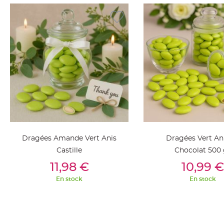
jetable
Chevalet
de
table
Mariage
Colombe,
Papillon,
Cage
oiseau
Confettis
et
Pétale
Dragées Amande Vert Anis
Dragées Vert An
de
Castille
Chocolat 500 
rose
Ajouter Au Panier
Ajouter Au Pan
11,98 €
10,99 €
Déco
En stock
En stock
Ardoise
Déco
Naturelle
Mariage