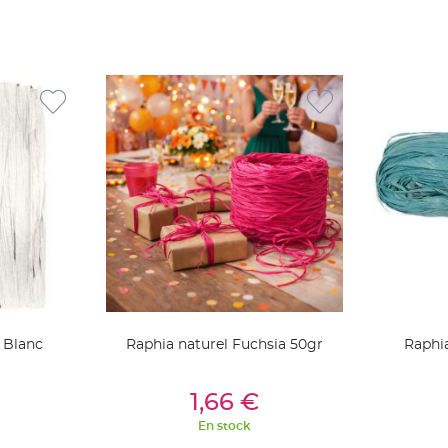
 Blanc
Raphia naturel Fuchsia 50gr
Raphia
ier
Ajouter Au Panier
Aj
1,66 €
En stock