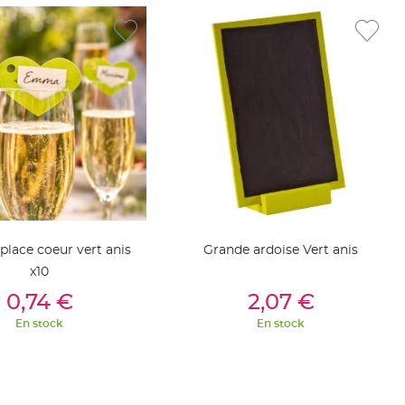
place coeur vert anis
Grande ardoise Vert anis
x10
outer Au Panier
Ajouter Au Panier
0,74 €
2,07 €
En stock
En stock