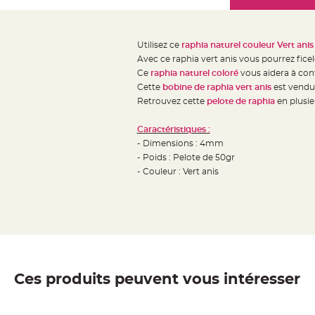
Mariage
the
Décoration
images
table
gallery
Utilisez ce
raphia naturel couleur Vert anis
mariage
Avec ce raphia vert anis vous pourrez fice
Bougeoirs
Ce
raphia naturel coloré
vous aidera à conf
et
Cette
bobine de raphia vert anis
est vendue
Retrouvez cette
pelote de raphia
en plusie
Photophores
Bougie
Caractéristiques :
décoration
- Dimensions : 4mm
Centre
- Poids : Pelote de 50gr
de
- Couleur : Vert anis
table
&
Vase
Mariage
Chemin
de
Ces produits peuvent vous intéresser
table
Mariage